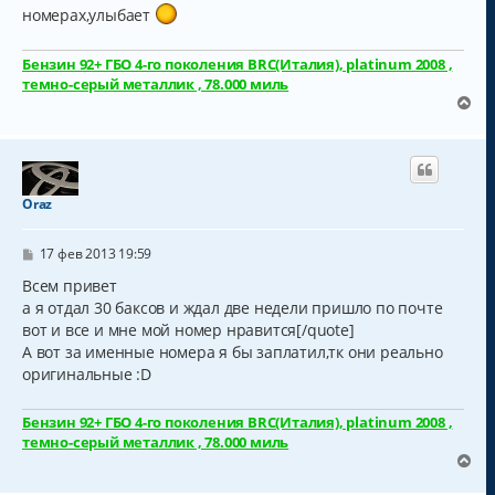
номерах,улыбает
Бензин 92+ ГБО 4-го поколения BRC(Италия), platinum 2008 ,
темно-серый металлик , 78.000 миль
В
е
р
н
у
т
Oraz
ь
с
С
я
17 фев 2013 19:59
о
к
о
Всем привет
н
б
а я отдал 30 баксов и ждал две недели пришло по почте
а
щ
ч
вот и все и мне мой номер нравится[/quote]
е
н
а
А вот за именные номера я бы заплатил,тк они реально
и
л
оригинальные :D
е
у
Бензин 92+ ГБО 4-го поколения BRC(Италия), platinum 2008 ,
темно-серый металлик , 78.000 миль
В
е