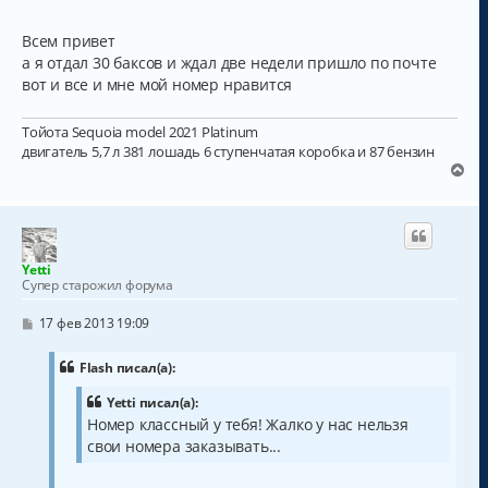
у
Всем привет
а я отдал 30 баксов и ждал две недели пришло по почте
вот и все и мне мой номер нравится
Тойота Sequoia model 2021 Platinum
двигатель 5,7 л 381 лошадь 6 ступенчатая коробка и 87 бензин
В
е
р
н
у
т
Yetti
ь
Супер старожил форума
с
я
С
17 фев 2013 19:09
к
о
о
н
б
Flash писал(а):
а
щ
ч
е
Yetti писал(а):
а
н
Номер классный у тебя! Жалко у нас нельзя
и
л
е
свои номера заказывать...
у