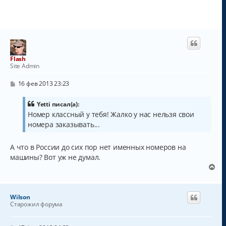
Flash
Site Admin
С
16 фев 2013 23:23
о
о
б
Yetti писал(а):
щ
Номер классный у тебя! Жалко у нас нельзя свои
е
номера заказывать...
н
и
е
А что в России до сих пор нет именных номеров на
машины? Вот уж не думал.
В
е
р
н
Wilson
у
Старожил форума
т
ь