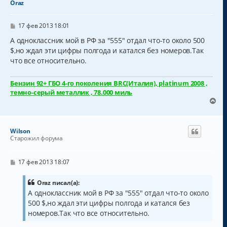
Oraz
ь
с
С
я
17 фев 2013 18:01
о
к
о
А одноклассник мой в РФ за "555" отдал что-то около 500
н
б
$,но ждал эти цифры полгода и катался без номеров.Так
а
щ
ч
что все относительно.
е
н
а
и
л
е
Бензин 92+ ГБО 4-го поколения BRC(Италия), platinum 2008 ,
у
темно-серый металлик , 78.000 миль
В
е
р
н
Wilson
у
Старожил форума
т
ь
с
С
17 фев 2013 18:07
о
я
о
к
б
Oraz писал(а):
н
щ
А одноклассник мой в РФ за "555" отдал что-то около
а
е
500 $,но ждал эти цифры полгода и катался без
н
ч
и
а
номеров.Так что все относительно.
е
л