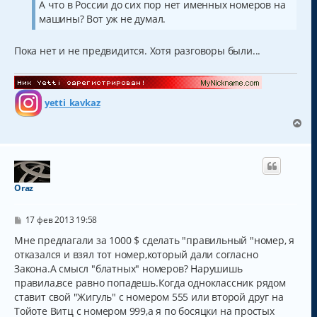
А что в России до сих пор нет именных номеров на
машины? Вот уж не думал.
Пока нет и не предвидится. Хотя разговоры были...
yetti_kavkaz
В
е
р
н
у
т
Oraz
ь
с
С
я
17 фев 2013 19:58
о
к
о
Мне предлагали за 1000 $ сделать "правильный "номер, я
н
б
отказался и взял тот номер,который дали согласно
а
щ
ч
Закона.А смысл "блатных" номеров? Нарушишь
е
н
а
правила,все равно попадешь.Когда одноклассник рядом
и
л
ставит свой "Жигуль" с номером 555 или второй друг на
е
у
Тойоте Витц с номером 999,а я по босяцки на простых