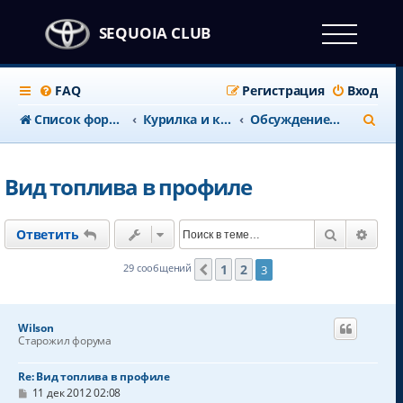
SEQUOIA CLUB
FAQ
Регистрация
Вход
П
Список форумов
Курилка и клубные дела
Обсуждение работы форума
о
и
Вид топлива в профиле
с
к
Поиск
Расш
Ответить
1
2
29 сообщений
3
Пред.
Wilson
Старожил форума
Re: Вид топлива в профиле
С
11 дек 2012 02:08