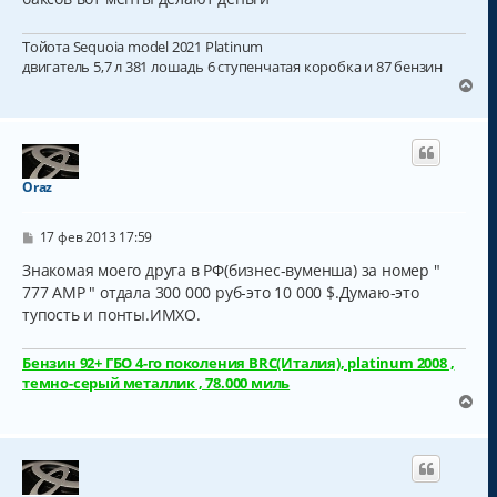
Тойота Sequoia model 2021 Platinum
двигатель 5,7 л 381 лошадь 6 ступенчатая коробка и 87 бензин
В
е
р
н
у
т
Oraz
ь
с
С
я
17 фев 2013 17:59
о
к
о
Знакомая моего друга в РФ(бизнес-вуменша) за номер "
н
б
777 АМР " отдала 300 000 руб-это 10 000 $.Думаю-это
а
щ
ч
тупость и понты.ИМХО.
е
н
а
и
л
е
Бензин 92+ ГБО 4-го поколения BRC(Италия), platinum 2008 ,
у
темно-серый металлик , 78.000 миль
В
е
р
н
у
т