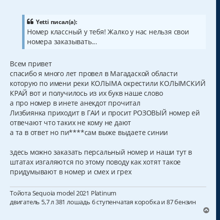
о
о
б
щ
Yetti писал(а):
е
Номер классный у тебя! Жалко у нас нельзя свои
н
номера заказывать...
и
е
Всем привет
спасибо я много лет провел в Магадаской области
которую по имени реки КОЛЫМА окрестили КОЛЫМСКИЙ
КРАЙ вот и получилось из их букв наше слово
а про номер в инете анекдот прочитал
Лизбиянка приходит в ГАИ и просит РОЗОВЫЙ номер ей
отвечают что таких не кому не дают
а та в ответ но пи****сам выже выдаете синии
здесь можно заказать персальный номер и наши тут в
штатах изгаляются по этому поводу как хотят такое
придумывают в номер и смех и грех
Тойота Sequoia model 2021 Platinum
двигатель 5,7 л 381 лошадь 6 ступенчатая коробка и 87 бензин
В
е