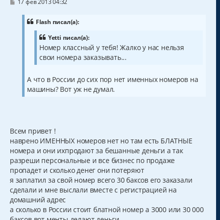
с
С
17 фев 2013 04:32
о
я
о
к
б
Flash писал(а):
н
щ
а
е
Yetti писал(а):
н
ч
Номер классный у тебя! Жалко у нас нельзя
и
а
е
свои номера заказывать...
л
у
А что в России до сих пор нет именных номеров на
машины? Вот уж не думал.
Всем привет !
наврено ИМЕННЫХ номеров нет но там есть БЛАТНЫЕ
номера и они ихпродают за бешанные деньги а так
разреши персональные и все бизнес по продаже
пропадет и сколько денег они потеряют
я заплатил за свой номер всего 30 баксов его заказали
сделали и мне выслали вместе с регистрацией на
домашний адрес
а сколько в России стоит блатной номер а 3000 или 30 000
баксов вот менты делают деньги