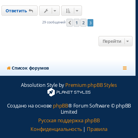
р
н
Ответить
у
т
ь
1
2
29 сообщений
3
Пред.
с
я
к
Перейти
н
а
ч
а
л
Список форумов
у
Absolution Style by
Premium phpBB Styles
Создано на основе
phpBB
® Forum Software © phpBB
Limited
Русская поддержка phpBB
Конфиденциальность
|
Правила