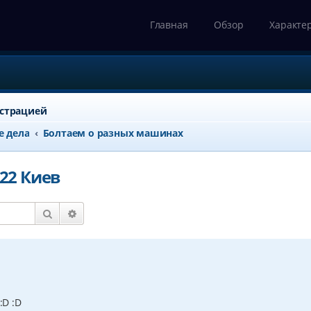
Главная
Обзор
Характе
истрацией
е дела
Болтаем о разных машинах
-22 Киев
Поиск
Расширенный поиск
:D :D