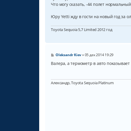
н
Что могу сказать, -44 полет нормальный.
и
е
Юру Yetti жду в гости на новый год за 
Toyota Sequoia 5,7 Limited 2012 год
С
Oleksandr Kiev
»
05 дек 2014 19:29
о
о
Валера, а термометр в авто показывает
б
щ
е
н
Александр, Toyota Sequoia Platinum
и
е