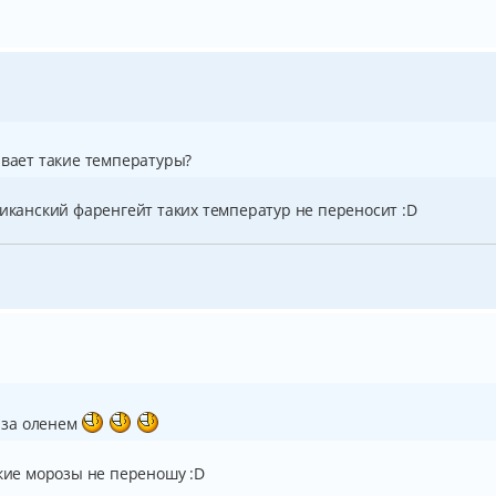
ывает такие температуры?
риканский фаренгейт таких температур не переносит :D
д за оленем
акие морозы не переношу :D