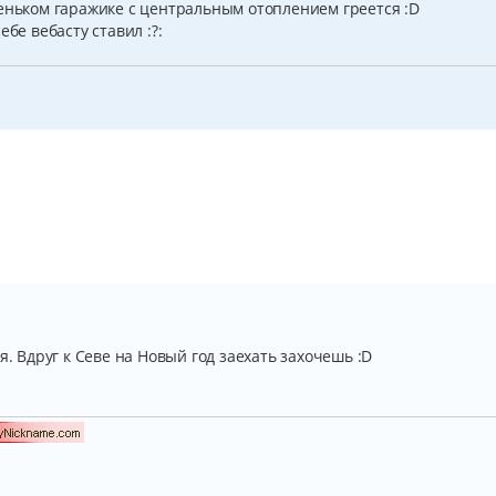
леньком гаражике с центральным отоплением греется :D
бе вебасту ставил :?:
я. Вдруг к Севе на Новый год заехать захочешь :D