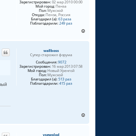
Зарегистрирован:
02 мар 2010 00:00
Мой город:
Пенза
Пол:
Мужской
Откуда:
Пенза, Россия
Благодарил (а):
63 раза
Поблагодарили:
249 раз
В
е
р
н
wallboss
у
Супер старожил форума
т
ь
Сообщения:
9072
Зарегистрирован:
16 мар 2013 07:58
с
Мой город:
Новый Уренгой
я
Пол:
Мужской
к
Благодарил (а):
513 раз
н
Поблагодарили:
415 раз
овый
а
ч
а
л
у
В
е
р
н
vsewolod
у