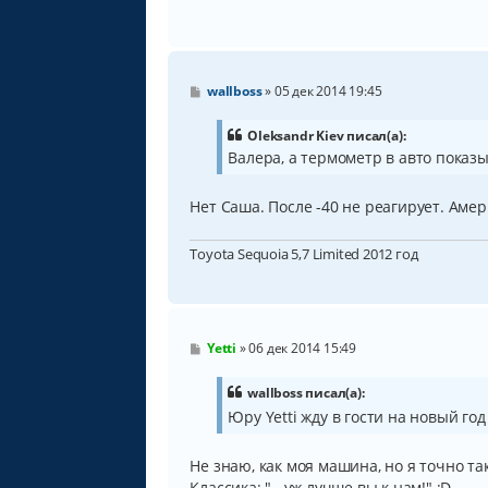
С
wallboss
»
05 дек 2014 19:45
о
о
б
Oleksandr Kiev писал(а):
щ
Валера, а термометр в авто показ
е
н
и
Нет Саша. После -40 не реагирует. Аме
е
Toyota Sequoia 5,7 Limited 2012 год
С
Yetti
»
06 дек 2014 15:49
о
о
б
wallboss писал(а):
щ
Юру Yetti жду в гости на новый го
е
н
и
Не знаю, как моя машина, но я точно т
е
Классика: "...уж лучше вы к нам!" :D