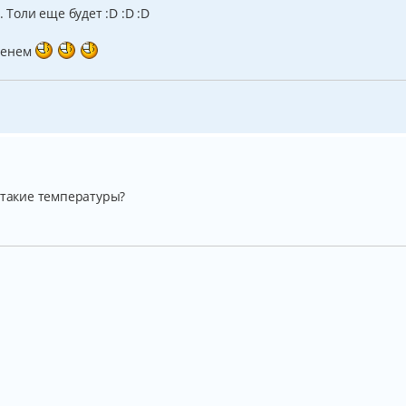
 Толи еще будет :D :D :D
оленем
 такие температуры?