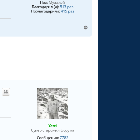
Пол:
Мужской
Благодарил (а):
513 раз
Поблагодарили:
415 раз
В
е
р
н
у
т
ь
с
я
к
н
а
ч
а
л
у
Yetti
Супер старожил форума
Сообщения:
7782