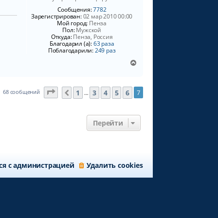
ч
e
Сообщения:
7782
а
k
Зарегистрирован:
02 мар 2010 00:00
л
s
Мой город:
Пенза
a
у
Пол:
Мужской
n
Откуда:
Пенза, Россия
d
Благодарил (а):
63 раза
r
Поблагодарили:
249 раз
K
i
В
e
е
v
р
н
Страница
7
из
7
1
3
4
5
6
68 сообщений
7
Пред.
…
у
т
ь
с
Перейти
я
к
н
а
ч
ся с администрацией
Удалить cookies
а
л
у