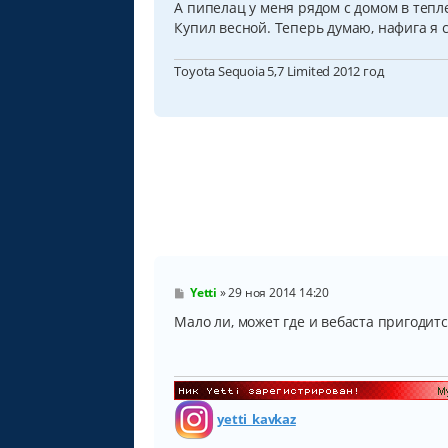
А пипелац у меня рядом с домом в теп
е
н
Купил весной. Теперь думаю, нафига я се
и
е
Toyota Sequoia 5,7 Limited 2012 год
С
Yetti
»
29 ноя 2014 14:20
о
о
Мало ли, может где и вебаста пригодитс
б
щ
е
н
и
е
yetti_kavkaz