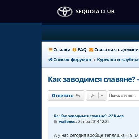
SEQUOIA CLUB
Ссылки
FAQ
Связаться с админ
Список форумов
Курилка и клубны
Как заводимся славяне? 
Ответить
Re: Как заводимся славяне? -22 Киев
С
wallboss
»
29 ноя 2014 12:22
о
о
б
А у нас сегодня вообще тепляшка -19 :D 
щ