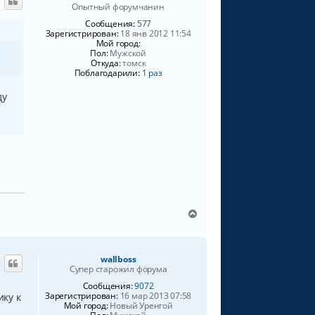
Опытный форумчанин
т
ь
Сообщения:
577
Зарегистрирован:
18 янв 2012 11:54
с
Мой город:
я
Пол:
Мужской
к
Откуда:
томск
н
Поблагодарили:
1 раз
а
ч
ду
а
л
у
В
е
р
н
wallboss
у
Супер старожил форума
т
ь
Сообщения:
9072
Зарегистрирован:
16 мар 2013 07:58
ику к
с
Мой город:
Новый Уренгой
я