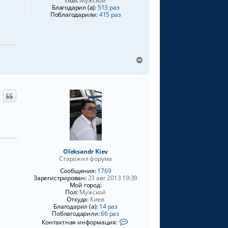
Пол:
Мужской
к
Благодарил (а):
513 раз
н
Поблагодарили:
415 раз
а
ч
а
л
у
В
е
р
н
у
т
ь
с
я
к
н
Oleksandr Kiev
а
Старожил форума
ч
Сообщения:
1769
а
Зарегистрирован:
23 авг 2013 19:39
л
Мой город:
у
Пол:
Мужской
Откуда:
Киев
Благодарил (а):
14 раз
Поблагодарили:
66 раз
К
Контактная информация:
о