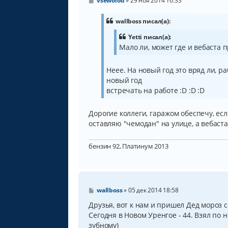
vsewolod
»
29 ноя 2014 16:33
о
о
б
wallboss писал(а):
щ
е
Yetti писал(а):
н
Мало ли, может где и вебаста п
и
е
Неее. На новый год это вряд ли, р
новый год
встречать на работе :D :D :D
Дорогие коллеги, гаражом обеспечу, если
оставляю "чемодан" на улице, а вебаста
бензин 92, Платинум 2013
С
wallboss
»
05 дек 2014 18:58
о
о
Друзья, вот к нам и пришел Дед мороз
б
Сегодня в Новом Уренгое - 44. Взял по
щ
зубному)
е