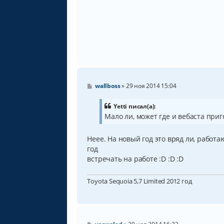
С
wallboss
»
29 ноя 2014 15:04
о
о
б
Yetti писал(а):
щ
Мало ли, может где и вебаста приг
е
н
и
Неее. На новый год это вряд ли, работа
е
год
встречать на работе :D :D :D
Toyota Sequoia 5,7 Limited 2012 год
С