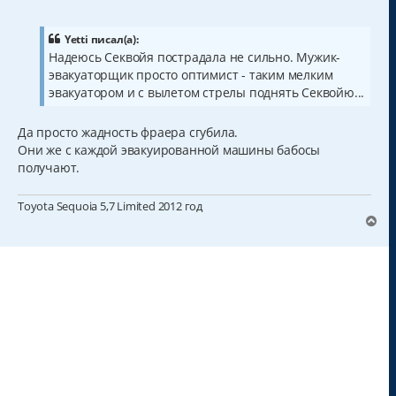
о
о
б
щ
Yetti писал(а):
е
Надеюсь Секвойя пострадала не сильно. Мужик-
н
эвакуаторщик просто оптимист - таким мелким
и
е
эвакуатором и с вылетом стрелы поднять Секвойю...
Да просто жадность фраера сгубила.
Они же с каждой эвакуированной машины бабосы
получают.
Toyota Sequoia 5,7 Limited 2012 год
В
е
р
н
у
т
ь
с
я
к
н
а