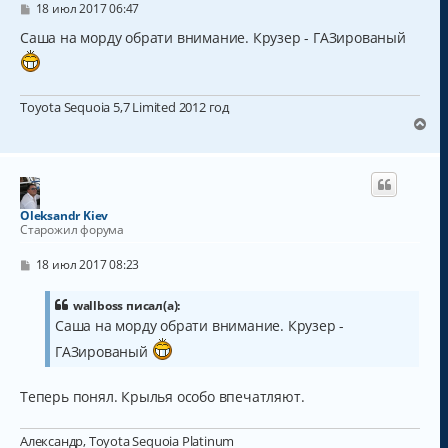
с
С
18 июл 2017 06:47
о
я
о
Саша на морду обрати внимание. Крузер - ГАЗированый
к
б
н
щ
а
е
н
ч
и
Toyota Sequoia 5,7 Limited 2012 год
а
е
В
л
е
у
р
н
у
т
Oleksandr Kiev
ь
Старожил форума
с
я
С
18 июл 2017 08:23
к
о
о
н
б
wallboss писал(а):
а
щ
Саша на морду обрати внимание. Крузер -
ч
е
а
н
ГАЗированый
и
л
е
у
Теперь понял. Крылья особо впечатляют.
Александр, Toyota Sequoia Platinum