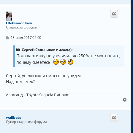
е
и
л
р
е
у
н
у
т
Oleksandr Kiev
ь
Старожил форума
с
я
С
18 июл 2017 02:00
к
о
о
н
б
Сергей Сальников писал(а):
а
щ
Пока картинку не увеличил до 250%, не мог понять,
ч
е
а
почему смеетесь.
н
и
л
е
у
Сергей, увеличил и ничего не увидел.
Над чем смех?
Александр, Toyota Sequoia Platinum
В
е
р
н
wallboss
у
Супер старожил форума
т
ь