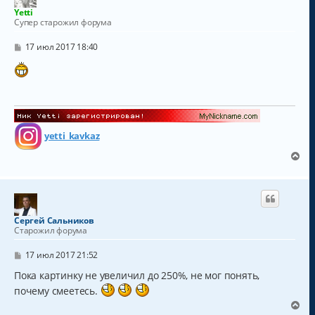
т
Yetti
ь
Супер старожил форума
с
я
С
17 июл 2017 18:40
к
о
о
н
б
а
щ
ч
е
а
н
и
л
е
у
yetti_kavkaz
В
е
р
н
у
т
Сергей Сальников
ь
Старожил форума
с
я
С
17 июл 2017 21:52
к
о
о
Пока картинку не увеличил до 250%, не мог понять,
н
б
а
почему смеетесь.
щ
ч
е
В
а
н