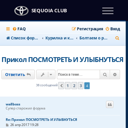
SEQUOIA CLUB
FAQ
Регистрация
Вход
П
Список форумов
Курилка и клубные дела
Болтаем о разных машинах
о
и
Прикол ПОСМОТРЕТЬ И УЛЫБНУТЬСЯ
с
к
Поиск
Расш
Ответить
1
2
3
38 сообщений
4
Пред.
wallboss
Супер старожил форума
Re: Прикол ПОСМОТРЕТЬ И УЛЫБНУТЬСЯ
С
26 апр 2017 19:28