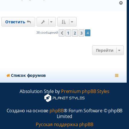
В
е
р
н
Ответить
у
т
ь
1
2
3
38 сообщений
4
Пред.
с
я
к
Перейти
н
а
ч
а
л
Список форумов
у
Absolution Style by
Premium phpBB Styles
Создано на основе
phpBB
® Forum Software © phpBB
Limited
Русская поддержка phpBB