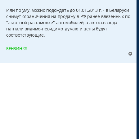
о
о
б
Или по уму, можно подождать до 01.01.2013 г. - в Беларуси
щ
снимут ограничения на продажу в РФ ранее ввезенных по
е
н
"льготной растаможке" автомобилей, а автосов сюда
и
нагнали видимо-невидимо, думаю и цены будут
е
соответствующие.
БЕНЗИН 95
В
е
р
н
у
т
ь
с
я
к
н
а
ч
а
л
у