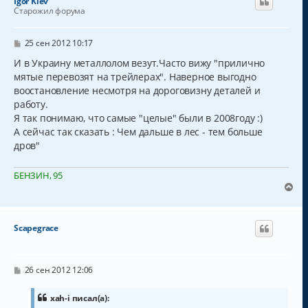
Igor Kiev
у
Старожил форума
т
ь
с
С
25 сен 2012 10:17
о
я
о
И в Украину металлолом везут.Часто вижу "прилично
к
б
мятые перевозят на трейлерах". Наверное выгодно
н
щ
а
воостановление несмотря на дороговизну деталей и
е
н
ч
работу.
и
а
Я так понимаю, что самые "целые" были в 2008году :)
е
л
А сейчас так сказать : Чем дальше в лес - тем больше
у
дров"
БЕНЗИН, 95
В
е
р
н
Scapegrace
у
т
ь
с
С
26 сен 2012 12:06
о
я
о
к
б
xah-i писал(а):
н
щ