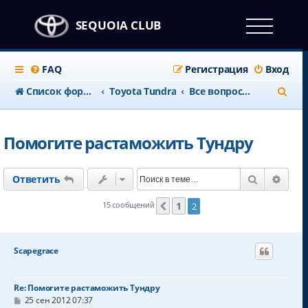
SEQUOIA CLUB
FAQ
Регистрация
Вход
П
Список форумов
Toyota Tundra
Все вопросы по Toyota Tundra
о
и
Помогите растаможить Тундру
с
к
Поиск
Расш
Ответить
1
15 сообщений
2
Пред.
Scapegrace
Re: Помогите растаможить Тундру
С
25 сен 2012 07:37