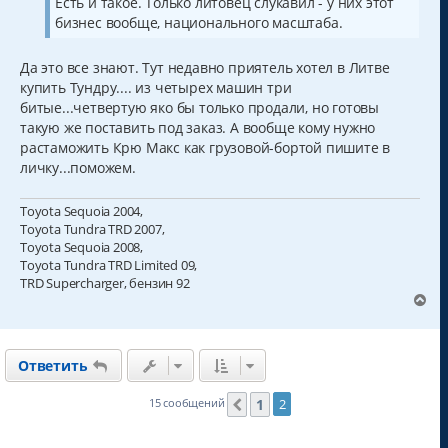
Есть и такое. Только литовец слукавил - у них этот
бизнес вообще, национального масштаба.
Да это все знают. Тут недавно приятель хотел в Литве
купить Тундру.... из четырех машин три
битые...четвертую яко бы только продали, но готовы
такую же поставить под заказ. А вообще кому нужно
растаможить Крю Макс как грузовой-бортой пишите в
личку...поможем.
Toyota Sequoia 2004,
Toyota Tundra TRD 2007,
Toyota Sequoia 2008,
Toyota Tundra TRD Limited 09,
TRD Supercharger, бензин 92
В
е
р
н
Ответить
у
т
ь
1
15 сообщений
2
Пред.
с
я