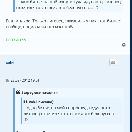
...одно битье, на мой вопрос куда идут авто, литовец
а
е
ответил что это все авто белоруссов.... :D
н
ч
и
а
е
л
Есть и такое. Только литовец слукавил - у них этот бизнес
у
вообще, национального масштаба.
БЕНЗИН 95
В
е
р
н
xah-i
у
т
ь
с
С
23 дек 2012 19:51
о
я
о
к
б
Scapegrace писал(а):
н
щ
а
е
xah-i писал(а):
н
ч
...одно битье, на мой вопрос куда идут авто,
и
а
е
литовец ответил что это все авто белоруссов....
л
:D
у