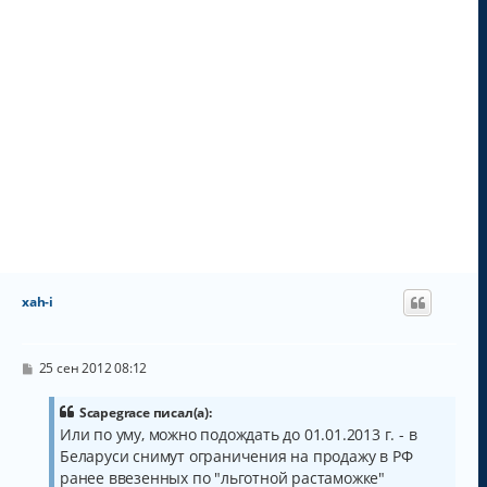
xah-i
С
25 сен 2012 08:12
о
о
б
Scapegrace писал(а):
щ
Или по уму, можно подождать до 01.01.2013 г. - в
е
Беларуси снимут ограничения на продажу в РФ
н
и
ранее ввезенных по "льготной растаможке"