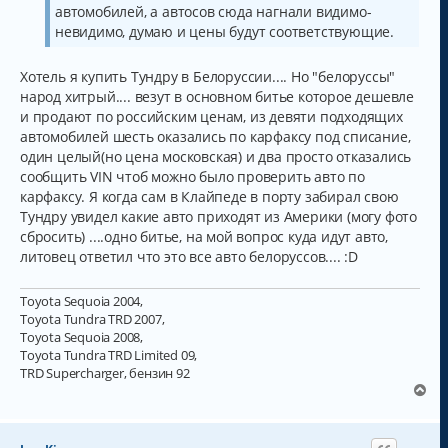
е
автомобилей, а автосов сюда нагнали видимо-
невидимо, думаю и цены будут соответствующие.
Хотель я купить Тундру в Белоруссии.... Но "белоруссы"
народ хитрый.... везут в основном битье которое дешевле
и продают по российским ценам, из девяти подходящих
автомобилей шесть оказались по карфаксу под списание,
один целый(но цена московская) и два просто отказались
сообщить VIN чтоб можно было проверить авто по
карфаксу. Я когда сам в Клайпеде в порту забирал свою
Тундру увидел какие авто приходят из Америки (могу фото
сбросить) ....одно битье, на мой вопрос куда идут авто,
литовец ответил что это все авто белоруссов.... :D
Toyota Sequoia 2004,
Toyota Tundra TRD 2007,
Toyota Sequoia 2008,
Toyota Tundra TRD Limited 09,
TRD Supercharger, бензин 92
В
е
р
н