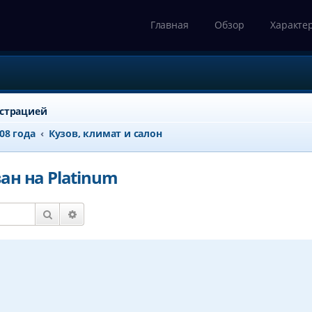
Главная
Обзор
Характе
истрацией
008 года
Кузов, климат и салон
н на Platinum
Поиск
Расширенный поиск