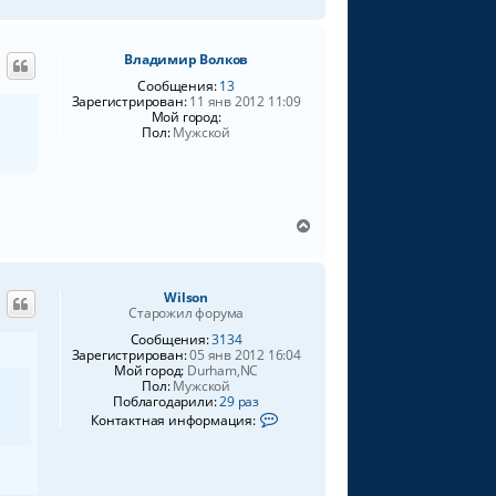
е
ч
р
а
н
л
Владимир Волков
у
у
т
Сообщения:
13
ь
Зарегистрирован:
11 янв 2012 11:09
Мой город:
с
Пол:
Мужской
я
к
н
а
ч
В
а
е
л
р
у
н
Wilson
у
Старожил форума
т
ь
Сообщения:
3134
Зарегистрирован:
05 янв 2012 16:04
с
Мой город:
Durham,NC
я
Пол:
Мужской
к
Поблагодарили:
29 раз
н
К
Контактная информация:
о
а
н
ч
т
а
а
л
к