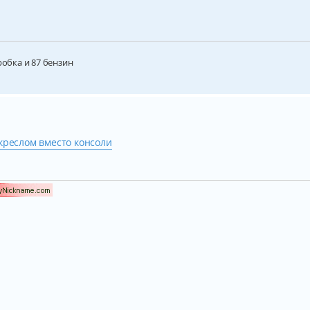
робка и 87 бензин
креслом вместо консоли