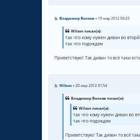
С
Владимир Волков
»
19 мар 2012 06:25
о
о
б
Wilson писал(а):
щ
так что кому нужен диван во вторй
е
так что подождем
н
и
е
Приветствую! Так диван то всё таки ест
С
Wilson
»
20 мар 2012 01:54
о
о
б
Владимир Волков писал(а):
щ
е
Wilson писал(а):
н
так что кому нужен диван во в
и
е
так что подождем
Приветствую! Так диван то всё так