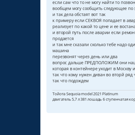
если сам что то не могу найти то позво
е
н
вообщем могу сообщить следующее по 
и
и так дела обстаят вот так
е
к примеру если СЕКВОЯ попадает в ава
реализует по какой то цене и ее воста
и второй путь после аварии если ремон
продается
и так мне сказали сколько тебе надо од
машина
перезвонят через день или два
вопрос дальше ПРЕДПОЛОЖИМ они нашли
которая в контейнере уходит в Москву 
так что кому нужен диван во вторй ряд 
так что подождем
Тойота Sequoia model 2021 Platinum
двигатель 5,7 л 381 лошадь 6 ступенчатая ко