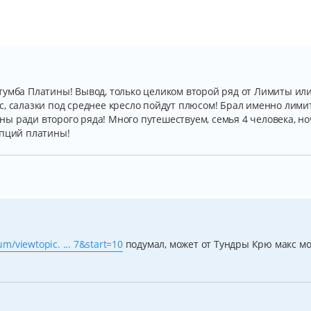
тумба Платины! Вывод, только целиком второй ряд от Лимиты ил
, салазки под среднее кресло пойдут плюсом! Брал именно лимит
ы ради второго ряда! Много путешествуем, семья 4 человека, н
опций платины!
um/viewtopic. ... 7&start=10
подумал, может от Тундры Крю макс м