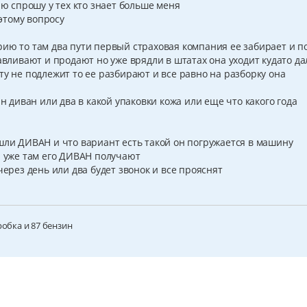
ню спрошу у тех кто знает больше меня
этому вопросу
рию то там два пути первый страховая компания ее забирает и п
навливают и продают но уже врядли в штатах она уходит кудато да
ту не подлежит то ее разбирают и все равно на разборку она
ин диван или два в какой упаковки кожа или еще что какого года
 ДИВАН и что вариант есть такой он погружается в машину
и уже там его ДИВАН получают
через день или два будет звонок и все прояснят
робка и 87 бензин