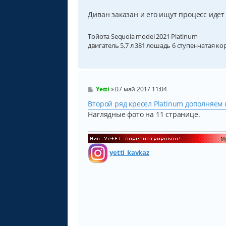
Диван заказан и его ищут процесс идет
Тойота Sequoia model 2021 Platinum
двигатель 5,7 л 381 лошадь 6 ступенчатая ко
С
Yetti
»
07 май 2017 11:04
о
о
Второй ряд кресел Platinum дополняем 
б
Наглядные фото на 11 странице.
щ
е
н
и
е
yetti_kavkaz