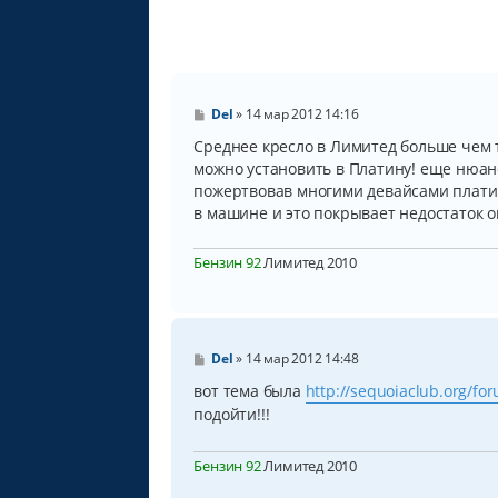
С
Del
»
14 мар 2012 14:16
о
о
Среднее кресло в Лимитед больше чем 
б
можно установить в Платину! еще нюанс
щ
пожертвовав многими девайсами платин
е
н
в машине и это покрывает недостаток 
и
е
Бензин 92
Лимитед 2010
С
Del
»
14 мар 2012 14:48
о
о
вот тема была
http://sequoiaclub.org/for
б
подойти!!!
щ
е
н
Бензин 92
Лимитед 2010
и
е