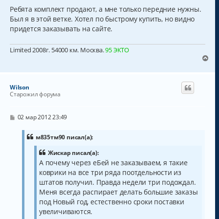
е
л
Ребята комплект продают, а мне только передние нужны.
у
Был я в этой ветке. Хотел по быстрому купить, но видно
придется заказывать на сайте.
Limited 2008г. 54000 км. Москва.
95 ЭКТО
В
е
р
н
Wilson
у
Старожил форума
т
ь
с
С
02 мар 2012 23:49
о
я
о
к
б
м835тм90 писал(а):
н
щ
а
е
Жискар писал(а):
н
ч
А почему через еБей не заказываем, я такие
и
а
е
коврики на все три ряда поотдельности из
л
штатов получил. Правда недели три подождал.
у
Меня всегда распирает делать большие заказы
под Новый год, естественно сроки поставки
увеличиваются.