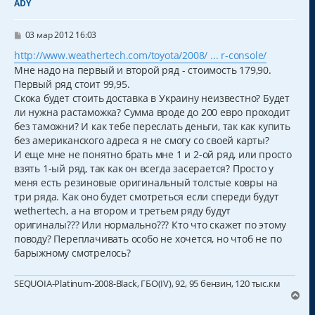
ADY
ь
с
С
я
03 мар 2012 16:03
о
к
о
http://www.weathertech.com/toyota/2008/ ... r-console/
н
б
Мне надо на первый и второй ряд - стоимость 179,90.
а
щ
ч
е
Первый ряд стоит 99,95.
н
а
Скока будет стоить доставка в Украину неизвестно? Будет
и
л
ли нужна растаможка? Сумма вроде до 200 евро проходит
е
у
без таможни? И как тебе переслать деньги, так как купить
без американского адреса я не смогу со своей карты?
И еще мне не понятно брать мне 1 и 2-ой ряд, или просто
взять 1-ый ряд, так как он всегда засерается? Просто у
меня есть резиновые оригинальный толстые ковры на
три ряда. Как оно будет смотреться если спереди будут
wethertech, а на втором и третьем ряду будут
оригиналы??? Или нормально??? Кто что скажет по этому
поводу? Переплачивать особо не хочется, но чтоб не по
барыжному смотрелось?
SEQUOIA-Platinum-2008-Black, ГБО(IV), 92, 95 бензин, 120 тыс.км
В
е