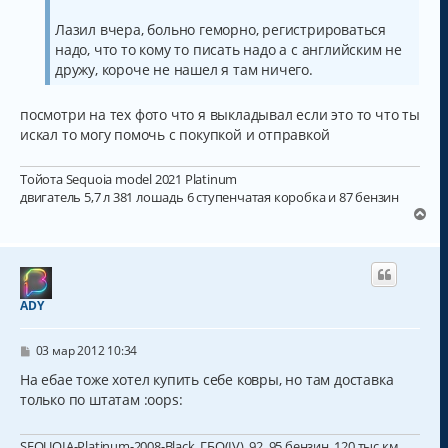
Лазил вчера, больно геморно, регистрироваться
надо, что то кому то писать надо а с английским не
дружу, короче не нашел я там ничего.
посмотри на тех фото что я выкладывал если это то что ты
искал то могу помочь с покупкой и отправкой
Тойота Sequoia model 2021 Platinum
двигатель 5,7 л 381 лошадь 6 ступенчатая коробка и 87 бензин
В
е
р
н
у
т
ADY
ь
с
С
я
03 мар 2012 10:34
о
к
о
На ебае тоже хотел купить себе ковры, но там доставка
н
б
только по штатам :oops:
а
щ
ч
е
н
а
SEQUOIA-Platinum-2008-Black, ГБО(IV), 92, 95 бензин, 120 тыс.км
и