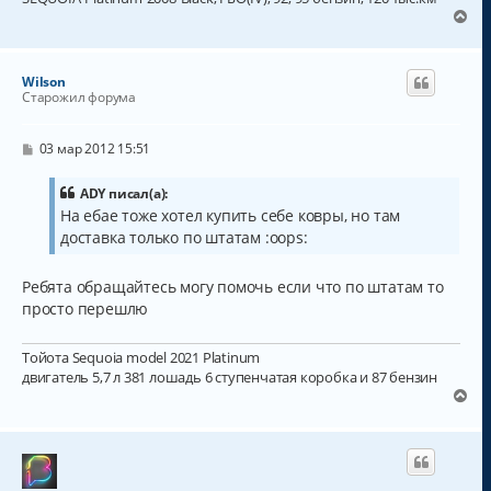
л
е
В
у
е
р
н
Wilson
у
Старожил форума
т
ь
с
С
03 мар 2012 15:51
о
я
о
к
б
ADY писал(а):
н
щ
На ебае тоже хотел купить себе ковры, но там
а
е
доставка только по штатам :oops:
н
ч
и
а
е
л
Ребята обращайтесь могу помочь если что по штатам то
у
просто перешлю
Тойота Sequoia model 2021 Platinum
двигатель 5,7 л 381 лошадь 6 ступенчатая коробка и 87 бензин
В
е
р
н
у
т