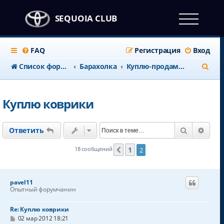
SEQUOIA CLUB
FAQ
Регистрация
Вход
П
Список форумов
Барахолка
Куплю-продам тюннинг
о
и
Куплю коврики
с
к
Поиск
Расш
Ответить
1
18 сообщений
2
Пред.
pavel11
Опытный форумчанин
Re: Куплю коврики
С
02 мар 2012 18:21