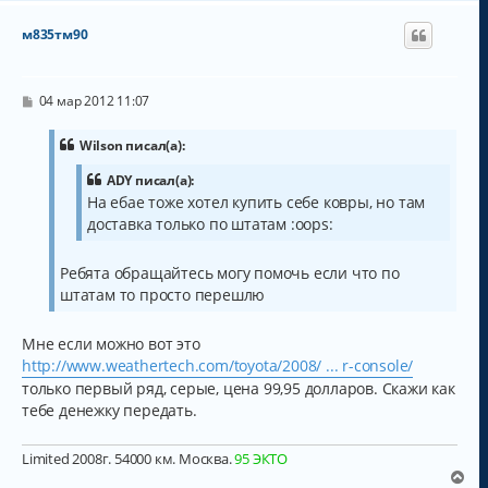
р
н
м835тм90
у
т
ь
с
С
04 мар 2012 11:07
о
я
о
к
б
Wilson писал(а):
н
щ
а
е
ADY писал(а):
н
ч
На ебае тоже хотел купить себе ковры, но там
и
а
е
доставка только по штатам :oops:
л
у
Ребята обращайтесь могу помочь если что по
штатам то просто перешлю
Мне если можно вот это
http://www.weathertech.com/toyota/2008/ ... r-console/
только первый ряд, серые, цена 99,95 долларов. Скажи как
тебе денежку передать.
Limited 2008г. 54000 км. Москва.
95 ЭКТО
В