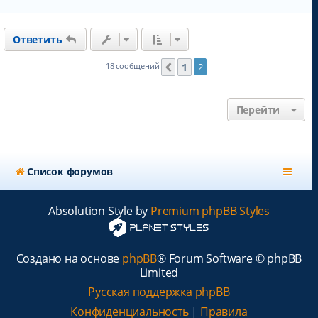
е
р
н
Ответить
у
т
ь
1
18 сообщений
2
Пред.
с
я
к
Перейти
н
а
ч
а
л
Список форумов
у
Absolution Style by
Premium phpBB Styles
Создано на основе
phpBB
® Forum Software © phpBB
Limited
Русская поддержка phpBB
Конфиденциальность
|
Правила