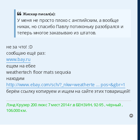
о
о
б
щ
Жискар писал(а):
е
У меня не просто плохо с английским, а вообще
н
никак, но спасибо Павлу потихоньку разобрался и
и
е
теперь многое заказываю из штатов.
не за что! :D
сообщаю ещё раз:
www.bay.ru
ещем на ебее
weathertech floor mats sequoia
находим
http://www.ebay.com/sch/?_nkw=weatherte ... pos=&gbr=1
берём ссылку копируем и ищем на сайте этих товарищей!
Лэнд Крузер 200 люкс 7 мест 2014 г.в БЕНЗИН, 92-95 , чёрный ,
106.000 км.
В
е
р
н
у