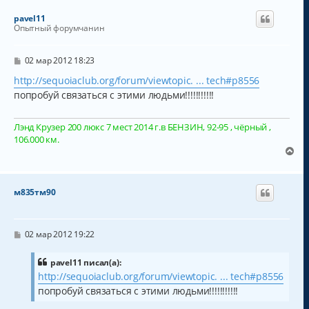
pavel11
Опытный форумчанин
С
02 мар 2012 18:23
о
о
http://sequoiaclub.org/forum/viewtopic. ... tech#p8556
б
попробуй связаться с этими людьми!!!!!!!!!!!
щ
е
н
Лэнд Крузер 200 люкс 7 мест 2014 г.в БЕНЗИН, 92-95 , чёрный ,
и
е
106.000 км.
В
е
р
н
м835тм90
у
т
ь
с
С
02 мар 2012 19:22
о
я
о
к
б
pavel11 писал(а):
н
щ
http://sequoiaclub.org/forum/viewtopic. ... tech#p8556
а
е
попробуй связаться с этими людьми!!!!!!!!!!!
н
ч
и
а