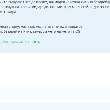
ть что выручает это да последняя модель айфона сильно батарейк
е воткнуться в сеть подзарядиться так что у меня ссобой две запа
я зарядка
нная с запуском в космос летательных аппаратов
батарей на них размером метр на метр так:)))
92-95 , чёрный , 106.000 км.