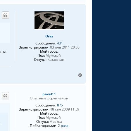
р
н
у
т
ь
с
я
Oraz
к
Сообщения:
431
н
Зарегистрирован:
03 янв 2011 20:50
а
Мой город:
о на
ч
Пол:
Мужской
а
Откуда:
Казахстан
л
у
В
е
р
н
pavel11
у
Опытный форумчанин
т
ь
Сообщения:
875
Зарегистрирован:
18 сен 2009 11:59
с
Мой город:
я
Пол:
Мужской
к
Откуда:
Москва
й
н
Поблагодарили:
2 раза
а