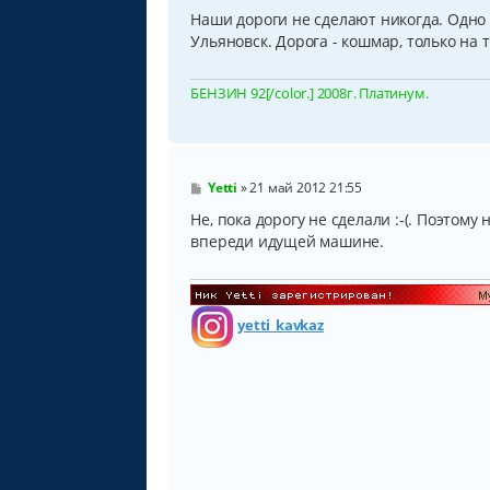
о
о
Наши дороги не сделают никогда. Одно д
б
Ульяновск. Дорога - кошмар, только на т
щ
е
н
БЕНЗИН 92[/color.] 2008г. Платинум.
и
е
С
Yetti
»
21 май 2012 21:55
о
о
Не, пока дорогу не сделали :-(. Поэтому
б
впереди идущей машине.
щ
е
н
и
е
yetti_kavkaz