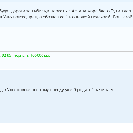
будут дороги зашибись,и наркоты с Афгана море,благо Путин дал
 Ульяновске,правда обозвав ее "площадкой подскока". Вот такой
92-95 , чёрный , 106.000 км.
д в Ульяновске по этому поводу уже "бродить" начинает.