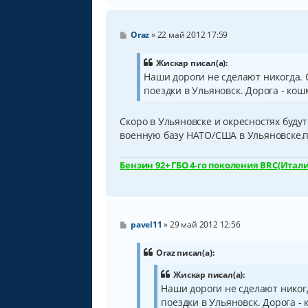
С
Oraz
»
22 май 2012 17:59
о
о
б
Жискар писал(а):
щ
Наши дороги не сделают никогда. О
е
поездки в Ульяновск. Дорога - кошм
н
и
е
Скоро в Ульяновске и окресностях буду
военную базу НАТО/США в Ульяновске,пр
Бензин 92+ ГБО 4-го поколения BRC(Италия
С
pavel11
»
29 май 2012 12:56
о
о
б
Oraz писал(а):
щ
е
Жискар писал(а):
н
Наши дороги не сделают никогд
и
е
поездки в Ульяновск. Дорога - 