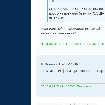
Скоро в Ульяновске и окресностях 
добро на военную базу НАТО/США в
пОтриОт.
официальной информации не видел!
может ссылочка есть?
Лэнд Крузер 200 люкс 7 мест 2014 г.в БЕНЗИН, 
С
Жискар
»
30 май 2012 07:12
о
о
Есть такая информация, это точно. Наро
б
щ
е
н
БЕНЗИН 92[/color.] 2008г. Платинум.
и
е