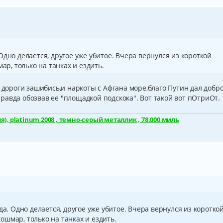
дно делается, другое уже убитое. Вчера вернулся из короткой
ар, только на танках и ездить.
т дороги зашибись,и наркоты с Афгана море,благо Путин дал добр
авда обозвав ее "площадкой подскока". Вот такой вот пОтриОт.
), platinum 2008 , темно-серый металлик , 78.000 миль
а. Одно делается, другое уже убитое. Вчера вернулся из коротко
кошмар, только на танках и ездить.