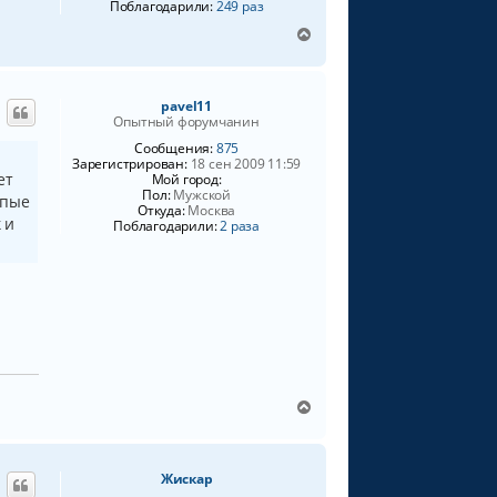
Поблагодарили:
249 раз
В
е
р
н
pavel11
у
Опытный форумчанин
т
ь
Сообщения:
875
Зарегистрирован:
18 сен 2009 11:59
с
ет
Мой город:
я
Пол:
Мужской
упые
к
Откуда:
Москва
н
 и
Поблагодарили:
2 раза
а
ч
а
л
у
В
е
р
н
Жискар
у