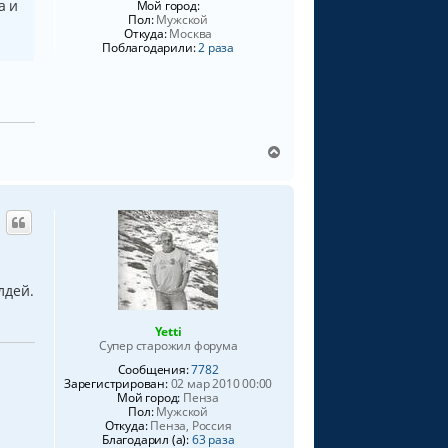
а и
Мой город:
Пол:
Мужской
Откуда:
Москва
Поблагодарили:
2 раза
В
е
р
н
у
т
ь
с
я
лдей.
к
н
Yetti
а
Супер старожил форума
ч
Сообщения:
7782
а
Зарегистрирован:
02 мар 2010 00:00
л
Мой город:
Пенза
у
Пол:
Мужской
Откуда:
Пенза, Россия
Благодарил (а):
63 раза