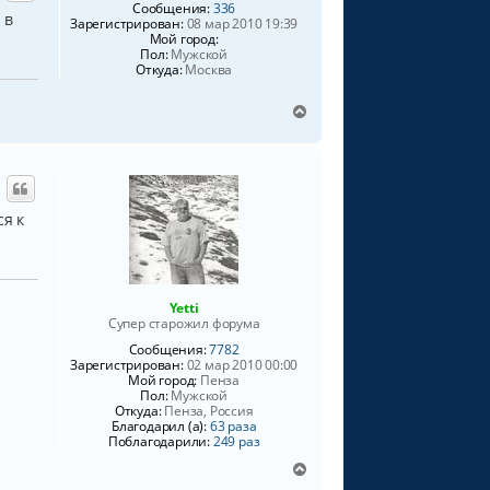
т
Сообщения:
336
 в
ь
Зарегистрирован:
08 мар 2010 19:39
Мой город:
с
Пол:
Мужской
я
Откуда:
Москва
к
н
В
а
е
ч
р
а
н
л
у
у
т
ся к
ь
с
я
к
н
Yetti
а
Супер старожил форума
ч
Сообщения:
7782
а
Зарегистрирован:
02 мар 2010 00:00
л
Мой город:
Пенза
у
Пол:
Мужской
Откуда:
Пенза, Россия
Благодарил (а):
63 раза
Поблагодарили:
249 раз
В
е