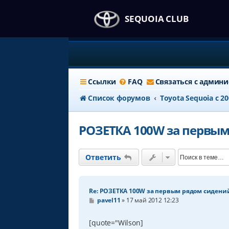
SEQUOIA CLUB
Ссылки
FAQ
Связаться с админ
Список форумов
Тоyota Sequoia c 2
РОЗЕТКА 100W за первым
Ответить
Re: РОЗЕТКА 100W за первым рядом сидени
С
pavel11
»
17 май 2012 12:23
о
о
б
[quote="Wilson]
щ