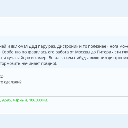
ней и включал ДВД пару раз. Дистроник и то полезнее - нога мож
. Особенно понравилась его работа от Москвы до Питера - эти гл
 и куча гайцов и камер. Встал за кем-нибудь, включил дистроник
(тормозить начинает поздно).
:D
то сделали?
92-95 , чёрный , 106.000 км.