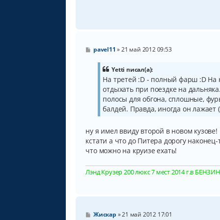
С
pavel11
»
21 май 2012 09:53
о
о
б
Yetti писал(а):
щ
На третей :D - полный фарш :D На 
е
отдыхать при поездке на дальняка
н
и
полосы для обгона, сплошные, фуры
е
балдей. Правда, иногда он лажает 
ну я имел ввиду второй в новом кузове! 
кстати а что до Питера дорогу наконец-
что можно на круизе ехать!
Лэнд Крузер 200 люкс 7 мест 2014 г.в БЕНЗИН, 
С
Жискар
»
21 май 2012 17:01