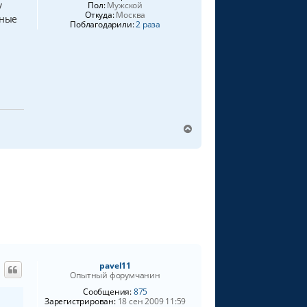
у
Пол:
Мужской
Откуда:
Москва
сные
Поблагодарили:
2 раза
В
е
р
н
у
т
ь
с
я
к
н
а
pavel11
ч
Опытный форумчанин
а
Сообщения:
875
л
Зарегистрирован:
18 сен 2009 11:59
у