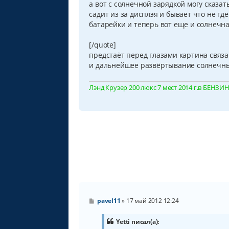
а вот с солнечной зарядкой могу сказа
е
н
садит из за дисплэя и бывает что не гд
и
батарейки и теперь вот еще и солнечна
е
[/quote]
предстаёт перед глазами картина связа
и дальнейшее развёртывание солнечных 
Лэнд Крузер 200 люкс 7 мест 2014 г.в БЕНЗИН, 
С
pavel11
»
17 май 2012 12:24
о
о
б
Yetti писал(а):
щ