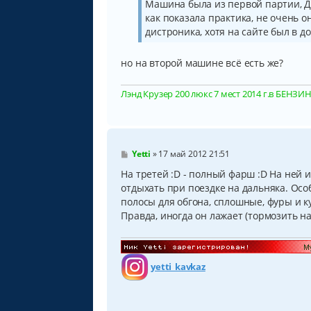
Машина была из первой партии, ДВ
е
как показала практика, не очень он
н
и
дистроника, хотя на сайте был в д
е
но на второй машине всё есть же?
Лэнд Крузер 200 люкс 7 мест 2014 г.в БЕНЗИН, 
С
Yetti
»
17 май 2012 21:51
о
о
На третей :D - полный фарш :D На ней 
б
отдыхать при поездке на дальняка. Осо
щ
полосы для обгона, сплошные, фуры и ку
е
н
Правда, иногда он лажает (тормозить н
и
е
yetti_kavkaz