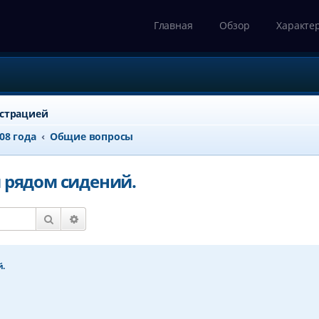
Главная
Обзор
Характе
истрацией
008 года
Общие вопросы
 рядом сидений.
Поиск
Расширенный поиск
й.