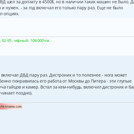
Д шел за доплату в 4500$, но в наличии таких машин не было. Д
 и нужен. - за год включал его только пару раз. Еще не было
оп опциях.
92-95 , чёрный , 106.000 км.
и включал ДВД пару раз. Дистроник и то полезнее - нога может
бенно понравилась его работа от Москвы до Питера - эти глупые
ча гайцов и камер. Встал за кем-нибудь, включил дистроник и ба
ачинает поздно).