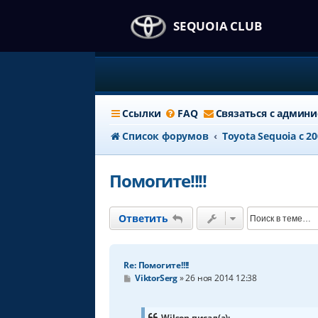
SEQUOIA CLUB
Ссылки
FAQ
Связаться с админ
Список форумов
Тоyota Sequoia c 2
Помогите!!!!
Ответить
Re: Помогите!!!!
С
ViktorSerg
»
26 ноя 2014 12:38
о
о
б
щ
Wilson писал(а):