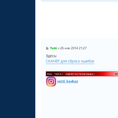
С
Yetti
»
26 ноя 2014 21:27
о
о
Здесь:
б
СКАНЕР для сброса ошибок
щ
е
н
и
е
yetti_kavkaz