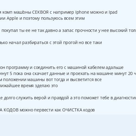
м комп машbны СЕКВОЯ с например Iphone можно и Ipad
и Apple и поэтому пользуюсь всем этим
 покупал ты ее не так давно а запас прочности у нее высокий тол
лько начал разбираться с этой прогой но все таки
фон программу и соединить его с машиной кабелем адальше
нут 5 пока она скачает данные и проехать на машине минут 20 
ем положении машины вот тогда и высветится все
ближайшее время зделаю это
е долго служить верой и правдой а это поможет тебе в диагности
КА КОДОВ можно первести как ОЧИСТКА кодов