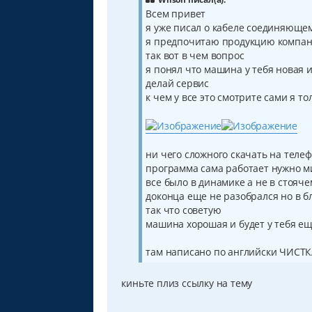
е
Всем привет
н
я уже писал о кабеле соединяюще
и
е
я предпочитаю продукцию компани
так вот в чем вопрос
я понял что машина у тебя новая и
делай сервис
к чем у все это смотрите сами я то
ни чего сложного скачать на теле
программа сама работает нужно ми
все было в динамике а не в стояч
доконца еще не разобрался но в 
так что советую
машина хорошая и будет у тебя ещ
там написано по английски ЧИСТ
киньте плиз ссылку на тему