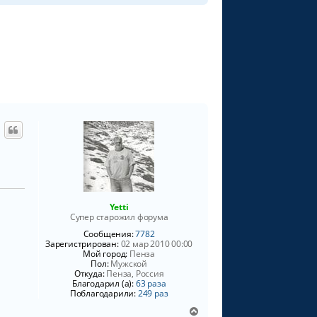
р
н
у
т
ь
с
я
к
н
а
ч
а
л
у
Yetti
Супер старожил форума
Сообщения:
7782
Зарегистрирован:
02 мар 2010 00:00
Мой город:
Пенза
Пол:
Мужской
Откуда:
Пенза, Россия
Благодарил (а):
63 раза
Поблагодарили:
249 раз
В