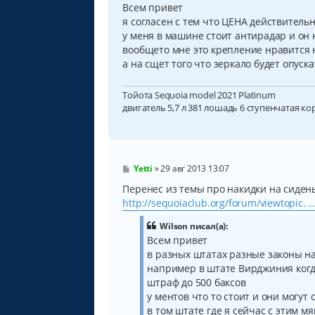
о
Всем привет
б
я согласен с тем что ЦЕНА действитель
щ
у меня в машине стоит антирадар и он
е
н
вообщето мне это крепление нравится 
и
а на сщет того что зеркало будет опуск
е
Тойота Sequoia model 2021 Platinum
двигатель 5,7 л 381 лошадь 6 ступенчатая ко
С
Yetti
»
29 авг 2013 13:07
о
о
Перенес из темы про накидки на сиден
б
http://sequoiaclub.org/forum/viewtopic. ..
щ
е
Wilson писал(а):
н
и
Всем привет
е
в разных штатах разные законы н
например в штате Вирджиния когд
штраф до 500 баксов
у ментов что то стоит и они могу
в том штате где я сейчас с этим 