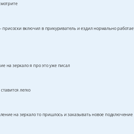
смотрите
и- присоски включил в прикуриватель и ездил нормально работае
е на зеркало я про это уже писал
 ставится легко
епление на зеркало то пришлось и заказывать новое подключение