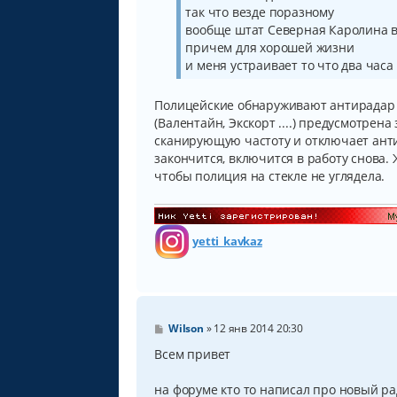
так что везде поразному
вообще штат Северная Каролина в
причем для хорошей жизни
и меня устраивает то что два час
Полицейские обнаруживают антирадар 
(Валентайн, Экскорт ....) предусмотре
сканирующую частоту и отключает анти
закончится, включится в работу снова.
чтобы полиция на стекле не углядела.
yetti_kavkaz
С
Wilson
»
12 янв 2014 20:30
о
о
Всем привет
б
щ
на форуме кто то написал про новый 
е