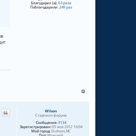
Благодарил (а):
63 раза
а
Поблагодарили:
249 раз
т
е
л
я
W
i
l
ов
s
дит
o
n
В
е
р
н
Wilson
у
Старожил форума
т
ь
Сообщения:
3134
Зарегистрирован:
05 янв 2012 16:04
с
Мой город:
Durham,NC
я
Пол:
Мужской