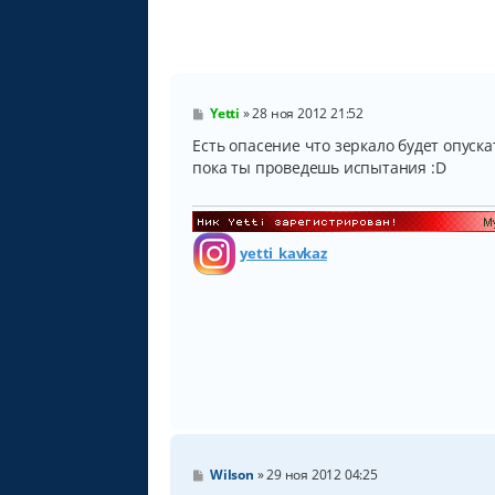
С
Yetti
»
28 ноя 2012 21:52
о
о
Есть опасение что зеркало будет опускат
б
пока ты проведешь испытания :D
щ
е
н
и
е
yetti_kavkaz
С
Wilson
»
29 ноя 2012 04:25
о