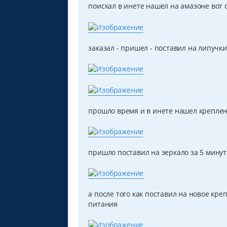
н
поискал в инете нашел на амазоне вот 
и
е
заказал - пришел - поставил на липучк
прошло время и в инете нашел креплени
пришло поставил на зеркало за 5 минут
а после того как поставил на новое кр
питания