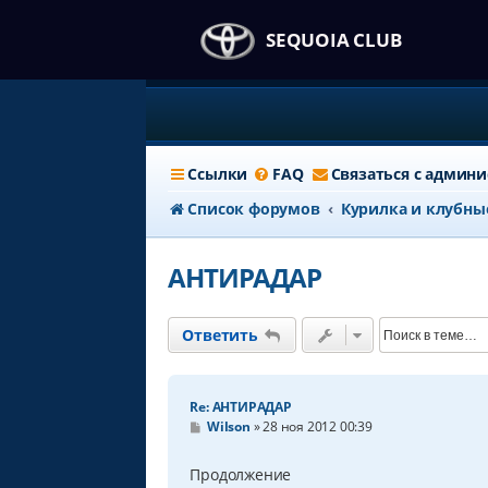
SEQUOIA CLUB
Ссылки
FAQ
Связаться с админ
Список форумов
Курилка и клубны
АНТИРАДАР
Ответить
Re: АНТИРАДАР
С
Wilson
»
28 ноя 2012 00:39
о
о
б
Продолжение
щ