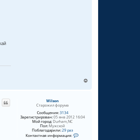
я
W
i
l
s
o
n
жай
В
е
р
н
Wilson
у
Старожил форума
т
ь
Сообщения:
3134
Зарегистрирован:
05 янв 2012 16:04
с
Мой город:
Durham,NC
я
Пол:
Мужской
к
Поблагодарили:
29 раз
н
К
Контактная информация:
о
а