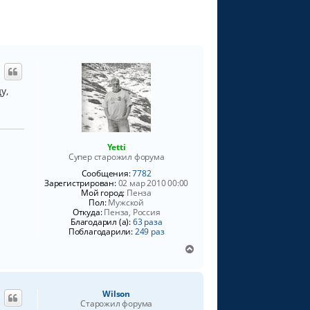
л
с
я
я
W
i
к
l
н
s
а
o
ч
n
а
у,
л
у
Yetti
Супер старожил форума
Сообщения:
7782
Зарегистрирован:
02 мар 2010 00:00
Мой город:
Пенза
Пол:
Мужской
Откуда:
Пенза, Россия
Благодарил (а):
63 раза
Поблагодарили:
249 раз
В
е
р
н
Wilson
у
Старожил форума
т