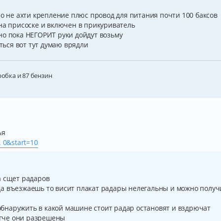
но не ахти крепление плюс провод для питания почти 100 баксов
 на присоске и включен в прикуриватель
но пока НЕГОРИТ руки дойдут возьму
аться вот тут думаю врядли
робка и 87 бензин
ья
. 0&start=10
а сщет радаров
а въезжаешь то висит плакат радары нелегальны и можно получ
т обнаружить в какой машине стоит радар остановят и вздрючат
мягче они разрешены