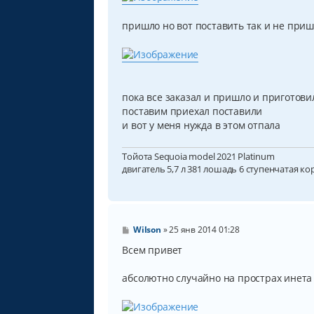
пришло но вот поставить так и не при
пока все заказал и пришло и приготови
поставим приехал поставили
и вот у меня нужда в этом отпала
Тойота Sequoia model 2021 Platinum
двигатель 5,7 л 381 лошадь 6 ступенчатая ко
С
Wilson
»
25 янв 2014 01:28
о
о
Всем привет
б
щ
абсолютно случайно на прострах инета
е
н
и
е