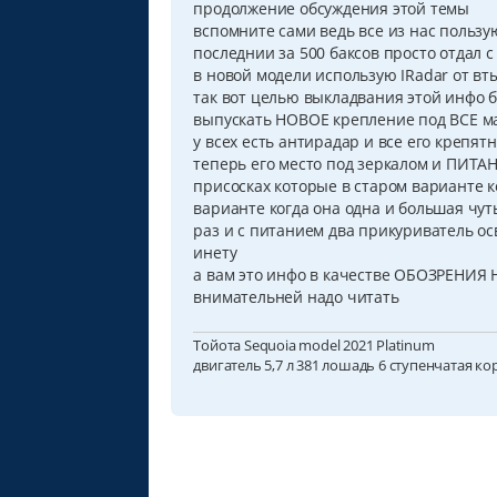
продолжение обсуждения этой темы
е
н
вспомните сами ведь все из нас пользу
и
последнии за 500 баксов просто отдал 
е
в новой модели использую IRadar от вт
так вот целью выкладвания этой инф
выпускать НОВОЕ крепление под ВСЕ м
у всех есть антирадар и все его крепят
теперь его место под зеркалом и ПИТАН
присосках которые в старом варианте к
варианте когда она одна и большая чу
раз и с питанием два прикуриватель ос
инету
а вам это инфо в качестве ОБОЗРЕНИ
внимательней надо читать
Тойота Sequoia model 2021 Platinum
двигатель 5,7 л 381 лошадь 6 ступенчатая ко