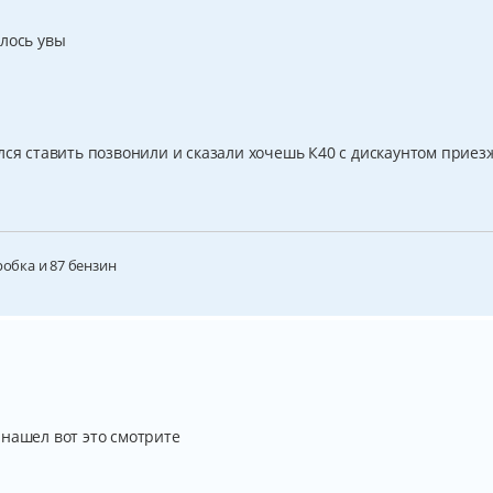
шлось увы
лся ставить позвонили и сказали хочешь К40 с дискаунтом приез
робка и 87 бензин
 нашел вот это смотрите