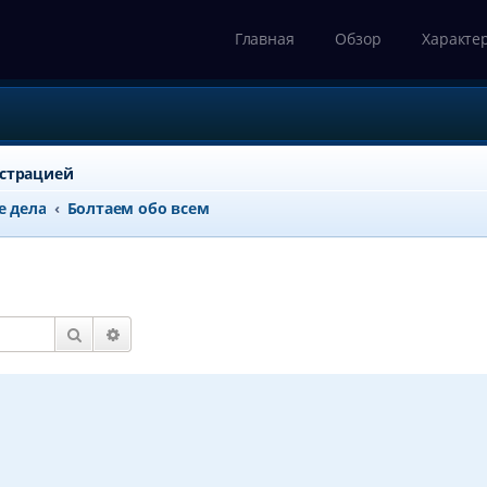
Главная
Обзор
Характе
истрацией
е дела
Болтаем обо всем
Поиск
Расширенный поиск