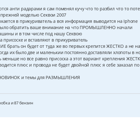
ются анти радарами я сам поменял кучу что то разбил что то пот
с прежней моделью Секвои 2007
ыкается в прикуриватель а вся информация выводится на Iphone
о было обратить ваше внимание на что ПРОМЫШЛЕННО начали
ашины и в том числе под нашу Секвою
на присоске и вставляют в прикуриватель
ИЕ брать он будет от туда же во первых крепится ЖЕСТКО а не н
огда их было две и маленькии постоянно доставляли хлопоты в н
ть меньше но все равно присоска а этот вариант крепления ЖЕС
водится плюс и провода не будет двойной плюс я себе заказал по
Я НОВИНОК и темы для РАЗМЫШЛЕНИЯ
робка и 87 бензин