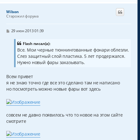
р
н
Wilson
у
Старожил форума
т
ь
с
С
29 июн 2013 01:39
о
я
о
к
б
Flash писал(а):
н
щ
Все. Мои черные тюннингованные фонари облезли.
а
е
Слез защитный слой пластика. 5 лет продержался.
н
ч
и
а
Нужно новый фары заказывать.
е
л
у
Всем привет
я не знаю точно где все это сделано там не написано
но посмотреть можно новые фары вот здесь
совсем не давно появилось что то новое на этом сайте
смотрите