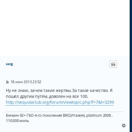
serg
С
18 июн 2013 23:52
о
о
Ну не знаю, зачем такие жертвы.За такое качество. Я
б
пошёл другим путём, доволен на все 100.
щ
http://sequoiaclub.org/forum/viewtopic.php?f=7&t=3299
е
н
и
е
Бензин 92+ ГБО 4-го поколения BRC(Италия), platinum 2008 ,
110.000 миль
В
е