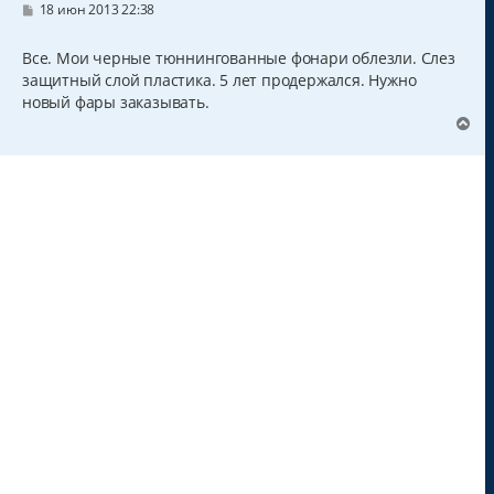
С
18 июн 2013 22:38
о
о
б
Все. Мои черные тюннингованные фонари облезли. Слез
щ
защитный слой пластика. 5 лет продержался. Нужно
е
н
новый фары заказывать.
и
В
е
е
р
н
у
т
ь
с
я
к
н
а
ч
а
л
у