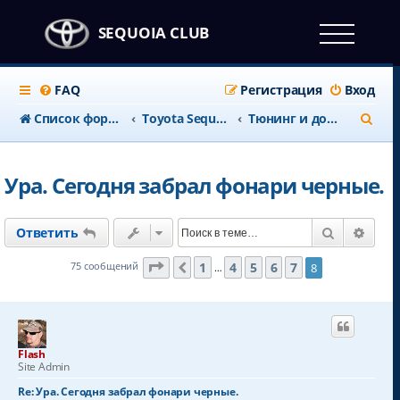
SEQUOIA CLUB
FAQ
Регистрация
Вход
П
Список форумов
Тоyota Sequoia c 2008 года
Тюнинг и доработки
о
и
Ура. Сегодня забрал фонари черные.
с
к
Поиск
Расш
Ответить
Страница
8
из
8
1
4
5
6
7
75 сообщений
8
Пред.
…
Flash
Site Admin
Re: Ура. Сегодня забрал фонари черные.