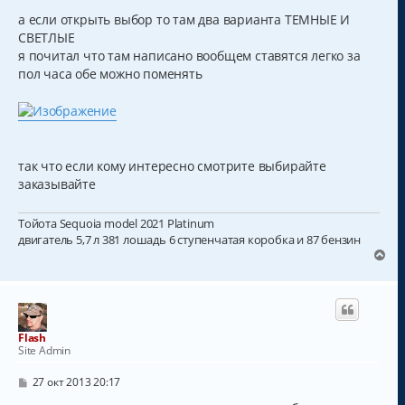
а если открыть выбор то там два варианта ТЕМНЫЕ И
СВЕТЛЫЕ
я почитал что там написано вообщем ставятся легко за
пол часа обе можно поменять
так что если кому интересно смотрите выбирайте
заказывайте
Тойота Sequoia model 2021 Platinum
двигатель 5,7 л 381 лошадь 6 ступенчатая коробка и 87 бензин
В
е
р
н
у
т
Flash
ь
Site Admin
с
я
С
27 окт 2013 20:17
к
о