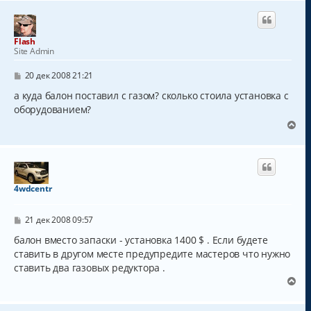
р
н
у
т
Flash
ь
Site Admin
с
я
С
20 дек 2008 21:21
к
о
о
а куда балон поставил с газом? сколько стоила установка с
н
б
а
оборудованием?
щ
ч
е
В
а
н
е
и
л
р
е
у
н
у
т
4wdcentr
ь
с
С
я
21 дек 2008 09:57
о
к
о
балон вместо запаски - установка 1400 $ . Если будете
н
б
ставить в другом месте предупредите мастеров что нужно
а
щ
ч
ставить два газовых редуктора .
е
н
а
В
и
л
е
е
у
р