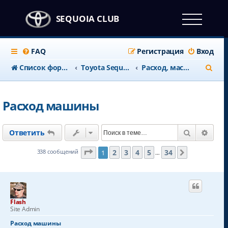
SEQUOIA CLUB
FAQ
Регистрация
Вход
П
Список форумов
Тоyota Sequoia c 2008 года
Расход, масло, топливо, ГБО
о
и
Расход машины
с
к
Поиск
Расш
Ответить
Страница
1
из
34
2
3
4
5
34
338 сообщений
1
След.
…
Flash
Site Admin
Расход машины