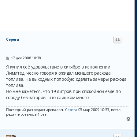
Серега
С
17 дек 2008 10:38
о
о
Я купил сеё удовольствие в октябре в исполнении
б
Лимитед, чесно говоря я ожидал меншего расхода
щ
топлива. На выходных попробую сделать замеры расхода
е
н
топлива.
и
Но мне кажеться, что 19 литров при спокойной езде по
е
городу без заторов - это слишком много.
Последний раз редактировалось
Серега
05 мар 2009 10:53, всего
редактировалось 1 раз.
В
е
р
н