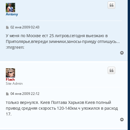
н
у
т
Antony
ь
с
С
я
02 янв 2009 02:43
о
к
о
У меня по Москве ест 25 литров,сегодня выезжаю в
н
б
Приполярье,впереди зимники,заносы-приеду отпишусь...
а
щ
ч
:mrgreen:
е
н
а
В
и
л
е
е
у
р
н
у
т
Flash
ь
Site Admin
с
я
С
04 янв 2009 22:12
к
о
о
только вернулся. Киев Полтава Харьков Киев полный
н
б
а
привод средняя скорость 120-140км.ч уложился в расход
щ
ч
17.
е
а
н
В
и
л
е
е
у
р