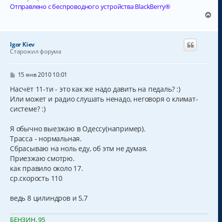
Отправлено с беспроводного устройства BlackBerry®
В
е
р
н
Igor Kiev
у
Старожил форума
т
ь
с
С
15 янв 2010 10:01
о
я
о
Насчёт 11-ти - это как же надо давить на педаль? :)
к
б
Или может и радио слушать ненадо, неговоря о климат-
н
щ
а
системе? :)
е
н
ч
и
а
Я обычно выезжаю в Одессу(например).
е
л
Трасса - нормальная.
у
Сбрасываю на ноль еду, об этм не думая.
Приезжаю смотрю.
как правило около 17.
ср.скорость 110
ведь 8 цилиндров и 5,7
БЕНЗИН, 95