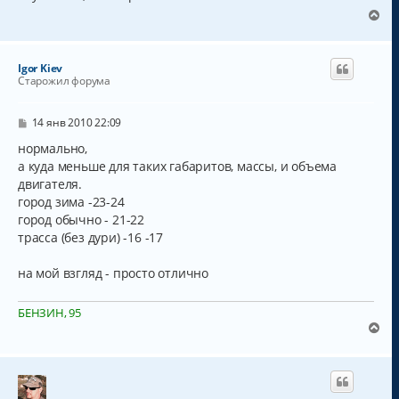
щ
ч
е
В
н
а
е
и
л
р
е
у
н
Igor Kiev
у
Старожил форума
т
ь
с
С
14 янв 2010 22:09
о
я
о
нормально,
к
б
а куда меньше для таких габаритов, массы, и объема
н
щ
а
двигателя.
е
н
ч
город зима -23-24
и
а
город обычно - 21-22
е
л
трасса (без дури) -16 -17
у
на мой взгляд - просто отлично
БЕНЗИН, 95
В
е
р
н
у