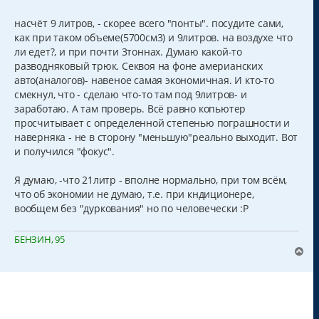
о
о
б
насчёт 9 литров, - скорее всего "понты". посудите сами,
щ
как при таком объеме(5700см3) и 9литров. на воздухе что
е
н
ли едет?, и при почти 3тоннах. Думаю какой-то
и
разводняковый трюк. Секвоя на фоне америанских
е
авто(аналогов)- навеное самая экономичная. И кто-то
смекнул, что - сделаю что-то там под 9литров- и
заработаю. А там проверь. Всё равно копьютер
просчитывает с определенной степенью пограшности и
наверняка - не в сторону "меньшую"реально выходит. Вот
и получился "фокус".
Я думаю, -что 21литр - вполне нормально, при том всём,
что об экономии не думаю, т.е. при кндиционере,
вообщем без "дуркования" но по человечески :P
БЕНЗИН, 95
В
е
р
н
у
т