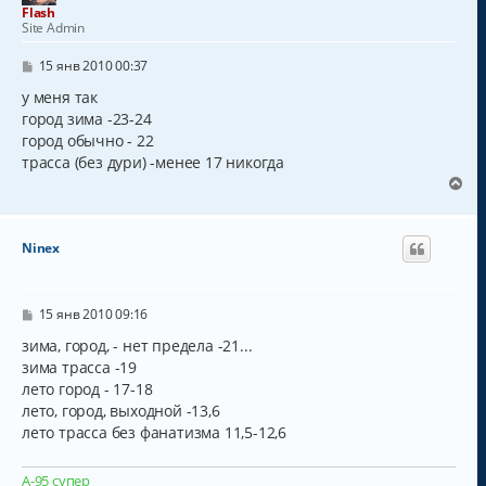
т
Flash
ь
Site Admin
с
я
С
15 янв 2010 00:37
к
о
о
у меня так
н
б
а
город зима -23-24
щ
ч
город обычно - 22
е
а
н
трасса (без дури) -менее 17 никогда
и
л
В
е
у
е
р
н
Ninex
у
т
ь
с
С
15 янв 2010 09:16
о
я
о
зима, город, - нет предела -21...
к
б
зима трасса -19
н
щ
а
лето город - 17-18
е
н
ч
лето, город, выходной -13,6
и
а
лето трасса без фанатизма 11,5-12,6
е
л
у
А-95 супер