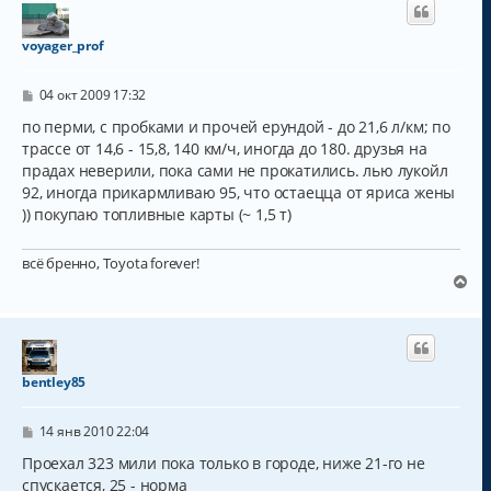
voyager_prof
С
04 окт 2009 17:32
о
о
по перми, с пробками и прочей ерундой - до 21,6 л/км; по
б
трассе от 14,6 - 15,8, 140 км/ч, иногда до 180. друзья на
щ
прадах неверили, пока сами не прокатились. лью лукойл
е
н
92, иногда прикармливаю 95, что остаецца от яриса жены
и
)) покупаю топливные карты (~ 1,5 т)
е
всё бренно, Toyota forever!
В
е
р
н
у
т
bentley85
ь
с
С
я
14 янв 2010 22:04
о
к
о
Проехал 323 мили пока только в городе, ниже 21-го не
н
б
спускается, 25 - норма
а