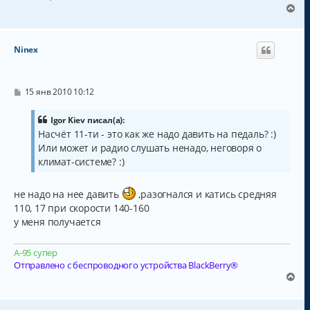
В
е
р
н
Ninex
у
т
ь
с
С
15 янв 2010 10:12
о
я
о
к
б
Igor Kiev писал(а):
н
щ
Насчёт 11-ти - это как же надо давить на педаль? :)
а
е
Или может и радио слушать ненадо, неговоря о
н
ч
и
а
климат-системе? :)
е
л
у
не надо на нее давить
,разогнался и катись средняя
110, 17 при скорости 140-160
у меня получается
А-95 супер
Отправлено с беспроводного устройства BlackBerry®
В
е
р