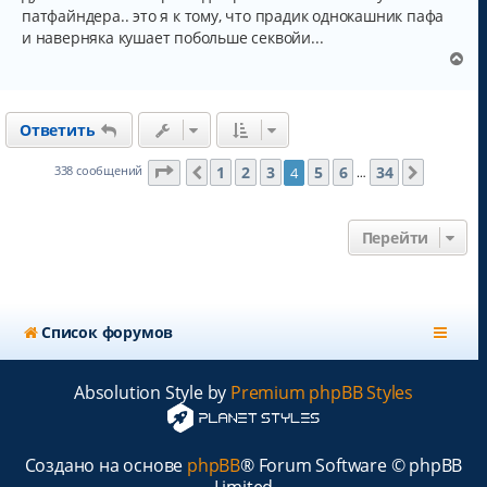
щ
ч
патфайндера.. это я к тому, что прадик однокашник пафа
е
н
а
и наверняка кушает побольше секвойи...
и
л
В
е
у
е
р
н
Ответить
у
т
ь
Страница
4
из
34
1
2
3
5
6
34
338 сообщений
4
Пред.
След.
…
с
я
к
Перейти
н
а
ч
а
л
Список форумов
у
Absolution Style by
Premium phpBB Styles
Создано на основе
phpBB
® Forum Software © phpBB
Limited