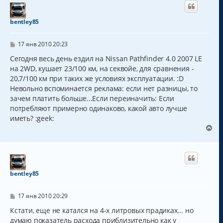
н
у
т
bentley85
ь
с
С
я
17 янв 2010 20:23
о
к
о
Сегодня весь день ездил на Nissan Pathfinder 4.0 2007 LE
н
б
на 2WD, кушает 23/100 км, на секвойе, для сравнения -
а
щ
ч
20,7/100 км при таких же условиях эксплуатации. :D
е
н
а
Невольно вспоминается реклама: если нет разницы, то
и
л
зачем платить больше...Если переиначить: Если
е
у
потребляют примерно одинаково, какой авто лучше
иметь? :geek:
В
е
р
н
у
т
bentley85
ь
с
С
я
17 янв 2010 20:29
о
к
о
Кстати, еще не катался на 4-х литровых прадиках... но
н
б
думаю показатель расхода приблизительно как у
а