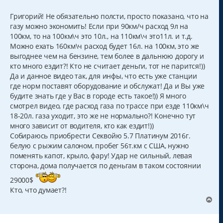
о
о
б
Григорий! Не обязательно полсти, просто показано, что на
щ
газу можно экономить! Если при 90км/ч расход 9л на
е
н
100км, то на 100км\ч это 10л., на 110км\ч это11л. и т.д.
и
Можно ехать 160км\ч расход будет 16л. на 100км, это же
е
выгоднее чем на бензине, тем более в дальнюю дорогу и
кто много ездит?! Кто не считает деньги, тот не парится!))
Да и данное видео так, для инфы, что есть уже станции
где норм поставят оборудование и обслужат! Да и Вы уже
будите знать где у Вас в городе есть такое!)) Я много
смотрел видео, где расход газа по трассе при езде 110км\ч
18-20л. газа уходит, это же не нормально?! Конечно тут
много зависит от водителя, кто как ездит!))
Собираюсь приобрести Секвойю 5.7 Платинум 2016г.
белую с рыжим салоном, пробег 56т.км с США, нужно
поменять капот, крыло, фару! Удар не сильный, левая
сторона, дома получается по деньгам в таком состоянии
29000$
Кто, что думает?!
В
е
р