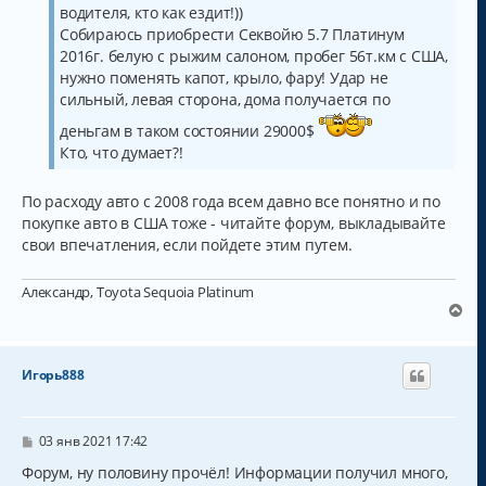
водителя, кто как ездит!))
Собираюсь приобрести Секвойю 5.7 Платинум
2016г. белую с рыжим салоном, пробег 56т.км с США,
нужно поменять капот, крыло, фару! Удар не
сильный, левая сторона, дома получается по
деньгам в таком состоянии 29000$
Кто, что думает?!
По расходу авто с 2008 года всем давно все понятно и по
покупке авто в США тоже - читайте форум, выкладывайте
свои впечатления, если пойдете этим путем.
Александр, Toyota Sequoia Platinum
В
е
р
н
Игорь888
у
т
ь
с
С
03 янв 2021 17:42
о
я
о
Форум, ну половину прочёл! Информации получил много,
к
б