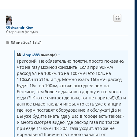
Oleksandr Kiev
Старожил форума
С
03 янв 2021 13:24
о
о
б
Игорь888
писал(а):
↑
щ
Григорий! Не обязательно полсти, просто показано,
е
что на газу можно экономить! Если при 90км/ч
н
и
расход 9л на 100км, то на 100км\ч это 10л., на
е
110км\ч это11л. и т.д. Можно ехать 160км\ч расход
будет 16л. на 100км, это же выгоднее чем на
бензине, тем более в дальнюю дорогу и кто много
ездит?! Кто не считает деньги, тот не парится!)) Да и
данное видео так, для инфы, что есть уже станции
где норм поставят оборудование и обслужат! Да и
Вы уже будите знать где у Вас в городе есть такое!))
Я много смотрел видео, где расход газа по трассе
при езде 110км\ч 18-20л. газа уходит, это же не
нормально?! Конечно тут много зависит от