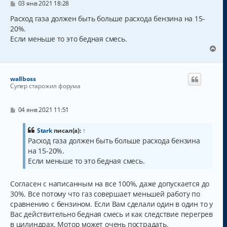
с
С
03 янв 2021 18:28
о
я
о
Расход газа должен быть больше расхода бензина на 15-
к
б
20%.
н
щ
а
Если меньше то это бедная смесь.
е
н
ч
В
и
а
е
е
л
р
у
н
wallboss
у
Супер старожил форума
т
ь
с
С
04 янв 2021 11:51
о
я
о
к
б
Stark
писал(а):
↑
н
щ
Расход газа должен быть больше расхода бензина
а
е
на 15-20%.
н
ч
и
а
Если меньше то это бедная смесь.
е
л
у
Согласен с написанным на все 100%, даже допускается до
30%. Все потому что газ совершает меньшей работу по
сравнению с бензином. Если Вам сделали один в один то у
Вас действительно бедная смесь и как следствие перегрев
в цилиндрах. Мотор может очень пострадать.