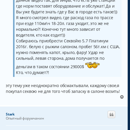
данное видео так, для инфы, что есть уже станции
где норм поставят оборудование и обслужат! Да и
Вы уже будите знать где у Вас в городе есть такое!))
Я много смотрел видео, где расход газа по трассе
при езде 110км\ч 18-20л. газа уходит, это же не
нормально?! Конечно тут много зависит от
водителя, кто как ездит!))
Собираюсь приобрести Секвойю 5.7 Платинум
2016г. белую с рыжим салоном, пробег 56т.км с США,
нужно поменять капот, крыло, фару! Удар не
сильный, левая сторона, дома получается по
деньгам в таком состоянии 29000$
Кто, что думает?!
эту тему уже неоднократно обсмактывали, каждому свое,я
покупал секвою не для того чтоб запаску в салоне возить!
В
е
р
н
Stark
у
Опытный форумчанин
т
ь