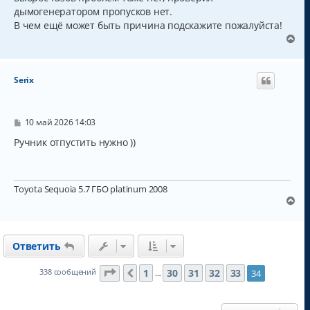
дымогенератором пропусков нет.
В чем ещё может быть причина подскажите пожалуйста!
В
е
р
н
Serix
у
т
ь
с
С
10 май 2026 14:03
о
я
о
Ручник отпустить нужно ))
к
б
н
щ
а
е
н
ч
Toyota Sequoia 5.7 ГБО platinum 2008
и
а
е
В
л
е
у
р
н
Ответить
у
т
ь
Страница
34
из
34
1
30
31
32
33
338 сообщений
34
Пред.
…
с
я
к