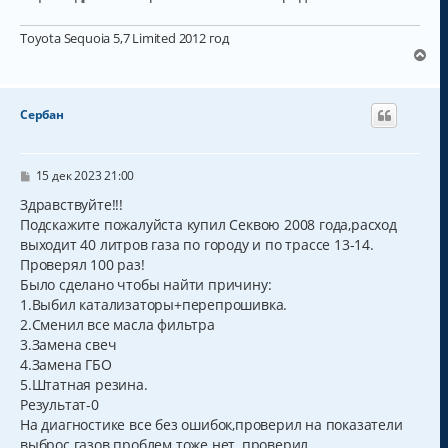
Toyota Sequoia 5,7 Limited 2012 год
В
е
р
н
Сербан
у
т
ь
с
С
15 дек 2023 21:00
о
я
о
Здравствуйте!!!
к
б
Подскажите пожалуйста купил Секвою 2008 года,расход
н
щ
а
выходит 40 литров газа по городу и по трассе 13-14.
е
н
ч
Проверял 100 раз!
и
а
Было сделано чтобы найти причину:
е
л
1.Выбил катализаторы+перепрошивка.
у
2.Сменил все масла фильтра
3.Замена свеч
4.Замена ГБО
5.Штатная резина.
Результат-0
На диагностике все без ошибок,проверил на показатели
выброс газов проблем тоже нет, проверил