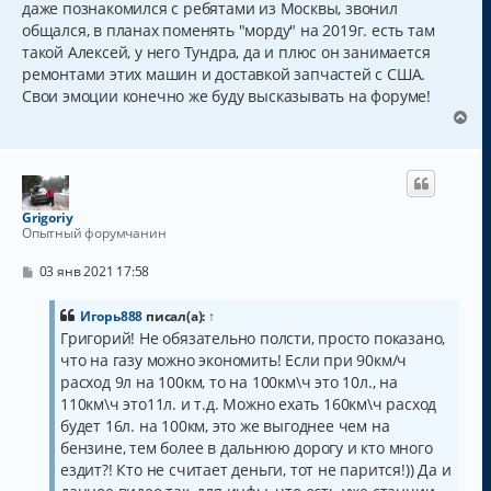
даже познакомился с ребятами из Москвы, звонил
н
щ
а
общался, в планах поменять "морду" на 2019г. есть там
е
н
ч
такой Алексей, у него Тундра, да и плюс он занимается
и
а
ремонтами этих машин и доставкой запчастей с США.
е
л
Свои эмоции конечно же буду высказывать на форуме!
у
В
е
р
н
у
т
Grigoriy
ь
Опытный форумчанин
с
я
С
03 янв 2021 17:58
к
о
о
н
б
Игорь888
писал(а):
↑
а
щ
Григорий! Не обязательно полсти, просто показано,
ч
е
а
что на газу можно экономить! Если при 90км/ч
н
и
л
расход 9л на 100км, то на 100км\ч это 10л., на
е
у
110км\ч это11л. и т.д. Можно ехать 160км\ч расход
будет 16л. на 100км, это же выгоднее чем на
бензине, тем более в дальнюю дорогу и кто много
ездит?! Кто не считает деньги, тот не парится!)) Да и