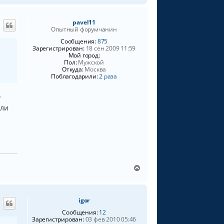
а
р
л
н
у
pavel11
у
Опытный форумчанин
т
ь
Сообщения:
875
Зарегистрирован:
18 сен 2009 11:59
с
Мой город:
я
Пол:
Мужской
к
Откуда:
Москва
н
Поблагодарили:
2 раза
а
ч
у
а
или
л
у
В
е
р
н
igor
у
т
Сообщения:
12
ь
Зарегистрирован:
03 фев 2010 05:46