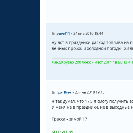
С
pavel11
»
24 янв 2010 18:44
о
о
ну вот в праздники расход топлива на 
б
вечных пробок и холодной погоды -23 л
щ
е
н
Лэнд Крузер 200 люкс 7 мест 2014 г.в БЕНЗИН, 
и
е
С
Igor Kiev
»
25 янв 2010 19:15
о
о
Я так думал, что 17,5 я смогу получить 
б
У меня не в праздники, не в выходные ни
щ
е
н
Трасса - зимой 17
и
е
БЕНЗИН, 95