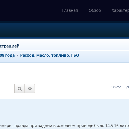
Главная
Обзор
Характе
истрацией
008 года
Расход, масло, топливо, ГБО
338 сообщ
Поиск
Расширенный поиск
 раннере , правда при заднем в основном приводе было 14,5-16 лит