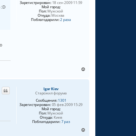
Зарегистрирован:
18 сен 2009 11:59
с
 :D
Мой город:
я
Пол:
Мужской
к
Откуда:
Москва
н
Поблагодарили:
2 раза
а
ч
а
л
у
о
В
е
р
н
Igor Kiev
у
Старожил форума
т
ь
Сообщения:
1301
Зарегистрирован:
05 фев 2009 15:29
с
Мой город:
я
Пол:
Мужской
к
Откуда:
Киев
н
Поблагодарили:
7 раз
а
В
ч
е