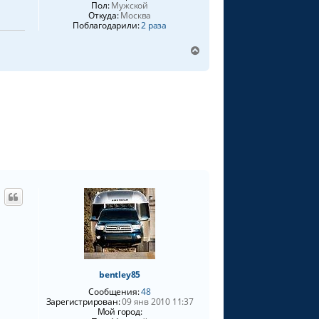
Пол:
Мужской
Откуда:
Москва
Поблагодарили:
2 раза
В
е
р
н
у
т
ь
с
я
к
н
а
ч
а
л
у
bentley85
Сообщения:
48
Зарегистрирован:
09 янв 2010 11:37
Мой город: