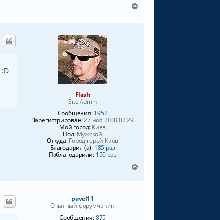
В
а
е
л
р
у
н
у
т
ь
с
 :D
я
к
н
Flash
а
Site Admin
ч
Сообщения:
1952
а
Зарегистрирован:
27 ноя 2008 02:29
л
Мой город:
Киев
у
Пол:
Мужской
Откуда:
Город-герой Киев
Благодарил (а):
185 раз
Поблагодарили:
150 раз
В
е
р
н
pavel11
у
Опытный форумчанин
т
ь
Сообщения:
875