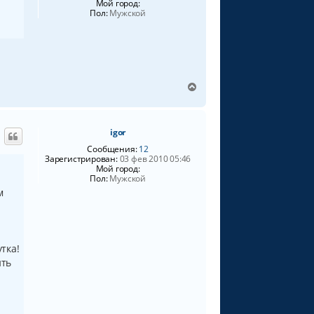
Мой город:
с
Пол:
Мужской
я
к
н
а
ч
а
В
л
е
у
р
н
igor
у
т
Сообщения:
12
ь
Зарегистрирован:
03 фев 2010 05:46
Мой город:
с
Пол:
Мужской
я
м
к
н
а
ч
а
тка!
л
ить
у