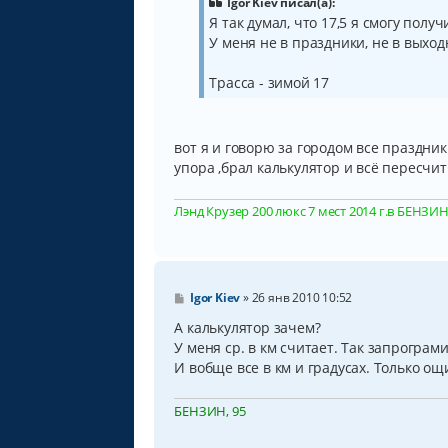
б
Igor Kiev писал(а):
щ
Я так думал, что 17,5 я смогу полу
е
У меня не в праздники, не в выходн
н
и
е
Трасса - зимой 17
вот я и говорю за городом все праздник
упора ,брал калькулятор и всё пересчи
Лэнд Крузер 200 люкс 7 мест 2014 г.в БЕНЗИН, 
С
Igor Kiev
»
26 янв 2010 10:52
о
о
А калькулятор зачем?
б
У меня ср. в км считает. Так запрограм
щ
И вобще все в км и градусах. Только ощи
е
н
и
е
БЕНЗИН, 95