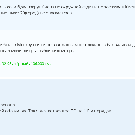
чить если буду вокруг Киева по окружной ездить, не заезжая в Киев
ые ниже 20(город) не опускается :)
и был. в Москву почти не зазежал.сам не ожидал . в бак заливал д
тывал мили ,литры, рубли километры.
92-95 , чёрный , 106.000 км.
ирована.
й odo милях. Так я для котроял за ТО на 1,6 и порядок.