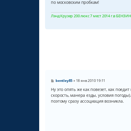
по московским пробкам!
е
н
и
Лэнд Крузер 200 люкс 7 мест 2014 г.в БЕНЗИН, 
е
С
bentley85
»
18 янв 2010 19:11
о
о
Ну это опять же как повезет, как поедит
б
скорость, манера езды, условия погоды)
щ
поэтому сразу ассоциация возникла.
е
н
и
е