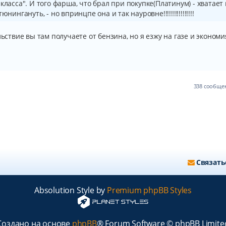
класса". И того фарша, что брал при покупке(Платинум) - хватает
нингануть, - но впринцпе она и так науровне!!!!!!!!!!!!!!!!
льствие вы там получаете от бензина, но я езжу на газе и экономи
338 сообщ
Связать
Absolution Style by
Premium phpBB Styles
Создано на основе
phpBB
® Forum Software © phpBB Limite