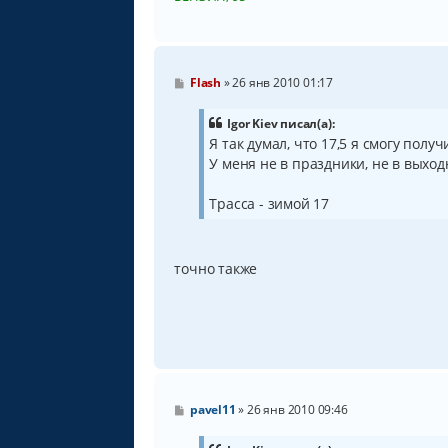
С
Flash
»
26 янв 2010 01:17
о
о
б
Igor Kiev писал(а):
щ
Я так думал, что 17,5 я смогу полу
е
У меня не в праздники, не в выходн
н
и
е
Трасса - зимой 17
точно также
С
pavel11
»
26 янв 2010 09:46
о
о