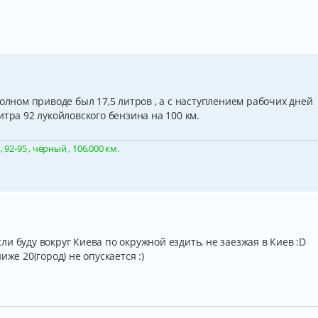
полном приводе был 17,5 литров , а с наступлением рабочих дней
итра 92 лукойловского бензина на 100 км.
92-95 , чёрный , 106.000 км.
если буду вокруг Киева по окружной ездить, не заезжая в Киев :D
же 20(город) не опускается :)