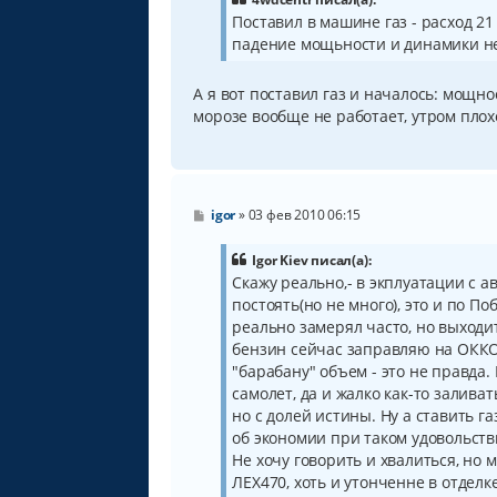
щ
Поставил в машине газ - расход 21 
е
падение мощьности и динамики не
н
и
е
А я вот поставил газ и началось: мощно
морозе вообще не работает, утром плох
С
igor
»
03 фев 2010 06:15
о
о
б
Igor Kiev писал(а):
щ
Скажу реально,- в экплуатации с авг
е
постоять(но не много), это и по П
н
и
реально замерял часто, но выходит 
е
бензин сейчас заправляю на ОККО и 
"барабану" объем - это не правда.
самолет, да и жалко как-то залива
но с долей истины. Ну а ставить га
об экономии при таком удовольств
Не хочу говорить и хвалиться, но
ЛЕХ470, хоть и утонченне в отделке