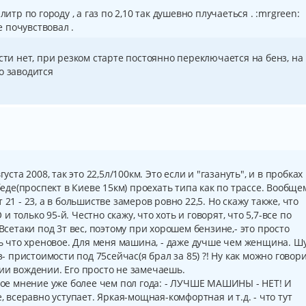
литр по городу , а газ по 2,10 так душевно плучаеться . :mrgreen:
 почувствовал .
сти нет, при резком старте постоянно переключается на бенз, на
о заводится
уста 2008, так это 22,5л/100км. Это если и "газануть", и в пробках
обеде(проспект в Киеве 15км) проехать типа как по трассе. Вообще
21 - 23, а в большистве замеров ровно 22,5. Но скажу также, что
только 95-й. Честно скажу, что хоть и говорят, что 5,7-все по
 Всетаки под 3т вес, поэтому при хорошем бензине,- это просто
ть что хреновое. Для меня машина, - даже дучше чем женщина. Шу
з- пристоимости под 75сейчас(я брал за 85) ?! Ну как можно говор
ии вождении. Его просто не замечаешь.
 мое мнение уже более чем пол года: - ЛУЧШЕ МАШИНЫ - НЕТ! И
, всеравно уступает. Яркая-мощная-комфортная и т.д. - что тут