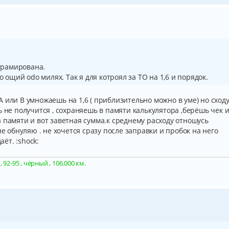
ограмирована.
о ощий odo милях. Так я для котроял за ТО на 1,6 и порядок.
 или В умножаешь на 1,6 ( приблизительно можно в уме) но сход
ь не получится , сохраняешь в памяти калькулятора ,берёшь чек 
 памяти и вот заветная сумма.к среднему расходу отношусь
не обнуляю . не хочется сразу после заправки и пробок на него
ёт. :shock:
92-95 , чёрный , 106.000 км.