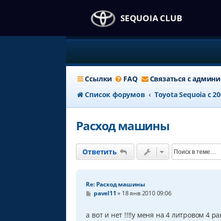
SEQUOIA CLUB
Ссылки
FAQ
Связаться с админ
Список форумов
Тоyota Sequoia c 2
Расход машины
Ответить
Re: Расход машины
С
pavel11
»
18 янв 2010 09:06
о
о
б
а вот и нет !!!!у меня на 4 литровом 4
щ