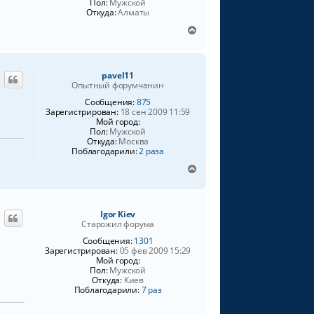
Пол:
Мужской
Откуда:
Алматы
В
е
р
н
pavel11
у
Опытный форумчанин
т
ь
Сообщения:
875
Зарегистрирован:
18 сен 2009 11:59
с
Мой город:
я
Пол:
Мужской
к
Откуда:
Москва
н
Поблагодарили:
2 раза
а
В
ч
е
а
р
л
н
у
Igor Kiev
у
Старожил форума
т
ь
Сообщения:
1301
Зарегистрирован:
05 фев 2009 15:29
с
Мой город:
я
Пол:
Мужской
к
Откуда:
Киев
н
Поблагодарили:
7 раз
а
ч