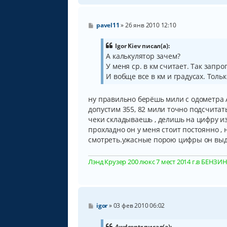
С
pavel11
»
26 янв 2010 12:10
о
о
б
Igor Kiev писал(а):
щ
А калькулятор зачем?
е
У меня ср. в км считает. Так запр
н
и
И вобще все в км и градусах. Тольк
е
ну правильно берёшь мили с одометра А
допустим 355, 82 мили точно подсчитат
чеки складываешь , делишь на цифру из
прохладно он у меня стоит постоянно , 
смотреть.ужасные порою цифры он выда
Лэнд Крузер 200 люкс 7 мест 2014 г.в БЕНЗИН, 
С
igor
»
03 фев 2010 06:02
о
о
б
4wdcentr писал(а):