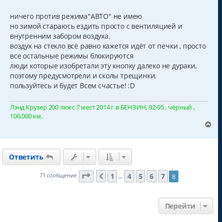
о
о
б
ничего против режима"АВТО" не имею
щ
но зимой стараюсь ездить просто с вентиляцией и
е
н
внутренним забором воздуха.
и
воздух на стекло всё равно кажется идёт от печки , просто
е
все остальные режимы блокируются
люди которые изобретали эту кнопку далеко не дураки,
поэтому предусмотрели и сколы трещинки.
пользуйтесь и будет Всем счастье! :D
Лэнд Крузер 200 люкс 7 мест 2014 г.в БЕНЗИН, 92-95 , чёрный ,
106.000 км.
В
е
р
н
Ответить
у
т
ь
Страница
8
из
8
1
4
5
6
7
71 сообщение
8
Пред.
…
с
я
к
Перейти
н
а