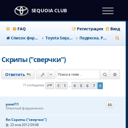
SEQUOIA CLUB
FAQ
Регистрация
Вход
П
Список форумов
Тоyota Sequoia c 2008 года
Подвеска, Рулевая
о
и
Скрипы ("сверчки")
с
к
Поиск
Расш
Ответить
Страница
8
из
8
1
4
5
6
7
71 сообщение
8
Пред.
…
pavel11
Опытный форумчанин
Re: Скрипы ("сверчки")
С
23 янв 2012 09:06