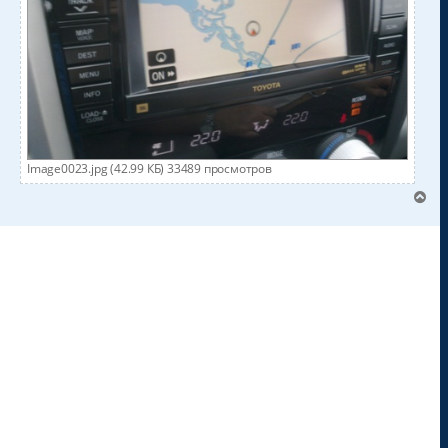
Image0023.jpg (42.99 КБ) 33489 просмотров
В
е
р
н
у
т
ь
с
я
к
н
а
ч
а
л