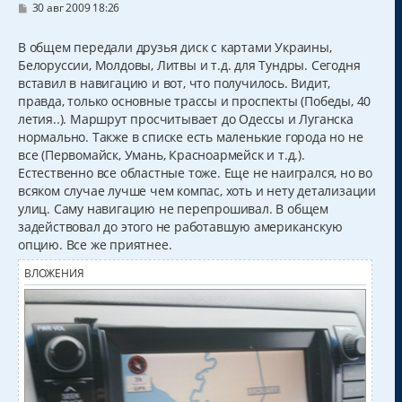
С
30 авг 2009 18:26
о
о
б
В общем передали друзья диск с картами Украины,
щ
Белоруссии, Молдовы, Литвы и т.д. для Тундры. Сегодня
е
н
вставил в навигацию и вот, что получилось. Видит,
и
правда, только основные трассы и проспекты (Победы, 40
е
летия..). Маршрут просчитывает до Одессы и Луганска
нормально. Также в списке есть маленькие города но не
все (Первомайск, Умань, Красноармейск и т.д.).
Естественно все областные тоже. Еще не наигрался, но во
всяком случае лучше чем компас, хоть и нету детализации
улиц. Саму навигацию не перепрошивал. В общем
задействовал до этого не работавшую американскую
опцию. Все же приятнее.
ВЛОЖЕНИЯ