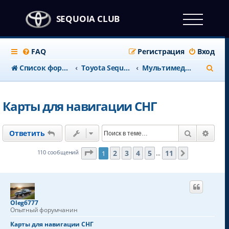
SEQUOIA CLUB
FAQ
Регистрация
Вход
П
Список форумов
Тоyota Sequoia c 2008 года
Мультимедия и навигация
о
и
Карты для навигации СНГ
с
к
Поиск
Расш
Ответить
Страница
1
из
11
2
3
4
5
11
110 сообщений
1
След.
…
Oleg6777
Опытный форумчанин
Карты для навигации СНГ