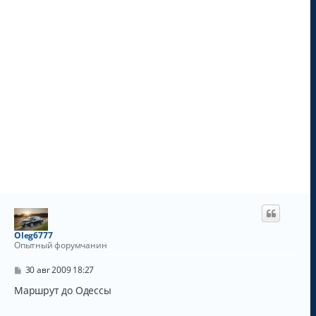
у
Oleg6777
Опытный форумчанин
С
30 авг 2009 18:27
о
о
Маршрут до Одессы
б
щ