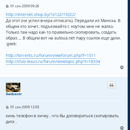
я
С
01 сен 2009 09:26
к
о
о
http://internet.shop.by/16122/19222/
н
б
а
Да этот (не успел вчера отписать). Передали из Минска. В
щ
ч
е
общем кто хочет, подъезжайте с ноутом, мне не жалко.
а
н
Только там надо как-то правильно скопировать, создать
и
л
образ.... В общем вот на autoua.net пару ссылок еще дали.
е
у
:geek:
http://torrents.ru/forum/viewforum.php?f=1511
http://club-lexus.ru/forum/viewtopic.php?t=18334
В
е
р
н
у
т
4wdcentr
ь
с
С
я
01 сен 2009 12:03
о
к
о
кинь телефон в личку , что-бы договориться скопировать
н
б
диск .
а
щ
ч
е
В