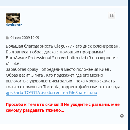
н
а
е
и
л
р
е
у
н
у
т
4wdcentr
ь
с
С
я
01 сен 2009 19:09
о
к
о
Большая благодарность Oleg6777 - его диск склонирован .
н
б
Был записан образ диска с помощью программы "
а
щ
ч
BurnAware Professional " на verbatim dvd+R на скорости :
е
н
а
x1 - 4.6 .
и
л
Заработал сразу - определил место положения Киев .
е
у
Образ весит 3 гига . Кто подскажет где его можно
выложить с удовольствием залью . пока можно скачать
только с помошью Torrenta, торрент-файл скачать отсюда-
gps karta TOYOTA .iso.torrent на FileShare.in.ua
Просьба к тем кто скачал!!! Не уходите с раздачи, мне
самому раздавать тяжело...
В
е
р