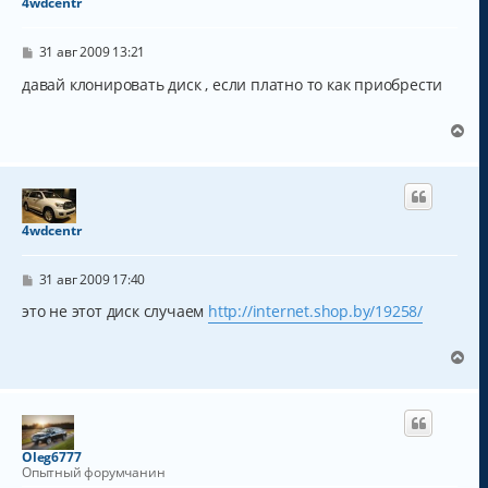
4wdcentr
ь
с
С
я
31 авг 2009 13:21
о
к
о
давай клонировать диск , если платно то как приобрести
н
б
а
щ
ч
е
В
н
а
е
и
л
р
е
у
н
у
т
4wdcentr
ь
с
С
я
31 авг 2009 17:40
о
к
о
это не этот диск случаем
http://internet.shop.by/19258/
н
б
а
щ
ч
е
В
н
а
е
и
л
р
е
у
н
у
т
Oleg6777
ь
Опытный форумчанин
с