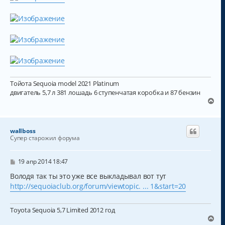
Тойота Sequoia model 2021 Platinum
двигатель 5,7 л 381 лошадь 6 ступенчатая коробка и 87 бензин
В
е
р
н
wallboss
у
Супер старожил форума
т
ь
с
С
19 апр 2014 18:47
о
я
о
Володя так ты это уже все выкладывал вот тут
к
б
http://sequoiaclub.org/forum/viewtopic. ... 1&start=20
н
щ
а
е
н
ч
Toyota Sequoia 5,7 Limited 2012 год
и
а
е
В
л