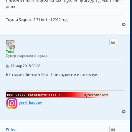
пробега полет нормальный. Думаю присадка делает свое
дело.
Toyota Sequoia 5,7 Limited 2012 год
В
е
р
н
у
т
Yetti
ь
Супер старожил форума
с
я
С
17 мар 2015 00:28
к
о
о
67 тысяч, бензин 92й. Присадки не использую.
н
б
а
щ
ч
е
а
н
и
л
е
у
yetti_kavkaz
В
е
р
н
Wilson
у