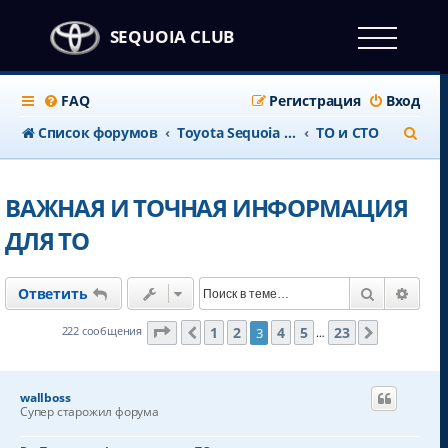
SEQUOIA CLUB
FAQ
Регистрация
Вход
П
Список форумов
Тоyota Sequoia c 2008 года
ТО и СТО
о
и
ВАЖНАЯ И ТОЧНАЯ ИНФОРМАЦИЯ
с
ДЛЯ ТО
к
Поиск
Расш
Ответить
Страница
3
из
23
1
2
4
5
23
222 сообщения
3
Пред.
След.
…
wallboss
Супер старожил форума