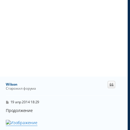
Wilson
Старожил форума
С
19 апр 2014 18:29
о
о
Продолжение
б
щ
е
н