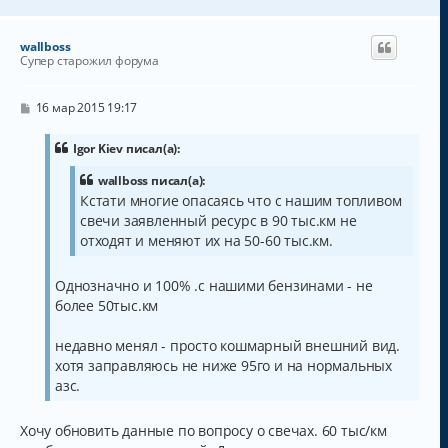
е
у
р
н
wallboss
у
Супер старожил форума
т
ь
с
С
16 мар 2015 19:17
о
я
о
к
б
Igor Kiev писал(а):
н
щ
а
е
wallboss писал(а):
н
ч
Кстати многие опасаясь что с нашим топливом
и
а
е
свечи заявленный ресурс в 90 тыс.км не
л
отходят и меняют их на 50-60 тыс.км.
у
Однозначно и 100% .с нашими бензинами - не
более 50тыс.км
недавно менял - просто кошмарный внешний вид.
хотя заправляюсь не ниже 95го и на нормальных
азс.
Хочу обновить данные по вопросу о свечах. 60 тыс/км