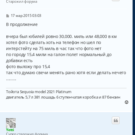
Старожил форума
т
ь
с
С
17 мар 2015 03:03
о
я
о
В продолжение
к
б
н
щ
а
вчера был юбилей ровно 30,000. миль или 48,000 в км
е
н
ч
хотел фото сделать хоть на телефон но шел по
и
а
интерстейту на 75 миль в час так что фото нет
е
л
по городу 15,4 мили на галон полет нормальный до
у
добавки есть
фото выложу про 15,4
так что думаю свечи менять рано хотя если делать нечего
.........
Тойота Sequoia model 2021 Platinum
двигатель 5,7 л 381 лошадь 6 ступенчатая коробка и 87 бензин
В
е
р
н
у
т
Yetti
ь
Супер старожил форума