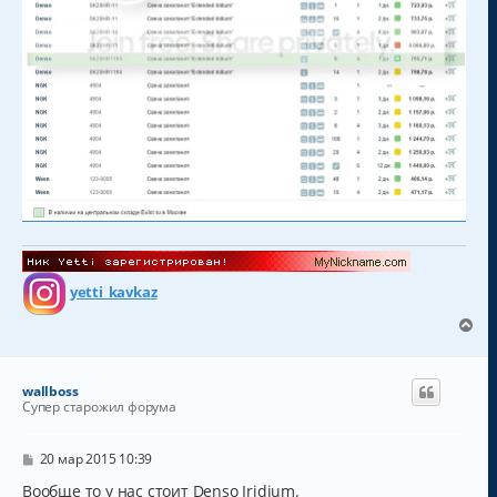
yetti_kavkaz
В
е
р
н
wallboss
у
Супер старожил форума
т
ь
с
С
20 мар 2015 10:39
о
я
о
Вообще то у нас стоит Denso Iridium.
к