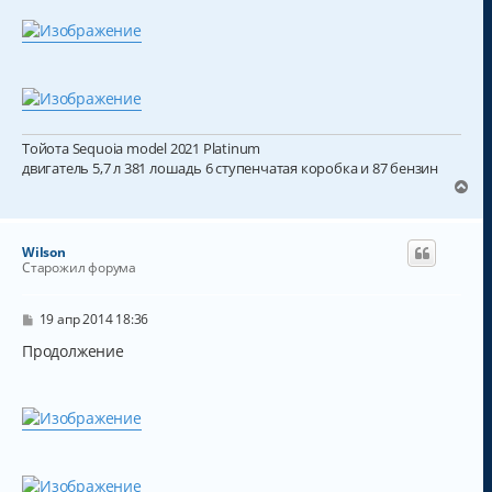
у
Тойота Sequoia model 2021 Platinum
двигатель 5,7 л 381 лошадь 6 ступенчатая коробка и 87 бензин
В
е
р
н
Wilson
у
Старожил форума
т
ь
с
С
19 апр 2014 18:36
о
я
о
Продолжение
к
б
н
щ
а
е
н
ч
и
а
е
л
у