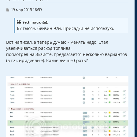
с
я
С
19 мар 2015 18:59
к
о
о
н
б
Yetti писал(а):
а
щ
67 тысяч, бензин 92й. Присадки не использую.
ч
е
а
н
и
л
Вот написал, а теперь думаю - менять надо. Стал
е
у
увеличиваться расход топлива.
посмотрел на Экзисте, предлагается несколько вариантов
(в т.ч. иридиевые). Какие лучше брать?