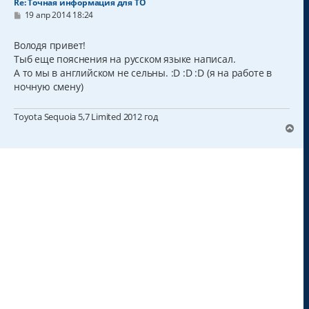
Re: Точная информация для ТО
С
19 апр 2014 18:24
о
о
б
Володя привет!
щ
Тыб еще пояснения на русском языке написал.
е
н
А то мы в английском не сельны. :D :D :D (я на работе в
и
ночную смену)
е
Toyota Sequoia 5,7 Limited 2012 год
В
е
р
н
у
т
ь
с
я
к
н
а
ч
а
л
у