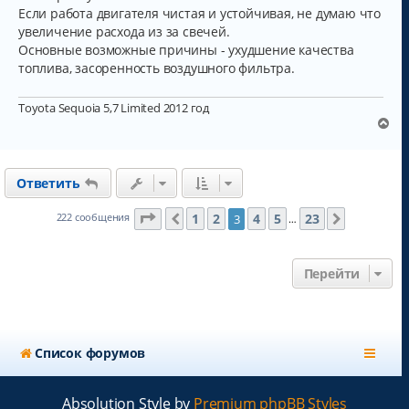
б
Если работа двигателя чистая и устойчивая, не думаю что
н
щ
а
увеличение расхода из за свечей.
е
н
ч
Основные возможные причины - ухудшение качества
и
а
топлива, засоренность воздушного фильтра.
е
л
у
Toyota Sequoia 5,7 Limited 2012 год
В
е
р
н
Ответить
у
т
ь
Страница
3
из
23
1
2
4
5
23
222 сообщения
3
Пред.
След.
…
с
я
к
Перейти
н
а
ч
а
л
Список форумов
у
Absolution Style by
Premium phpBB Styles