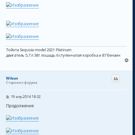
и
е
Тойота Sequoia model 2021 Platinum
двигатель 5,7 л 381 лошадь 6 ступенчатая коробка и 87 бензин
В
е
р
н
Wilson
у
Старожил форума
т
ь
с
С
19 апр 2014 18:32
о
я
о
Продолжение
к
б
н
щ
а
е
н
ч
и
а
е
л