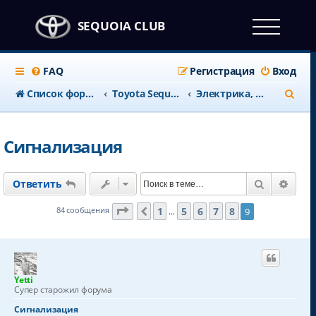
SEQUOIA CLUB
FAQ
Регистрация
Вход
П
Список форумов
Тоyota Sequoia c 2008 года
Электрика, освещение
о
и
Сигнализация
с
к
Поиск
Расш
Ответить
Страница
9
из
9
1
5
6
7
8
84 сообщения
9
Пред.
…
Yetti
Супер старожил форума
Сигнализация