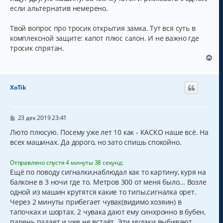
если альтернатив немерено.
Твой вопрос про тросик открытия замка. Тут вся суть в
комплексной защите: капот плюс салон. И не важно где
тросик спрятан.
В
е
р
н
XoTik
у
т
ь
с
С
23 дек 2019 23:41
о
я
о
Люто плюсую. Посему уже лет 10 как - КАСКО наше всё. На
к
б
всех машинах. Да дорого, но зато спишь спокойно.
н
щ
а
е
н
ч
Отправлено спустя 4 минуты 38 секунд:
и
а
Ещё по поводу сигналки,наблюдал как то картину, куря на
е
л
балконе в 3 ночи где то. Метров 300 от меня было... Возле
у
одной из машин крутятся какие то типы,сигналка орет.
Через 2 минуты прибегает чувак(видимо хозяин) в
тапочках и шортах. 2 чувака дают ему синхронно в бубен,
парень падает и уже не встаёт. Эти мудаки выбивают