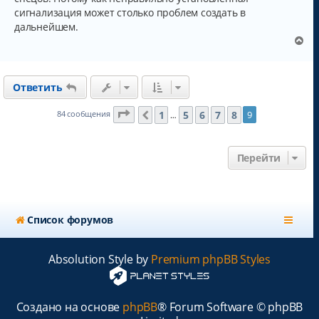
сигнализация может столько проблем создать в
дальнейшем.
В
е
р
н
Ответить
у
т
ь
Страница
9
из
9
1
5
6
7
8
84 сообщения
9
Пред.
…
с
я
к
Перейти
н
а
ч
а
л
Список форумов
у
Absolution Style by
Premium phpBB Styles
Создано на основе
phpBB
® Forum Software © phpBB