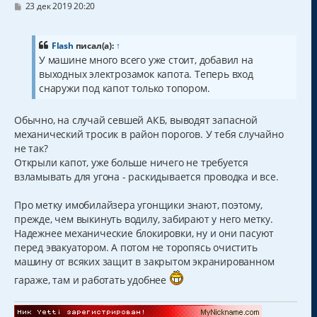
С
23 дек 2019 20:20
о
о
б
щ
Flash
писал(а):
↑
е
У машине много всего уже стоит, добавил на
н
выходных электрозамок капота. Теперь вход
и
е
снаружи под капот только топором.
Обычно, на случай севшей АКБ, выводят запасной
механический тросик в район порогов. У тебя случайно
не так?
Открыли капот, уже больше ничего не требуется
взламывать для угона - раскидывается проводка и все.
Про метку имобилайзера угонщики знают, поэтому,
прежде, чем выкинуть водилу, забирают у него метку.
Надежнее механические блокировки, ну и они пасуют
перед эвакуатором. А потом не торопясь очистить
машину от всяких защит в закрытом экранированном
гараже, там и работать удобнее