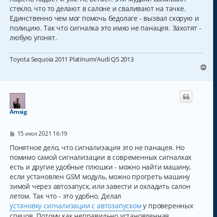
стекло, что то делают в салоне и сваливают на тачке.
Единственно чем мог помочь бедолаге - вызвал скорую и
полицию. Так что сигналка это имхо не панацея. Захотят -
любую угонят.
Toyota Sequoia 2011 Platinum/Audi Q5 2013
В
е
р
н
у
т
Amsig
ь
с
С
я
15 июл 2021 16:19
о
к
о
Понятное дело, что сигнализация это не панацея. Но
н
б
помимо самой сигнализации в современных сигналках
а
щ
ч
есть и другие удобные плюшки - можно найти машину,
е
н
а
если установлен GSM модуль, можно прогреть машину
и
л
зимой через автозапуск, или завести и охладить салон
е
у
летом. Так что - это удобно. Делал
установку сигнализации с автозапуском
у проверенных
спецов. Потому как неправильно установленная