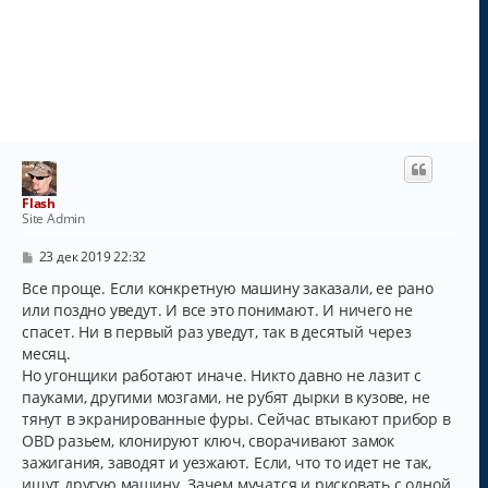
Flash
Site Admin
С
23 дек 2019 22:32
о
о
Все проще. Если конкретную машину заказали, ее рано
б
или поздно уведут. И все это понимают. И ничего не
щ
спасет. Ни в первый раз уведут, так в десятый через
е
н
месяц.
и
Но угонщики работают иначе. Никто давно не лазит с
е
пауками, другими мозгами, не рубят дырки в кузове, не
тянут в экранированные фуры. Сейчас втыкают прибор в
ОBD разьем, клонируют ключ, сворачивают замок
зажигания, заводят и уезжают. Если, что то идет не так,
ищут другую машину. Зачем мучатся и рисковать с одной,