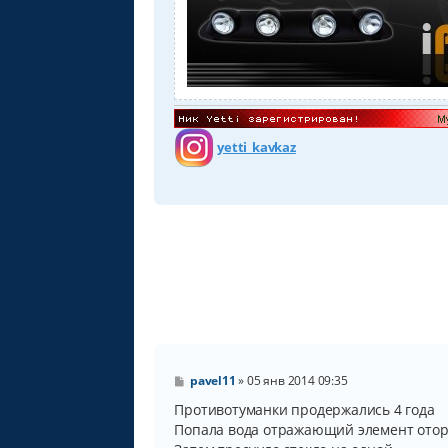
yetti_kavkaz
С
pavel11
»
05 янв 2014 09:35
о
о
Противотуманки продержались 4 года
б
Попала вода отражающий элемент отор
щ