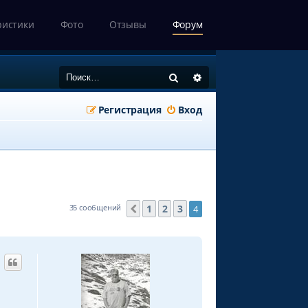
ристики
Фото
Отзывы
Форум
Поиск
Расширенный поиск
Регистрация
Вход
1
2
3
35 сообщений
4
Пред.