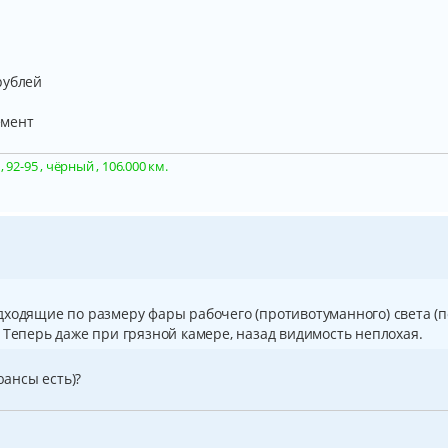
рублей
емент
92-95 , чёрный , 106.000 км.
ходящие по размеру фары рабочего (противотуманного) света (п
 Теперь даже при грязной камере, назад видимость неплохая.
юансы есть)?