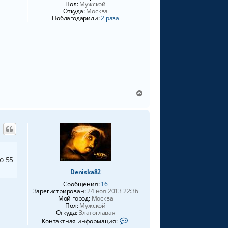
Пол:
Мужской
Откуда:
Москва
Поблагодарили:
2 раза
В
е
р
н
у
т
ь
с
о 55
я
к
Deniska82
н
Сообщения:
16
а
Зарегистрирован:
24 ноя 2013 22:36
ч
Мой город:
Москва
Пол:
Мужской
а
Откуда:
Златоглавая
л
К
Контактная информация:
у
о