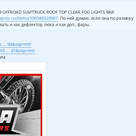
4x4 OFFROAD SUV/TRUCK ROOF TOP CLEAR FOG LIGHTS BAR
hopozz.ru/items/390546020987
. По ней думаю, если она по размеру
ать и как дефлектор люка и как доп., фары.
 ... 9d&vxp=mtr
NS ... d1&vxp=mtr
шла