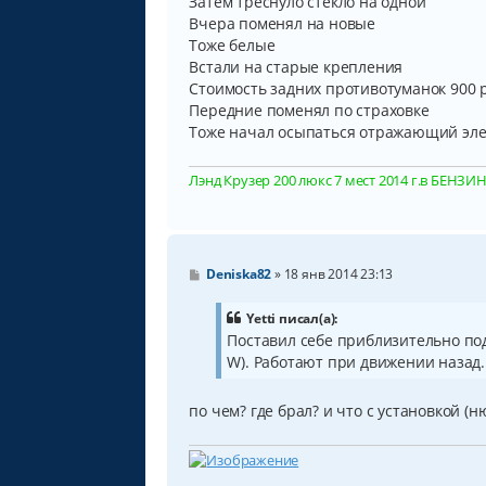
Затем треснуло стекло на одной
е
н
Вчера поменял на новые
и
Тоже белые
е
Встали на старые крепления
Стоимость задних противотуманок 900 
Передние поменял по страховке
Тоже начал осыпаться отражающий эл
Лэнд Крузер 200 люкс 7 мест 2014 г.в БЕНЗИН, 
С
Deniska82
»
18 янв 2014 23:13
о
о
б
Yetti писал(а):
щ
Поставил себе приблизительно под
е
W). Работают при движении назад.
н
и
е
по чем? где брал? и что с установкой (н