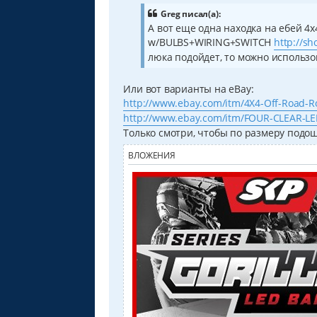
е
Greg писал(а):
н
А вот еще одна находка на ебей 
и
е
w/BULBS+WIRING+SWITCH
http://s
люка подойдет, то можно использов
Или вот варианты на eBay:
http://www.ebay.com/itm/4X4-Off-Road-Ro
http://www.ebay.com/itm/FOUR-CLEAR-LE
Только смотри, чтобы по размеру подо
ВЛОЖЕНИЯ