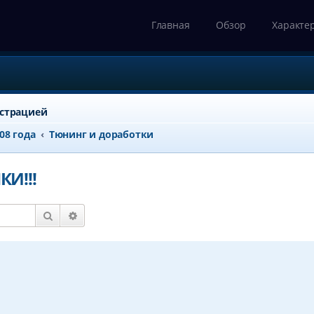
Главная
Обзор
Характе
истрацией
008 года
Тюнинг и доработки
И!!!
Поиск
Расширенный поиск