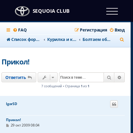
SEQUOIA CLUB
FAQ
Регистрация
Вход
П
Список форумов
Курилка и клубные дела
Болтаем обо всем
о
и
Прикол!
с
к
Поиск
Расш
Ответить
7 сообщений • Страница
1
из
1
IgorSD
Прикол!
С
29 окт 2009 08:04
о