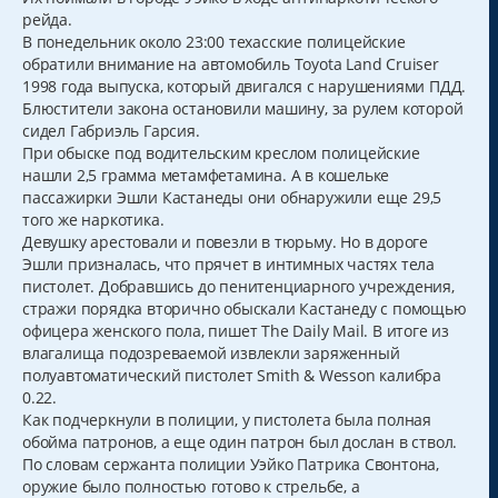
рейда.
В понедельник около 23:00 техасские полицейские
обратили внимание на автомобиль Toyota Land Cruiser
1998 года выпуска, который двигался с нарушениями ПДД.
Блюстители закона остановили машину, за рулем которой
сидел Габриэль Гарсия.
При обыске под водительским креслом полицейские
нашли 2,5 грамма метамфетамина. А в кошельке
пассажирки Эшли Кастанеды они обнаружили еще 29,5
того же наркотика.
Девушку арестовали и повезли в тюрьму. Но в дороге
Эшли призналась, что прячет в интимных частях тела
пистолет. Добравшись до пенитенциарного учреждения,
стражи порядка вторично обыскали Кастанеду с помощью
офицера женского пола, пишет The Daily Mail. В итоге из
влагалища подозреваемой извлекли заряженный
полуавтоматический пистолет Smith & Wesson калибра
0.22.
Как подчеркнули в полиции, у пистолета была полная
обойма патронов, а еще один патрон был дослан в ствол.
По словам сержанта полиции Уэйко Патрика Свонтона,
оружие было полностью готово к стрельбе, а