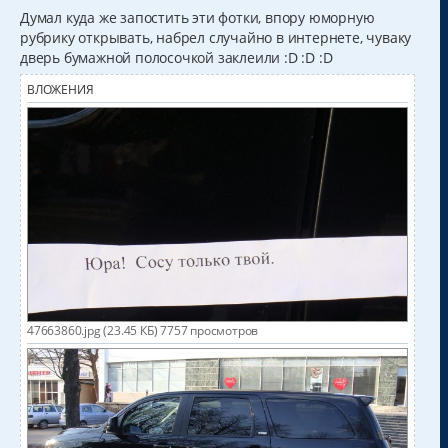
о
б
Думал куда же запостить эти фотки, впору юморную
щ
рубрику открывать, набрел случайно в интернете, чуваку
е
н
дверь бумажной полосочкой заклеили :D :D :D
и
е
ВЛОЖЕНИЯ
47663860.jpg (23.45 КБ) 7757 просмотров