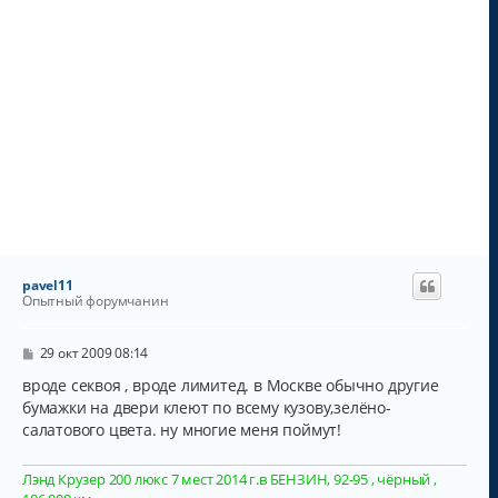
pavel11
Опытный форумчанин
С
29 окт 2009 08:14
о
о
вроде секвоя , вроде лимитед. в Москве обычно другие
б
бумажки на двери клеют по всему кузову,зелёно-
щ
салатового цвета. ну многие меня поймут!
е
н
и
е
Лэнд Крузер 200 люкс 7 мест 2014 г.в БЕНЗИН, 92-95 , чёрный ,