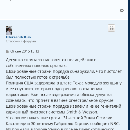
б
а
щ
ч
е
В
а
н
е
и
л
р
е
у
н
у
т
Oleksandr Kiev
ь
Старожил форума
с
я
С
09 сен 2015 13:13
к
о
о
Девушка спрятала пистолет от полицейских в
н
б
а
собственных половых органах.
щ
ч
Шокированные стражи порядка обнаружили, что пистолет
е
а
н
был полностью готов к стрельбе
и
л
Полиция США задержала в штате Техас молодую женщину
е
у
и ее спутника, которых подозревают в хранении
наркотиков. Уже после задержания и обыска девушка
созналась, что прячет в вагине огнестрельное оружие.
Шокированные стражи порядка извлекли из ее гениталий
карманный пистолет системы Smith & Wesson.
Уголовное наказание грозит 31-летней Эшли Сесилии
Кастанеде и 30-летнему Габриэлю Гарсии, сообщает NBC.
Их поймали в городе Уэйко в ходе антинаркотического