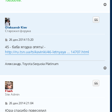
106.000 км.
В
е
р
н
у
т
Oleksandr Kiev
ь
Старожил форума
с
я
С
26 дек 2014 15:20
к
о
о
45 - баба ягодка опять! -
н
б
а
http://ru.tsn.ua/tsikavinki/46-letnyaya ... 14707.html
щ
ч
е
а
н
Александр, Toyota Sequoia Platinum
и
л
е
В
у
е
р
н
у
т
Flash
ь
Site Admin
с
я
С
26 дек 2014 21:04
к
о
о
Юра спасибо повеселил
н