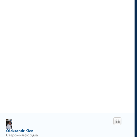
н
а
ч
а
л
у
Oleksandr Kiev
Старожил форума