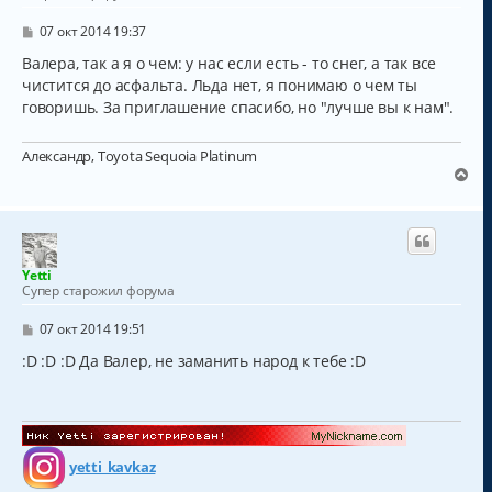
С
07 окт 2014 19:37
о
о
Валера, так а я о чем: у нас если есть - то снег, а так все
б
чистится до асфальта. Льда нет, я понимаю о чем ты
щ
говоришь. За приглашение спасибо, но "лучше вы к нам".
е
н
и
е
Александр, Toyota Sequoia Platinum
В
е
р
н
у
т
Yetti
ь
Супер старожил форума
с
я
С
07 окт 2014 19:51
к
о
о
:D :D :D Да Валер, не заманить народ к тебе :D
н
б
а
щ
ч
е
а
н
и
л
е
у
yetti_kavkaz