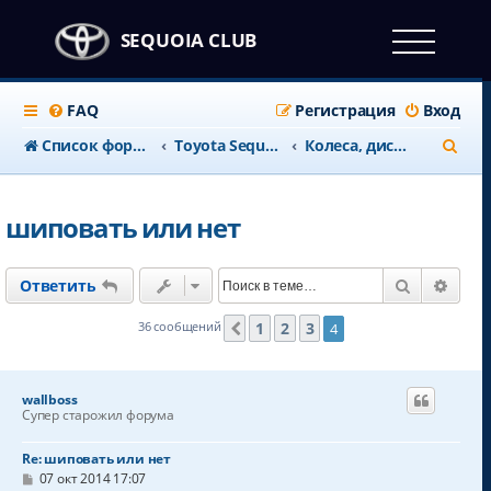
SEQUOIA CLUB
FAQ
Регистрация
Вход
П
Список форумов
Тоyota Sequoia c 2008 года
Колеса, диски, ТОРМОЗА
о
и
шиповать или нет
с
к
Поиск
Расш
Ответить
1
2
3
36 сообщений
4
Пред.
wallboss
Супер старожил форума
Re: шиповать или нет
С
07 окт 2014 17:07