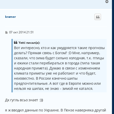
В
е
р
н
kramer
у
т
ь
с
С
07 окт 2014 21:51
о
я
о
к
б
Yetti писал(а):
н
щ
Вот интересно, кто и как умудряется такие прогнозы
а
е
делать? Прямая связь с Богом? :D Мне, например,
н
ч
и
а
сказали, что зима будет сильно холодная, т.к. птицы
е
л
и ежики стали перебираться в города (типа такая
у
народная примета). Думаю в связи с изменением
климата приметы уже не работают и что будет,
неизвестно. В России конечно шипы
предпочтительные. А вот где в Европе можно или
нельзя на шипах, не знаю - зимой не катался.
Дк гугль всьо знает :)))
я ж вводил данные по Украине. В Пензе наверняка другой