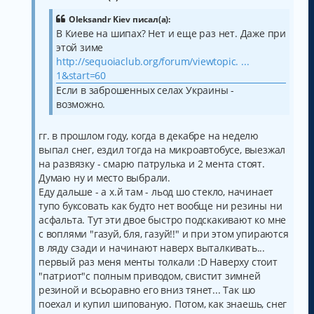
а
щ
ч
е
Oleksandr Kiev писал(а):
а
н
В Киеве на шипах? Нет и еще раз нет. Даже при
и
л
е
этой зиме
у
http://sequoiaclub.org/forum/viewtopic. ...
1&start=60
Если в заброшенных селах Украины -
возможно.
гг. в прошлом году, когда в декабре на неделю
выпал снег, ездил тогда на микроавтобусе, выезжал
на развязку - смарю патрулька и 2 мента стоят.
Думаю ну и место выбрали.
Еду дальше - а х.й там - льод шо стекло, начинает
тупо буксовать как будто нет вообще ни резины ни
асфальта. Тут эти двое быстро подскакивают ко мне
с воплями "газуй, бля, газуй!!" и при этом упираются
в ляду сзади и начинают наверх выталкивать...
первый раз меня менты толкали :D Наверху стоит
"патриот"с полным приводом, свистит зимней
резиной и всьоравно его вниз тянет... Так шо
поехал и купил шипованую. Потом, как знаешь, снег