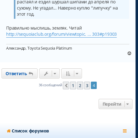
растаял и ездил шуршал шипами до апреля по
сухому. Не угадал... Наверно куплю "липучку" на
этот год.
Правильно мыслишь, земляк. Читай
http://sequoiaclub.org/forum/viewtopic. ... 303#p19303
Александр, Toyota Sequoia Platinum
В
е
р
н
Ответить
у
т
ь
1
2
3
36 сообщений
4
Пред.
с
я
к
Перейти
н
а
ч
а
л
Список форумов
у