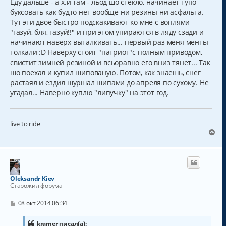
Еду дальше - а х.й там - льод шо стекло, начинает тупо
буксовать как будто нет вообще ни резины ни асфальта.
Тут эти двое быстро подскакивают ко мне с воплями
"газуй, бля, газуй!!" и при этом упираются в ляду сзади и
начинают наверх выталкивать... первый раз меня менты
толкали :D Наверху стоит "патриот"с полным приводом,
свистит зимней резиной и всьоравно его вниз тянет... Так
шо поехал и купил шипованую. Потом, как знаешь, снег
растаял и ездил шуршал шипами до апреля по сухому. Не
угадал... Наверно куплю "липучку" на этот год.
_________________
live to ride
В
е
р
н
у
т
Oleksandr Kiev
ь
Старожил форума
с
я
С
08 окт 2014 06:34
к
о
о
н
б
kramer писал(а):