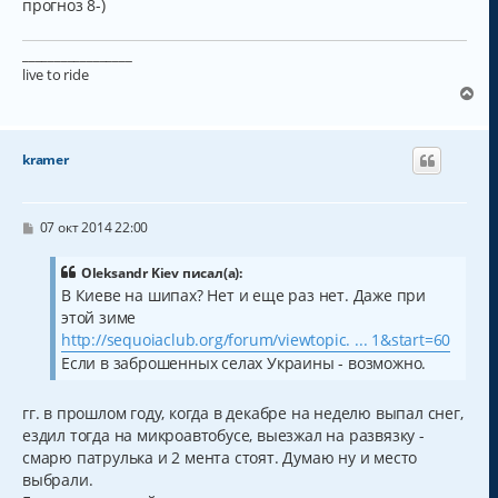
прогноз 8-)
_________________
live to ride
В
е
р
н
kramer
у
т
ь
с
С
07 окт 2014 22:00
о
я
о
к
б
Oleksandr Kiev писал(а):
н
щ
В Киеве на шипах? Нет и еще раз нет. Даже при
а
е
этой зиме
н
ч
и
а
http://sequoiaclub.org/forum/viewtopic. ... 1&start=60
е
л
Если в заброшенных селах Украины - возможно.
у
гг. в прошлом году, когда в декабре на неделю выпал снег,
ездил тогда на микроавтобусе, выезжал на развязку -
смарю патрулька и 2 мента стоят. Думаю ну и место
выбрали.