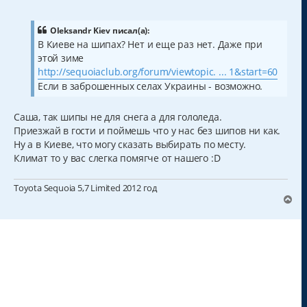
о
о
б
щ
Oleksandr Kiev писал(а):
е
В Киеве на шипах? Нет и еще раз нет. Даже при
н
этой зиме
и
е
http://sequoiaclub.org/forum/viewtopic. ... 1&start=60
Если в заброшенных селах Украины - возможно.
Саша, так шипы не для снега а для гололеда.
Приезжай в гости и поймешь что у нас без шипов ни как.
Ну а в Киеве, что могу сказать выбирать по месту.
Климат то у вас слегка помягче от нашего :D
Toyota Sequoia 5,7 Limited 2012 год
В
е
р
н
у
т
ь
с
я
к