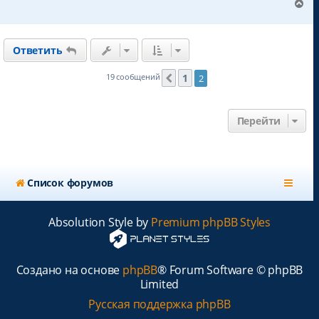
В
е
р
н
Ответить
у
т
ь
1
19 сообщений
2
Пред.
с
я
к
Перейти
н
а
ч
а
л
Список форумов
у
Absolution Style by
Premium phpBB Styles
Создано на основе
phpBB
® Forum Software © phpBB
Limited
Русская поддержка phpBB