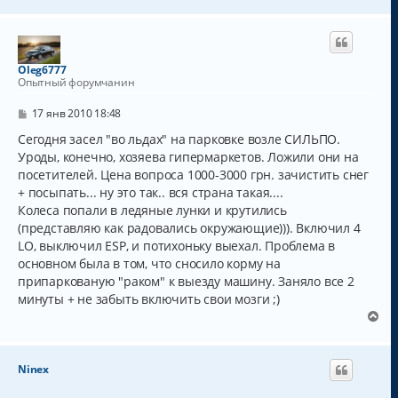
е
р
н
у
т
Oleg6777
ь
Опытный форумчанин
с
я
С
17 янв 2010 18:48
к
о
о
Сегодня засел "во льдах" на парковке возле СИЛЬПО.
н
б
а
Уроды, конечно, хозяева гипермаркетов. Ложили они на
щ
ч
посетителей. Цена вопроса 1000-3000 грн. зачистить снег
е
а
н
+ посыпать... ну это так.. вся страна такая....
и
л
Колеса попали в ледяные лунки и крутились
е
у
(представляю как радовались окружающие))). Включил 4
LO, выключил ESP, и потихоньку выехал. Проблема в
основном была в том, что сносило корму на
припаркованую "раком" к выезду машину. Заняло все 2
минуты + не забыть включить свои мозги ;)
В
е
р
н
Ninex
у
т