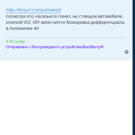
о
о
б
http://tinyurl.com/yamweqd
щ
посмотри это, наскоько я понял, на стоящем автомобиле,
е
н
кнопкой VSC OFF включается блокировка дифференциала.
и
в положении 4Н
е
А-95 супер
Отправлено с беспроводного устройства BlackBerry®
В
е
р
н
у
т
ь
с
я
к
н
а
ч
а
л
у