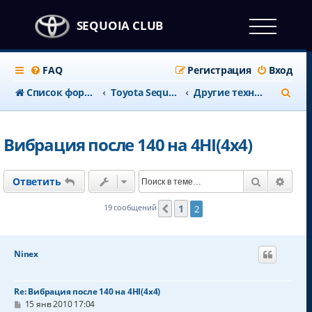
SEQUOIA CLUB
FAQ
Регистрация
Вход
П
Список форумов
Тоyota Sequoia c 2008 года
Другие технические вопросы
о
и
Вибрация после 140 на 4HI(4x4)
с
к
Поиск
Расш
Ответить
1
19 сообщений
2
Пред.
Ninex
Re: Вибрация после 140 на 4HI(4x4)
С
15 янв 2010 17:04