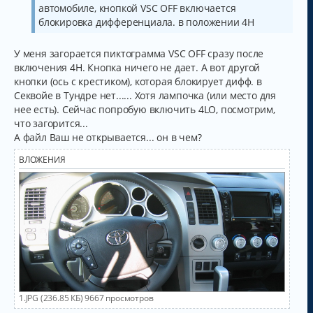
и
автомобиле, кнопкой VSC OFF включается
е
блокировка дифференциала. в положении 4Н
У меня загорается пиктограмма VSC OFF сразу после
включения 4H. Кнопка ничего не дает. А вот другой
кнопки (ось с крестиком), которая блокирует дифф. в
Секвойе в Тундре нет...... Хотя лампочка (или место для
нее есть). Сейчас попробую включить 4LO, посмотрим,
что загорится...
А файл Ваш не открывается... он в чем?
ВЛОЖЕНИЯ
1.JPG (236.85 КБ) 9667 просмотров