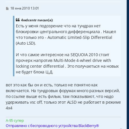
ь
с
С
18 янв 2010 13:01
о
я
о
к
б
4wdcentr писал(а):
н
щ
Есть у меня подозрение что на тундрах нет
а
е
блокировки центрального дифференциала . Нашел
н
ч
и
а
что только это - Automatic Limited-Slip Differential
е
л
(Auto LSD).
у
И что самое интересное на SEQUOIA 2010 стоит
прочерк напротив Multi-Mode 4-wheel drive with
locking center differential . Это получаеться на новых
не будет блока Ц.Д.
вот это как бы он и есть, только не понятно как
включается. На тундровых форумах много разных версий,
по ссылке выше есть фильм, там показывают, что надо
удерживать vsc off, только этот ALSD не работает в режиме
4х4
А-95 супер
Отправлено с беспроводного устройства BlackBerry®