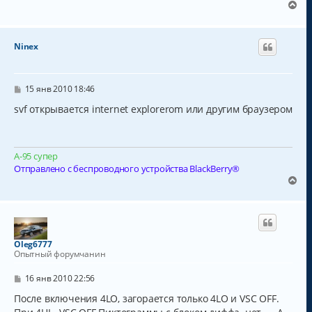
В
е
р
н
Ninex
у
т
ь
с
С
15 янв 2010 18:46
о
я
о
svf открывается internet explorerom или другим браузером
к
б
н
щ
а
е
н
ч
А-95 супер
и
а
е
Отправлено с беспроводного устройства BlackBerry®
л
В
у
е
р
н
у
т
Oleg6777
ь
Опытный форумчанин
с
я
С
16 янв 2010 22:56
к
о
о
После включения 4LO, загорается только 4LO и VSC OFF.
н
б
а