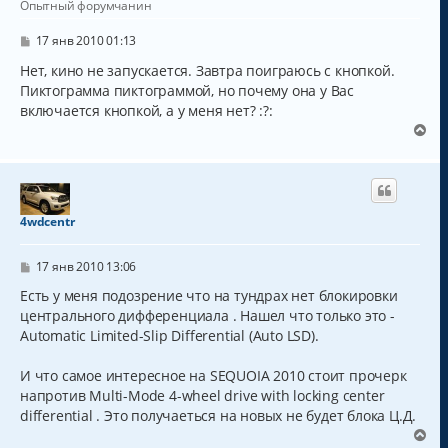
ь
Опытный форумчанин
с
я
С
17 янв 2010 01:13
к
о
о
Нет, кино не запускается. Завтра поиграюсь с кнопкой.
н
б
а
Пиктограмма пиктограммой, но почему она у Вас
щ
ч
включается кнопкой, а у меня нет? :?:
е
а
н
В
и
л
е
е
у
р
н
у
т
4wdcentr
ь
с
С
я
17 янв 2010 13:06
о
к
о
Есть у меня подозрение что на тундрах нет блокировки
н
б
центрального дифференциала . Нашел что только это -
а
щ
ч
Automatic Limited-Slip Differential (Auto LSD).
е
н
а
и
л
И что самое интересное на SEQUOIA 2010 стоит прочерк
е
у
напротив Multi-Mode 4-wheel drive with locking center
differential . Это получаеться на новых не будет блока Ц.Д.
В