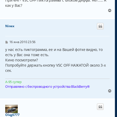
При 4HI - VSC OFF Пиктограммы с блоком диффа. нет..... А
щ
ч
как у Вас?
е
а
н
В
и
л
е
е
у
р
н
Ninex
у
т
ь
с
С
16 янв 2010 23:56
о
я
о
у нас есть пиктограмма, ее и на Вашей фотке видно, то
к
б
есть у Вас она тоже есть.
н
щ
а
Кино посмотрели?
е
н
ч
Попробуйте держать кнопку VSC OFF НАЖАТОЙ около 3-х
и
а
сек.
е
л
у
А-95 супер
Отправлено с беспроводного устройства BlackBerry®
В
е
р
н
у
т
Oleg6777