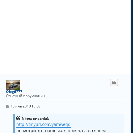
Oleg6777
Опытный форумчанин
С
15 янв 2010 18:38
о
о
б
Ninex писал(а):
щ
http://tinyurl.com/yamweqd
е
посмотри это, наскоько я понял, на стоящем
н