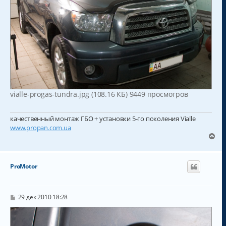
vialle-progas-tundra.jpg (108.16 КБ) 9449 просмотров
качественный монтаж ГБО + установки 5-го поколения Vialle
www.propan.com.ua
В
е
р
н
ProMotor
у
т
ь
с
С
29 дек 2010 18:28
о
я
о
к
б
н
щ