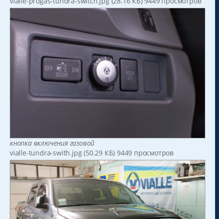
vialle-progas-tundra-switch.jpg (28.16 КБ) 9449 просмотров
кнопка включения газовой
vialle-tundra-swith.jpg (50.29 КБ) 9449 просмотров