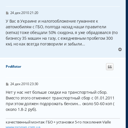
т
ь
с
С
24 дек 2010 21:20
о
я
о
У Вас в Украине и налогообложение гуманнее к
к
б
автомобилям с ГБО, полгода назад наши правители
н
щ
а
(кепка) тоже обещали 50% скидона, я уже обрадовался (по
е
н
ч
бизнесу 35 машин на газу, с ежедневным пробегом 300
и
а
км), но как всегда поговорили и забыли...
е
л
В
у
е
р
н
ProMotor
у
т
ь
с
С
24 дек 2010 23:30
о
я
о
Нет у нас нет больше скидки на транспортный сбор.
к
б
Вместо этого отменяют транспортный сбор с 01.01.2011
н
щ
а
при этом должен подорожать бензин... около 50-60 коп (
е
н
ч
около 1.8-2 руб).
и
а
е
л
качественный монтаж ГБО + установки 5-го поколения Vialle
у
www.propan.com.ua