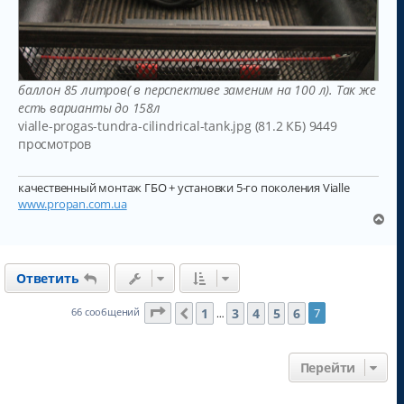
баллон 85 литров( в перспективе заменим на 100 л). Так же
есть варианты до 158л
vialle-progas-tundra-cilindrical-tank.jpg (81.2 КБ) 9449
просмотров
качественный монтаж ГБО + установки 5-го поколения Vialle
www.propan.com.ua
В
е
р
н
Ответить
у
т
ь
Страница
7
из
7
1
3
4
5
6
66 сообщений
7
Пред.
…
с
я
к
Перейти
н
а
ч