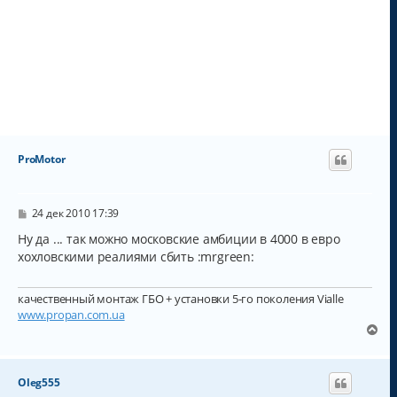
ProMotor
С
24 дек 2010 17:39
о
о
Ну да ... так можно московские амбиции в 4000 в евро
б
хохловскими реалиями сбить :mrgreen:
щ
е
н
качественный монтаж ГБО + установки 5-го поколения Vialle
и
е
www.propan.com.ua
В
е
р
н
Oleg555
у