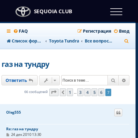
SEQUOIA CLUB
FAQ
Регистрация
Вход
П
Список форумов
Toyota Tundra
Все вопросы по Toyota Tundra
о
и
газ на тундру
с
к
Поиск
Расш
Ответить
Страница
7
из
7
1
3
4
5
6
66 сообщений
7
Пред.
…
Oleg555
Re: газ на тундру
С
24 дек 2010 13:30