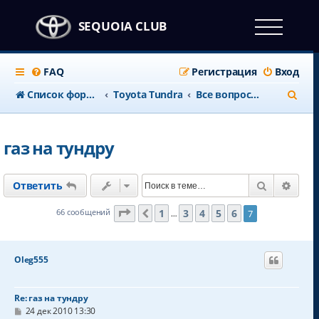
SEQUOIA CLUB
FAQ
Регистрация
Вход
П
Список форумов
Toyota Tundra
Все вопросы по Toyota Tundra
о
и
газ на тундру
с
к
Поиск
Расш
Ответить
Страница
7
из
7
1
3
4
5
6
66 сообщений
7
Пред.
…
Oleg555
Re: газ на тундру
С
24 дек 2010 13:30