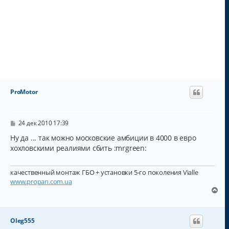
ProMotor
С
24 дек 2010 17:39
о
о
Ну да ... так можно московские амбиции в 4000 в евро
б
хохловскими реалиями сбить :mrgreen:
щ
е
н
качественный монтаж ГБО + установки 5-го поколения Vialle
и
е
www.propan.com.ua
В
е
р
н
Oleg555
у