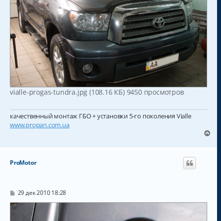
vialle-progas-tundra.jpg (108.16 КБ) 9450 просмотров
качественный монтаж ГБО + установки 5-го поколения Vialle
www.propan.com.ua
В
е
р
н
ProMotor
у
т
ь
с
С
29 дек 2010 18:28
о
я
о
к
б
н
щ