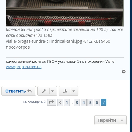
баллон 85 литров( в перспективе заменим на 100 л). Так же
есть варианты до 158л
vialle-progas-tundra-cilindrical-tank.jpg (81.2 КБ) 9450
просмотров
качественный монтаж ГБО + установки 5-го поколения Vialle
www.propan.com.ua
В
е
р
н
Ответить
у
т
ь
Страница
7
из
7
1
3
4
5
6
66 сообщений
7
Пред.
…
с
я
к
Перейти
н
а
ч