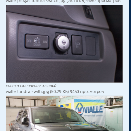
vialle-progas-tundra-switch.jpg (28.16 КБ) 9450 просмотров
кнопка включения газовой
vialle-tundra-swith.jpg (50.29 КБ) 9450 просмотров