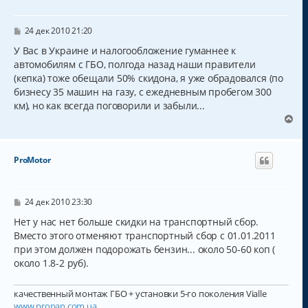
т
ь
с
С
24 дек 2010 21:20
о
я
о
У Вас в Украине и налогообложение гуманнее к
к
б
автомобилям с ГБО, полгода назад наши правители
н
щ
а
(кепка) тоже обещали 50% скидона, я уже обрадовался (по
е
н
ч
бизнесу 35 машин на газу, с ежедневным пробегом 300
и
а
км), но как всегда поговорили и забыли...
е
л
В
у
е
р
н
ProMotor
у
т
ь
с
С
24 дек 2010 23:30
о
я
о
Нет у нас нет больше скидки на транспортный сбор.
к
б
Вместо этого отменяют транспортный сбор с 01.01.2011
н
щ
а
при этом должен подорожать бензин... около 50-60 коп (
е
н
ч
около 1.8-2 руб).
и
а
е
л
качественный монтаж ГБО + установки 5-го поколения Vialle
у
www.propan.com.ua