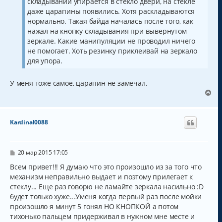
складывании упирается в стекло двери, на стекле
н
ч
и
а
даже царапины появились. Хотя раскладываются
е
л
нормально. Такая байда началась после того, как
у
нажал на кнопку складывания при вывернутом
зеркале. Какие манипуляции не проводил ничего
не помогает. Хоть резинку приклеивай на зеркало
для упора.
У меня тоже самое, царапин не замечал.
В
е
р
н
Kardinal0088
у
т
ь
с
С
20 мар 2015 17:05
о
я
о
Всем привет!!! Я думаю что это произошло из за того что
к
б
механизм неправильно выдает и поэтому прилегает к
н
щ
а
стеклу... Еще раз говорю не ламайте зеркала насильно :D
е
н
ч
будет только хуже...Уменя когда первый раз после мойки
и
а
произошло я минут 5 гонял НО КНОПКОЙ а потом
е
л
тихонько пальцем придерживал в нужном мне месте и
у