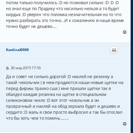
потом только получилось :D но психовал сильно :D :D :D
но знал еще по Прадику что насильно нельзя а то будет
кирдык :D уверен что поломка незначительная но то что
нужно разбирать это точно...И к сожалению в наше время
точно будет не дешево....
В
е
р
н
Kardinal0088
у
т
ь
с
С
20 мар 2015 17:10
о
я
о
Да и совет не сильно дорогой :D наклей не резинку а
к
б
такой чехольчик ( в нем продаются наши новые щетки на
н
щ
а
перед фирмы траико сша ) мне пришли щетки так я
е
н
ч
обалдел каждая резинка на щетке в специальном
и
а
силиконовом чехле :D вот этот чехольчик а он
е
л
прозрачный и наклей на обод зеркала будет и дешево и
у
сердито :D жаль я свои просто выбросил а так бы отослал
что бы хоть чем то помочь........
В
е