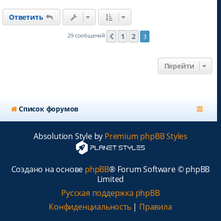
р
н
Ответить
у
т
ь
1
2
29 сообщений
3
Пред.
с
я
к
Перейти
н
а
ч
а
л
Список форумов
у
Absolution Style by
Premium phpBB Styles
Создано на основе
phpBB
® Forum Software © phpBB
Limited
Русская поддержка phpBB
Конфиденциальность
|
Правила