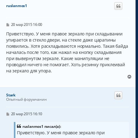
н
ruslanmos1
у
т
ь
с
С
20 мар 2015 16:00
о
я
о
Приветствую. У меня правое зеркало при складывании
к
б
упирается в стекло двери, на стекле даже царапины
н
щ
а
появились. Хотя раскладываются нормально. Такая байда
е
н
ч
началась после того, как нажал на кнопку складывания
и
а
при вывернутом зеркале. Какие манипуляции не
е
л
проводил ничего не помогает. Хоть резинку приклеивай
у
на зеркало для упора.
В
е
р
н
Stark
у
Опытный форумчанин
т
ь
с
С
20 мар 2015 16:10
о
я
о
к
б
ruslanmos1 писал(а):
н
щ
Приветствую. У меня правое зеркало при
а
е