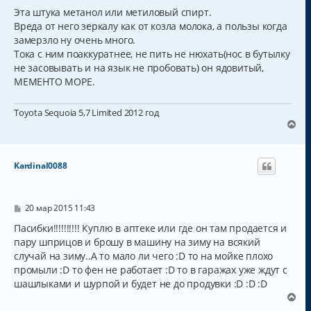
о
я
о
Эта штука метанол или метиловый спирт.
к
б
Вреда от него зеркалу как от козла молока, а пользы когда
н
щ
а
замерзло ну очень много.
е
н
ч
Тока с ним поаккуратнее, не пить не нюхать(нос в бутылку
и
а
не засовывать и на язык не пробовать) он ядовитый,
е
л
МЕМЕНТО МОРЕ.
у
Toyota Sequoia 5,7 Limited 2012 год
В
е
р
н
Kardinal0088
у
т
ь
с
С
20 мар 2015 11:43
о
я
о
Пасибки!!!!!!!!!! Куплю в аптеке или где он там продается и
к
б
пару шприцов и брошу в машину на зиму на всякий
н
щ
а
случай на зиму..А то мало ли чего :D то на мойке плохо
е
н
ч
промыли :D то фен не работает :D то в гаражах уже ждут с
и
а
шашлыками и шурпой и будет не до продувки :D :D :D
е
л
В
у
е