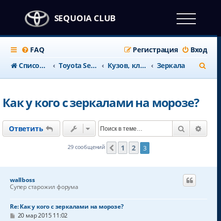
SEQUOIA CLUB
FAQ
Регистрация
Вход
П
Список форумов
Тоyota Sequoia c 2008 года
Кузов, климат и салон
Зеркала
о
и
Как у кого с зеркалами на морозе?
с
к
Поиск
Расш
Ответить
1
2
29 сообщений
3
Пред.
wallboss
Супер старожил форума
Re: Как у кого с зеркалами на морозе?
С
20 мар 2015 11:02