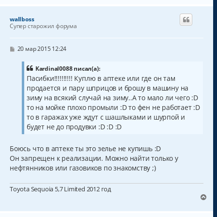
р
н
wallboss
у
Супер старожил форума
т
ь
с
С
20 мар 2015 12:24
о
я
о
к
б
Kardinal0088 писал(а):
н
щ
Пасибки!!!!!!!!!! Куплю в аптеке или где он там
а
е
продается и пару шприцов и брошу в машину на
н
ч
и
а
зиму на всякий случай на зиму..А то мало ли чего :D
е
л
то на мойке плохо промыли :D то фен не работает :D
у
то в гаражах уже ждут с шашлыками и шурпой и
будет не до продувки :D :D :D
Боюсь что в аптеке ты это зелье не купишь :D
Он запрещен к реализации. Можно найти только у
нефтянников или газовиков по знакомству ;)
Toyota Sequoia 5,7 Limited 2012 год
В
е
р