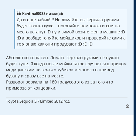
о
о
б
щ
Kardinal0088 писал(а):
е
Да и еще забыл!!!! Не ломайте вы зеркала руками
н
будет только хуже... погоняйте немножко и они на
и
е
место встанут :D ну и зимой возите фен в машине :D
:D а вообще гоняйте мойщиков и проверяйте сами а
то я знаю как они продувают :D :D :D
Абсолютно согласен. Ломать зеркало руками не нужно
будет хуже. Я когда после мойки такое случается шприцом
медицинским несколько кубиков метанола в привод
бузану и сразу все на месте.
Разворот зеркала на 180 градусов это из за того что
примерзают концевики.
Toyota Sequoia 5,7 Limited 2012 год
В
е
р
н
у
т