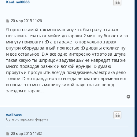
Kardinal0088
С
20 мар 2015 11:26
о
о
Я просто зимой так мою машину что бы сразу в гараж
б
поставить..ехать от мойки до гаража 2 мин..ну бывает и за
щ
минуту прихватит :D а в гараже то нормально..гараж
е
н
внутри оборудыванный полностью :D диваны столики ну
и
и все остальное :D А все одно интересно что это за штука
е
такая какую ты шприцом задуваешь? не навредит там же
много проводов разных и всякой ерунды :D думаю
продуть и просушить всегда понадежнее..электрика дело
тонкое :D но правда но это всегда не хватает времени вот
и понял что мыть машину зимой надо только перед
заездом в гараж....
В
е
р
н
wallboss
у
Супер старожил форума
т
ь
с
С
20 мар 2015 11:32