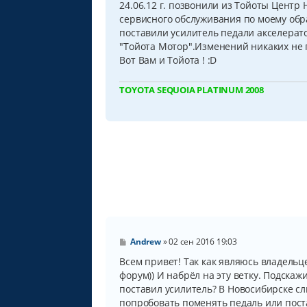
24.06.12 г. позвонили из Тойоты Центр 
е
н
сервисного обслуживания по моему обра
и
поставили усилитель педали акселерато
е
"Тойота Мотор".Изменений никаких не 
Вот Вам и Тойота ! :D
TOYOTA SEQUOIA PLATINUM 2008
С
Andrew
»
02 сен 2016 19:03
о
о
Всем привет! Так как являюсь владель
б
форум)) И набрёл на эту ветку. Подска
щ
поставил усилитель? В Новосибирске сл
е
н
попробовать поменять педаль или пост