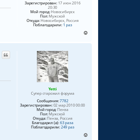
Зарегистрирован:
17 июн 2016
20:30
Мой город:
Новосибирск
Пол:
Мужской
Откуда:
Новосибирск, Россия
Поблагодарили:
1 раз
В
е
р
н
у
т
ь
с
я
к
н
Yetti
а
Супер старожил форума
ч
Сообщения:
7782
а
Зарегистрирован:
02 мар 2010 00:00
л
Мой город:
Пенза
у
Пол:
Мужской
Откуда:
Пенза, Россия
Благодарил (а):
63 раза
Поблагодарили:
249 раз
В