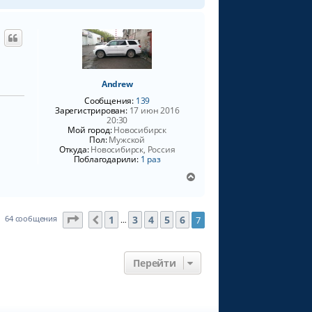
е
р
н
у
т
ь
с
я
Andrew
к
Сообщения:
139
н
Зарегистрирован:
17 июн 2016
а
20:30
Мой город:
Новосибирск
ч
Пол:
Мужской
а
Откуда:
Новосибирск, Россия
л
Поблагодарили:
1 раз
у
В
е
р
н
Страница
7
из
7
1
3
4
5
6
64 сообщения
7
Пред.
…
у
т
ь
с
Перейти
я
к
н
а