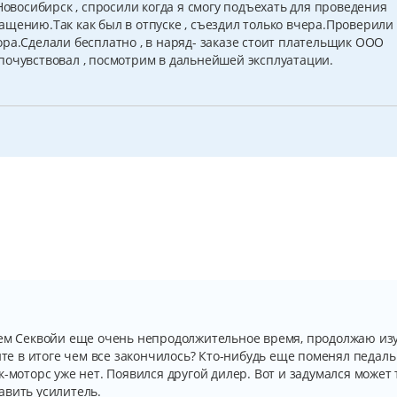
Новосибирск , спросили когда я смогу подъехать для проведения
щению.Так как был в отпуске , съездил только вчера.Проверили V
ра.Сделали бесплатно , в наряд- заказе стоит плательщик ООО
почувствовал , посмотрим в дальнейшей эксплуатации.
цем Секвойи еще очень непродолжительное время, продолжаю из
жите в итоге чем все закончилось? Кто-нибудь еще поменял педаль
к-моторс уже нет. Появился другой дилер. Вот и задумался может
авить усилитель.