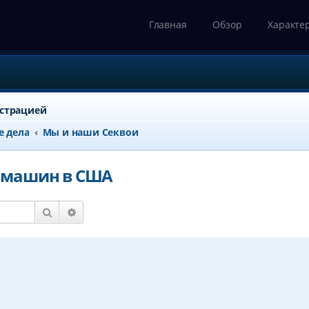
Главная
Обзор
Характе
истрацией
е дела
Мы и наши Секвои
а машин в США
Поиск
Расширенный поиск