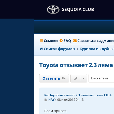
SEQUOIA CLUB
Ссылки
FAQ
Связаться с админ
Список форумов
Курилка и клубны
Toyota отзывает 2.3 лям
Ответить
Re: Toyota отзывает 2.3 ляма машин в США
С
HAY
»
08 июл 2012 04:13
о
о
б
Всем привет.
щ