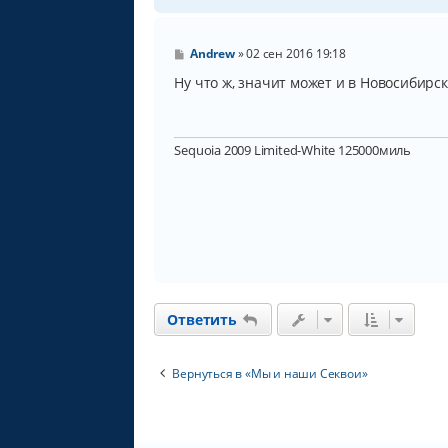
С
Andrew
»
02 сен 2016 19:18
о
о
Ну что ж, значит может и в Новосибирске
б
щ
е
н
Sequoia 2009 Limited-White 125000миль
и
е
Ответить
Вернуться в «Мы и наши Секвои»