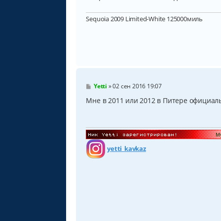
и
е
Sequoia 2009 Limited-White 125000миль
С
Yetti
»
02 сен 2016 19:07
о
о
Мне в 2011 или 2012 в Питере официал
б
щ
е
н
и
е
yetti_kavkaz