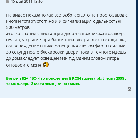
С
15 май 2011 13:10
о
о
б
На видео показано,как все работает.Это не просто завод с
щ
кнопки "старт/стоп",но и и сигнализация с дальностью
е
н
500 метров
и
,и открывание с дистанции двери багажника,автозавод с
е
пульта,закрытие при блокировке двери всех стекол,люка,
сопровождение в виде освещения светом фар в течение
30 секунд после блокировки двери(пока в темноте идешь
до дома,следует освещение)и т.д.Одним словом,Игорь
отговорите меня
Бензин 92+ ГБО 4-го поколения BRC(Италия), platinum 2008 ,
темно-серый металлик , 78.000 миль
В
е
р
н
у
т
ь
с
я
к