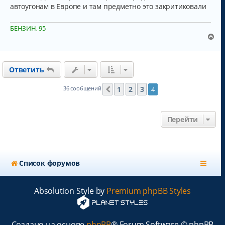
автоугонам в Европе и там предметно это закритиковали
БЕНЗИН, 95
В
е
р
н
Ответить
у
т
ь
1
2
3
36 сообщений
4
Пред.
с
я
к
Перейти
н
а
ч
а
л
Список форумов
у
Absolution Style by
Premium phpBB Styles
Создано на основе
phpBB
® Forum Software © phpBB