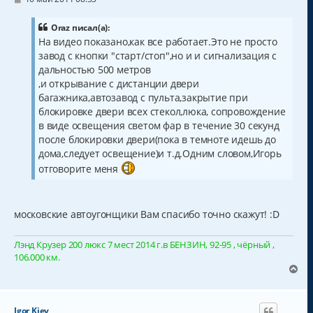
о
я
о
к
б
Oraz писал(а):
н
щ
На видео показано,как все работает.Это не просто
а
е
завод с кнопки "старт/стоп",но и и сигнализация с
н
ч
и
а
дальностью 500 метров
е
л
,и открывание с дистанции двери
у
багажника,автозавод с пульта,закрытие при
блокировке двери всех стекол,люка, сопровождение
в виде освещения светом фар в течение 30 секунд
после блокировки двери(пока в темноте идешь до
дома,следует освещение)и т.д.Одним словом,Игорь
отговорите меня
московские автоугонщики Вам спасибо точно скажут! :D
Лэнд Крузер 200 люкс 7 мест 2014 г.в БЕНЗИН, 92-95 , чёрный ,
106.000 км.
В
е
р
н
Igor Kiev