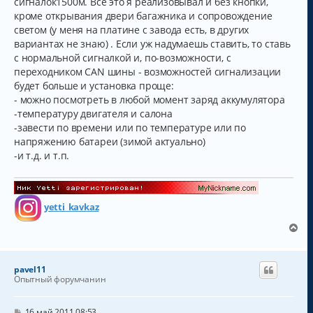
сигналок1500м. Все это я реализовывал и без кнопки,
кроме открывания двери багажника и сопровождение
светом (у меня на платине с завода есть, в других
вариантах не знаю) . Если уж надумаешь ставить, то ставь
с нормальной сигналкой и, по-возможности, с
переходником CAN шины - возможностей сигнализации
будет больше и установка проще:
- можно посмотреть в любой момент заряд аккумулятора
-температуру двигателя и салона
-завести по времени или по температуре или по
напряжению батареи (зимой актуально)
-и т.д. и т.п.
yetti_kavkaz
В
е
р
н
pavel11
у
Опытный форумчанин
т
ь
с
С
16 май 2011 08:53