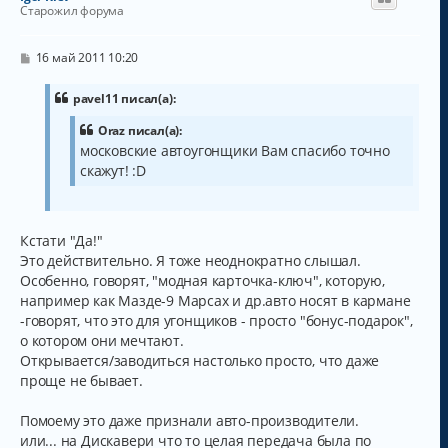
у
Старожил форума
т
ь
с
С
16 май 2011 10:20
о
я
о
к
б
pavel11 писал(а):
н
щ
а
е
Oraz писал(а):
н
ч
московские автоугонщики Вам спасибо точно
и
а
е
скажут! :D
л
у
Кстати "Да!"
Это действительно. Я тоже неоднократно слышал.
Особенно, говорят, "модная карточка-ключ", которую,
например как Мазде-9 Марсах и др.авто носят в кармане
-говорят, что это для угонщиков - просто "бонус-подарок",
о котором они мечтают.
Открывается/заводиться настолько просто, что даже
проще не бывает.
Помоему это даже признали авто-производители.
или... на Дискавери что то целая передача была по