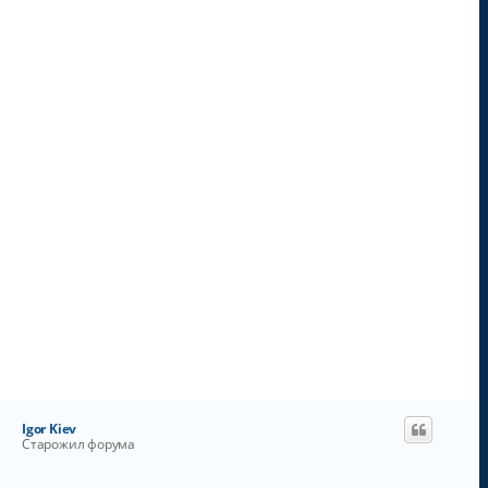
н
а
ч
а
л
у
Igor Kiev
Старожил форума