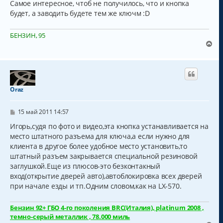
Самое интересное, чтоб не получилось, что и кнопка
будет, а заводить будете тем же ключм :D
БЕНЗИН, 95
В
е
р
н
у
т
Oraz
ь
с
С
я
15 май 2011 14:57
о
к
о
Игорь,судя по фото и видео,эта кнопка устанавливается на
н
б
место штатного разъема для ключа,а если нужно для
а
щ
ч
клиента в другое более удобное место установить,то
е
н
а
штатный разъем закрывается специальной резиновой
и
л
заглушкой.Еще из плюсов-это безконтакный
е
у
вход(открытие дверей авто),автоблокировка всех дверей
при начале езды и тп.Одним словом,как на LX-570.
Бензин 92+ ГБО 4-го поколения BRC(Италия), platinum 2008 ,
темно-серый металлик , 78.000 миль