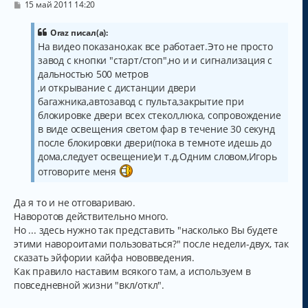
С
15 май 2011 14:20
о
о
б
Oraz писал(а):
щ
На видео показано,как все работает.Это не просто
е
завод с кнопки "старт/стоп",но и и сигнализация с
н
и
дальностью 500 метров
е
,и открывание с дистанции двери
багажника,автозавод с пульта,закрытие при
блокировке двери всех стекол,люка, сопровождение
в виде освещения светом фар в течение 30 секунд
после блокировки двери(пока в темноте идешь до
дома,следует освещение)и т.д.Одним словом,Игорь
отговорите меня
Да я то и не отговариваю.
Наворотов действительно много.
Но ... здесь нужно так представить "насколько Вы будете
этими навороитами пользоваться?" после недели-двух, так
сказать эйфории кайфа нововведения.
Как правило наставим всякого там, а используем в
повседневной жизни "вкл/откл".