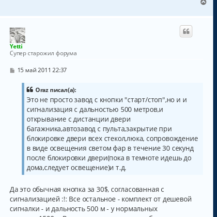
В
е
р
н
у
т
Yetti
ь
Супер старожил форума
с
я
С
15 май 2011 22:37
к
о
о
н
б
Oraz писал(а):
а
щ
Это не просто завод с кнопки "старт/стоп",но и и
ч
е
а
сигнализация с дальностью 500 метров,и
н
и
л
открывание с дистанции двери
е
у
багажника,автозавод с пульта,закрытие при
блокировке двери всех стекол,люка, сопровождение
в виде освещения светом фар в течение 30 секунд
после блокировки двери(пока в темноте идешь до
дома,следует освещение)и т.д.
Да это обычная кнопка за 30$, согласованная с
сигнализацией :!: Все остальное - комплект от дешевой
сигналки - и дальность 500 м - у нормальных