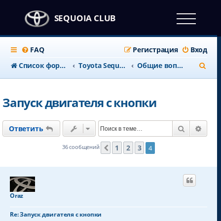
SEQUOIA CLUB
FAQ
Регистрация
Вход
П
Список форумов
Тоyota Sequoia c 2008 года
Общие вопросы
о
и
Запуск двигателя с кнопки
с
к
Поиск
Расш
Ответить
1
2
3
36 сообщений
4
Пред.
Oraz
Re: Запуск двигателя с кнопки