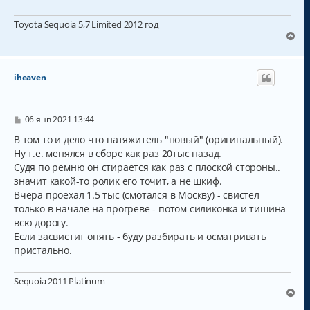
Toyota Sequoia 5,7 Limited 2012 год
В
е
р
н
iheaven
у
т
ь
с
С
06 янв 2021 13:44
о
я
о
В том то и дело что натяжитель "новый" (оригинальный).
к
б
Ну т.е. менялся в сборе как раз 20тыс назад.
н
щ
а
Судя по ремню он стирается как раз с плоской стороны..
е
н
ч
значит какой-то ролик его точит, а не шкиф.
и
а
Вчера проехал 1.5 тыс (смотался в Москву) - свистел
е
л
только в начале на прогреве - потом силиконка и тишина
у
всю дорогу.
Если засвистит опять - буду разбирать и осматривать
пристально.
Sequoia 2011 Platinum
В
е