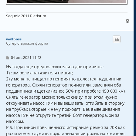
Sequoia 2011 Platinum
В
е
р
н
wallboss
у
Супер старожил форума
т
ь
с
С
04 янв 2021 11:42
о
я
о
Ну тогда еще предположительно две причины:
к
б
1) сам ролик натяжителя пищит;
н
щ
а
2) у меня не пищал но неприятно шелестел подшипник
е
н
ч
генератора. Сняли генератор почистили, заменили оба
и
а
подшипника и щетки (износ 50% при пробеге 150 000 км).
е
л
Снять генератор можно только снизу, при этом нужно
у
откручивать насос ГУР и вывешивать, отгибать в сторону
на трубках которые к нему подходят. Без вывешивания
насоса ГУР не открутить третий болт генератора, он за
насосом.
P.S. Причиной повышенного истирание ремня за 20К как
раз и может служить подклинивавший ролик натяжителя.