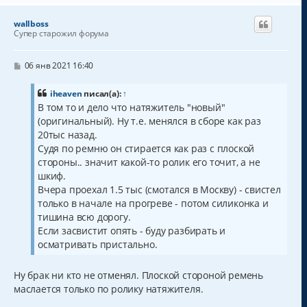
р
н
wallboss
у
Супер старожил форума
т
ь
с
С
06 янв 2021 16:40
о
я
о
к
б
iheaven
писал(а):
↑
н
щ
В том то и дело что натяжитель "новый"
а
е
(оригинальный). Ну т.е. менялся в сборе как раз
н
ч
и
а
20тыс назад.
е
л
Судя по ремню он стирается как раз с плоской
у
стороны.. значит какой-то ролик его точит, а не
шкиф.
Вчера проехал 1.5 тыс (смотался в Москву) - свистел
только в начале на прогреве - потом силиконка и
тишина всю дорогу.
Если засвистит опять - буду разбирать и
осматривать пристально.
Ну брак ни кто не отменял. Плоской стороной ремень
маслается только по ролику натяжителя.