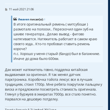
т
ь
с
С
11 май 2021 21:06
о
я
о
к
б
iheaven
писал(а):
↑
н
щ
В итоге оригинальный ремень ( митсубоши )
а
е
размотало на полоски.. Перескочил один зуб на
н
ч
и
а
шкиве генератора.. Делаю вывод - фигово
е
л
натягивается. Натяжитель работает в самом краю
у
своего хода.. Кто-то пробовал ставить ремень
короче?
п.с. Хорошо у меня старый (бандо) был в багажнике.
Иначе до дома было 600км.
Дак может натяжитель говно, подделка китайская
выдаваемая за оригинал. Я так менял датчик
парктроника. Коробочка тойота лексус все в лучших
традициях, стоил 1700р. Мне ребята покрутили пальцем у
виска и предложили посмотреть стоимость оригинала.
Глянул у буржуев в эмиратах 7000р, все стало понятно.
Нарвался на дешовую потделку.
Toyota Sequoia 5,7 Limited 2012 год