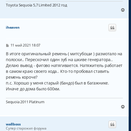
Toyota Sequoia 5,7 Limited 2012 год
В
е
р
н
iheaven
у
т
ь
с
С
11 май 2021 18:07
о
я
о
В итоге оригинальный ремень ( митсубоши ) размотало на
к
б
полоски.. Перескочил один зуб на шкиве генератора..
н
щ
а
Делаю вывод - фигово натягивается. Натяжитель работает
е
н
ч
в самом краю своего хода.. Кто-то пробовал ставить
и
а
ремень короче?
е
л
п.с. Хорошо у меня старый (бандо) был в багажнике.
у
Иначе до дома было 600км.
Sequoia 2011 Platinum
В
е
р
н
wallboss
у
Супер старожил форума