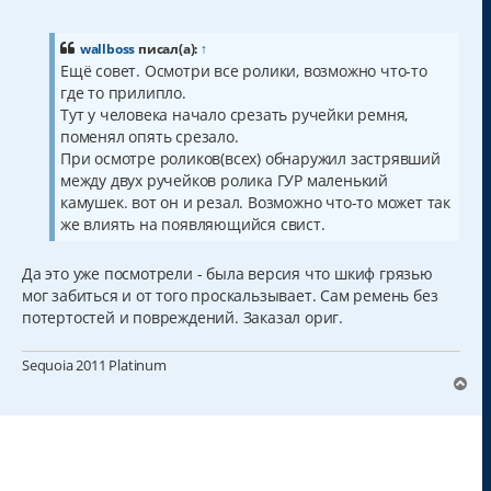
о
о
б
щ
wallboss
писал(а):
↑
е
Ещё совет. Осмотри все ролики, возможно что-то
н
где то прилипло.
и
е
Тут у человека начало срезать ручейки ремня,
поменял опять срезало.
При осмотре роликов(всех) обнаружил застрявший
между двух ручейков ролика ГУР маленький
камушек. вот он и резал. Возможно что-то может так
же влиять на появляющийся свист.
Да это уже посмотрели - была версия что шкиф грязью
мог забиться и от того проскальзывает. Сам ремень без
потертостей и повреждений. Заказал ориг.
Sequoia 2011 Platinum
В
е
р
н
у
т