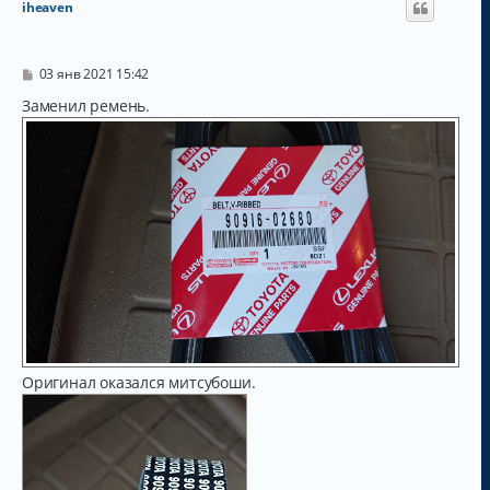
iheaven
С
03 янв 2021 15:42
о
о
Заменил ремень.
б
щ
е
н
и
е
Оригинал оказался митсубоши.