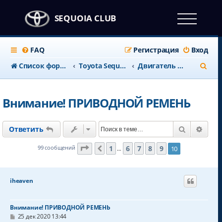
SEQUOIA CLUB
FAQ
Регистрация
Вход
П
Список форумов
Тоyota Sequoia c 2008 года
Двигатель и выхлопная
о
и
Внимание! ПРИВОДНОЙ РЕМЕНЬ
с
к
Поиск
Расш
Ответить
Страница
10
из
10
1
6
7
8
9
99 сообщений
10
Пред.
…
iheaven
Внимание! ПРИВОДНОЙ РЕМЕНЬ
С
25 дек 2020 13:44