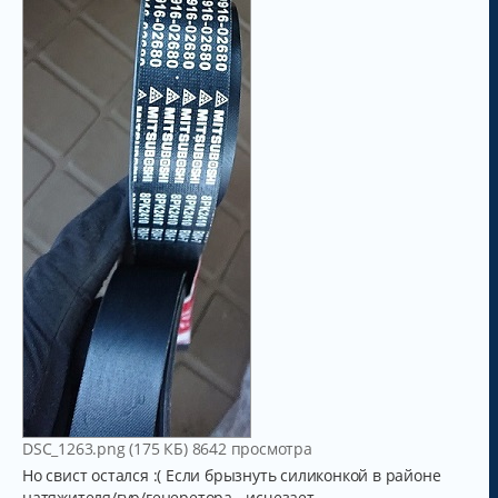
DSC_1263.png (175 КБ) 8642 просмотра
Но свист остался :( Если брызнуть силиконкой в районе
натяжителя/гур/генеретора - исчезает.