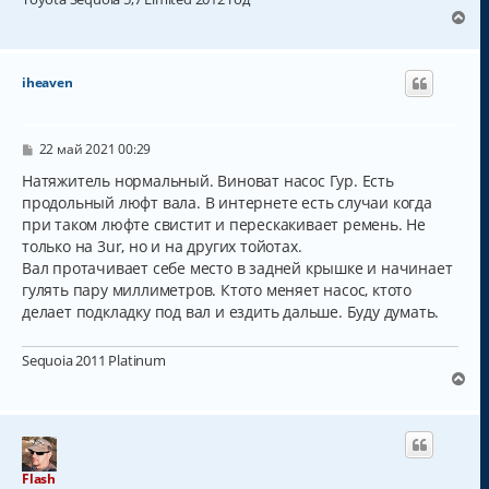
В
е
р
н
iheaven
у
т
ь
с
С
22 май 2021 00:29
о
я
о
Натяжитель нормальный. Виноват насос Гур. Есть
к
б
продольный люфт вала. В интернете есть случаи когда
н
щ
а
при таком люфте свистит и перескакивает ремень. Не
е
н
ч
только на 3ur, но и на других тойотах.
и
а
Вал протачивает себе место в задней крышке и начинает
е
л
гулять пару миллиметров. Ктото меняет насос, ктото
у
делает подкладку под вал и ездить дальше. Буду думать.
Sequoia 2011 Platinum
В
е
р
н
у
т
Flash