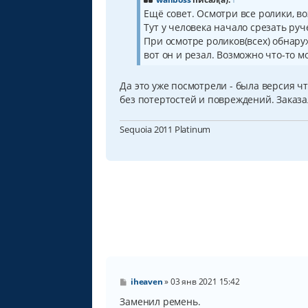
е
Ещё совет. Осмотри все ролики, во
н
Тут у человека начало срезать руч
и
е
При осмотре роликов(всех) обнару
вот он и резал. Возможно что-то 
Да это уже посмотрели - была версия ч
без потертостей и повреждений. Заказа
Sequoia 2011 Platinum
С
iheaven
»
03 янв 2021 15:42
о
о
Заменил ремень.