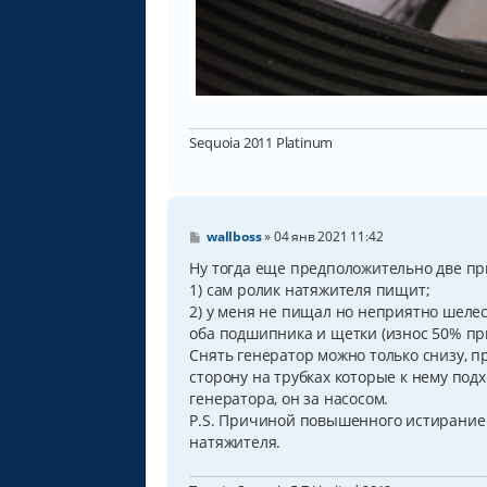
Sequoia 2011 Platinum
С
wallboss
»
04 янв 2021 11:42
о
о
Ну тогда еще предположительно две п
б
1) сам ролик натяжителя пищит;
щ
2) у меня не пищал но неприятно шеле
е
н
оба подшипника и щетки (износ 50% при
и
Снять генератор можно только снизу, п
е
сторону на трубках которые к нему под
генератора, он за насосом.
P.S. Причиной повышенного истирание 
натяжителя.