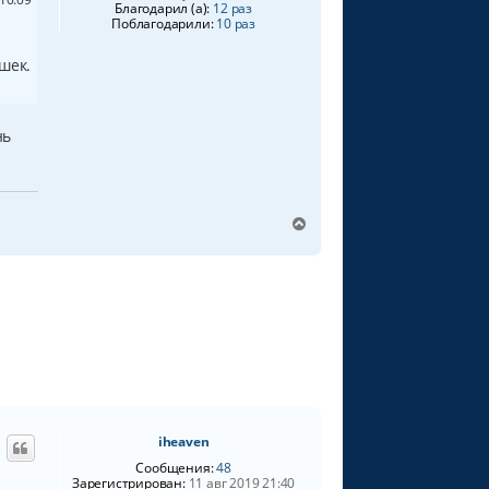
Благодарил (а):
12 раз
Поблагодарили:
10 раз
шек.
нь
В
е
р
н
у
т
ь
с
я
к
н
а
iheaven
ч
а
Сообщения:
48
Зарегистрирован:
11 авг 2019 21:40
л