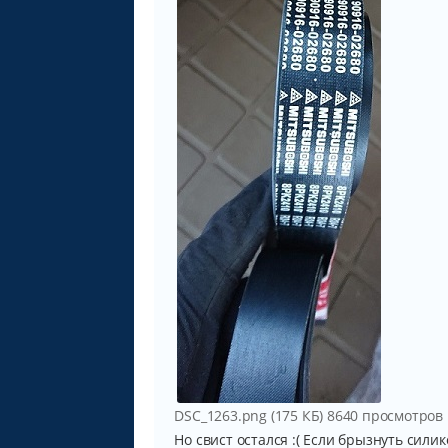
DSC_1263.png (175 КБ) 8640 просмотров
Но свист остался :( Если брызнуть сили