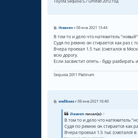
Toyota Sequoia 5,7 Limited 2012 год
С
iheaven
»
06 янв 2021 13:44
о
о
В том то и дело что натяжитель "новый" 
б
Судя по ремню он стирается как раз с п
щ
Вчера проехал 1.5 тыс (смотался в Моск
е
н
всю дорогу.
и
Если засвистит опять - буду разбирать 
е
Sequoia 2011 Platinum
С
wallboss
»
06 янв 2021 16:40
о
о
б
iheaven
писал(а):
↑
щ
В том то и дело что натяжитель "но
е
Судя по ремню он стирается как ра
н
и
Вчера проехал 1.5 тыс (смотался в
е