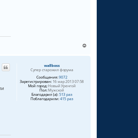
В
е
р
н
wallboss
у
Супер старожил форума
т
ь
Сообщения:
9072
Зарегистрирован:
16 мар 2013 07:58
с
Мой город:
Новый Уренгой
я
ли
Пол:
Мужской
к
Благодарил (а):
513 раз
н
Поблагодарили:
415 раз
а
ч
а
л
у