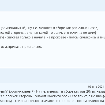
(оригинальный). Ну т.е. менялся в сборе как раз 20тыс назад.
лоской стороны.. значит какой-то ролик его точит, а не шкиф.
ву) - свистел только в начале на прогреве - потом силиконка и т
и осматривать пристально.
06 янв 2021 
вый" (оригинальный). Ну т.е. менялся в сборе как раз 20тыс назад
з с плоской стороны.. значит какой-то ролик его точит, а не шкиф
 Москву) - свистел только в начале на прогреве - потом силиконка