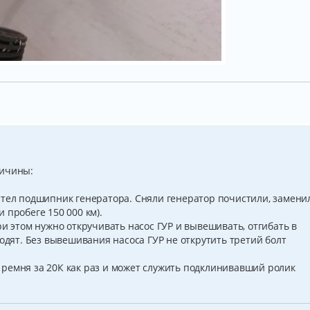
ричины:
стел подшипник генератора. Сняли генератор почистили, замени
 пробеге 150 000 км).
ри этом нужно откручивать насос ГУР и вывешивать, отгибать в
ходят. Без вывешивания насоса ГУР не открутить третий болт
ремня за 20К как раз и может служить подклинивавший ролик