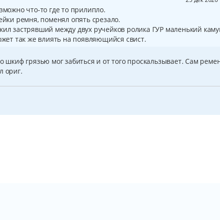
зможно что-то где то прилипло.
ейки ремня, поменял опять срезало.
жил застрявший между двух ручейков ролика ГУР маленький каму
может так же влиять на появляющийся свист.
то шкиф грязью мог забиться и от того проскальзывает. Сам реме
л ориг.