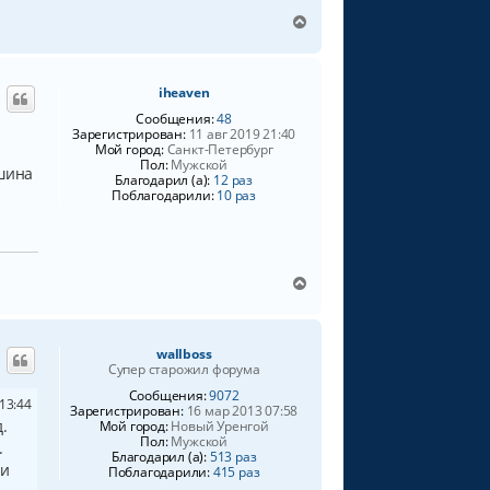
В
е
р
н
iheaven
у
т
Сообщения:
48
ь
Зарегистрирован:
11 авг 2019 21:40
Мой город:
Санкт-Петербург
с
Пол:
Мужской
я
ишина
Благодарил (а):
12 раз
к
Поблагодарили:
10 раз
н
а
ч
а
л
В
у
е
р
н
wallboss
у
Супер старожил форума
т
ь
Сообщения:
9072
13:44
Зарегистрирован:
16 мар 2013 07:58
с
.
Мой город:
Новый Уренгой
я
Пол:
Мужской
.
к
Благодарил (а):
513 раз
н
 и
Поблагодарили:
415 раз
а