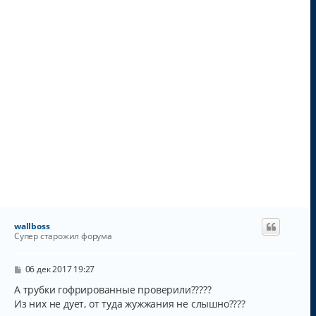
л
у
wallboss
Супер старожил форума
С
06 дек 2017 19:27
о
о
А трубки гофрированные проверили?????
б
Из них не дует, от туда жужжания не слышно????
щ