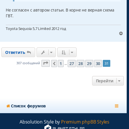
л
у
Не согласен с автором статьи. В корне не верная схема
ГВТ.
Toyota Sequoia 5,7 Limited 2012 год
В
е
р
н
Ответить
у
т
ь
Страница
31
из
31
1
27
28
29
30
307 сообщений
31
Пред.
…
с
я
к
Перейти
н
а
ч
а
л
Список форумов
у
Absolution Style by
Premium phpBB Styles