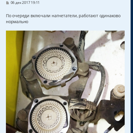
С
06 дек 2017 19:11
о
о
б
По очереди включали нагнетатели, работают одинаково
щ
нормально
е
н
и
е