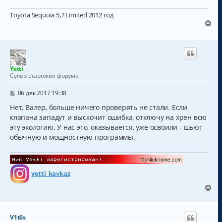
е
н
Toyota Sequoia 5,7 Limited 2012 год
и
е
В
е
р
н
у
т
Yetti
ь
Супер старожил форума
с
я
С
06 дек 2017 19:38
к
о
о
Нет, Валер, больше ничего проверять не стали. Если
н
б
а
клапана западут и выскочит ошибка, отключу на хрен всю
щ
ч
эту экологию. У нас это, оказывается, уже освоили - шьют
е
а
н
обычную и мощностную программы.
и
л
е
у
yetti_kavkaz
В
е
р
н
V1t0s
у