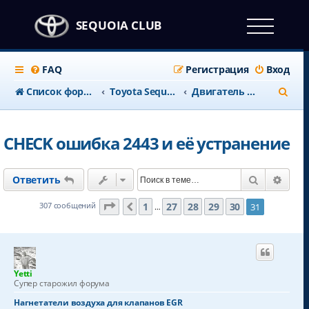
SEQUOIA CLUB
FAQ
Регистрация
Вход
П
Список форумов
Тоyota Sequoia c 2008 года
Двигатель и выхлопная
о
и
CHECK ошибка 2443 и её устранение
с
к
Поиск
Расш
Ответить
Страница
31
из
31
1
27
28
29
30
307 сообщений
31
Пред.
…
Yetti
Супер старожил форума
Нагнетатели воздуха для клапанов EGR