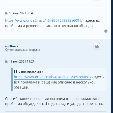
т
ь
с
С
18 ноя 2021 08:49
о
я
о
https://www.drive2.ru/b/464950757989286091/
- здесь вся
к
б
н
проблема и решение описано в несколько обзацев.
щ
а
е
В
н
ч
е
и
а
р
е
л
н
wallboss
у
у
Супер старожил форума
т
ь
с
С
18 ноя 2021 11:27
о
я
о
к
б
V1t0s
писал(а):
↑
н
щ
https://www.drive2.ru/b/464950757989286091/
- здесь
а
е
вся проблема и решение описано в несколько
н
ч
и
а
обзацев.
е
л
у
Спасибо конечно, но если вы внимательно посмотрите
проблема обсуждалась 4 года назад и уже давно решена.