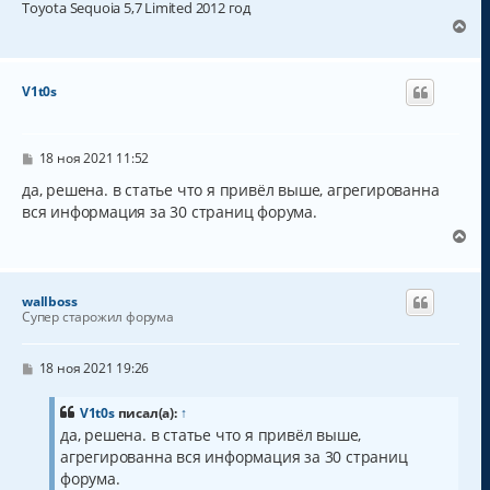
Toyota Sequoia 5,7 Limited 2012 год
В
е
р
н
V1t0s
у
т
ь
с
С
18 ноя 2021 11:52
о
я
о
да, решена. в статье что я привёл выше, агрегированна
к
б
вся информация за 30 страниц форума.
н
щ
а
е
В
н
ч
е
и
а
р
е
л
н
wallboss
у
у
Супер старожил форума
т
ь
с
С
18 ноя 2021 19:26
о
я
о
к
б
V1t0s
писал(а):
↑
н
щ
да, решена. в статье что я привёл выше,
а
е
агрегированна вся информация за 30 страниц
н
ч
и
а
форума.
е