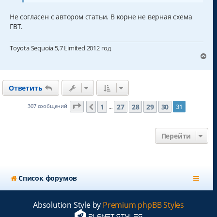
л
у
Не согласен с автором статьи. В корне не верная схема
ГВТ.
Toyota Sequoia 5,7 Limited 2012 год
В
е
р
н
Ответить
у
т
ь
Страница
31
из
31
1
27
28
29
30
307 сообщений
31
Пред.
…
с
я
к
Перейти
н
а
ч
а
л
Список форумов
у
Absolution Style by
Premium phpBB Styles