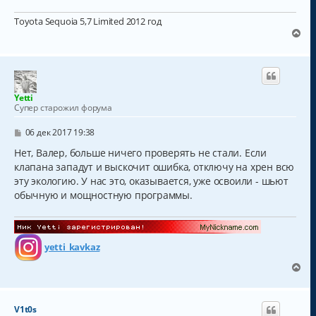
е
н
Toyota Sequoia 5,7 Limited 2012 год
и
е
В
е
р
н
у
т
Yetti
ь
Супер старожил форума
с
я
С
06 дек 2017 19:38
к
о
о
Нет, Валер, больше ничего проверять не стали. Если
н
б
а
клапана западут и выскочит ошибка, отключу на хрен всю
щ
ч
эту экологию. У нас это, оказывается, уже освоили - шьют
е
а
н
обычную и мощностную программы.
и
л
е
у
yetti_kavkaz
В
е
р
н
V1t0s
у