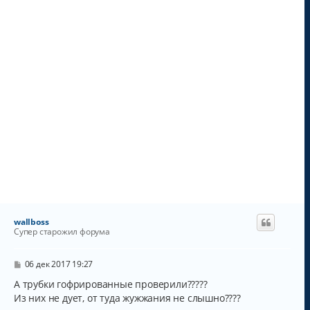
л
у
wallboss
Супер старожил форума
С
06 дек 2017 19:27
о
о
А трубки гофрированные проверили?????
б
Из них не дует, от туда жужжания не слышно????
щ