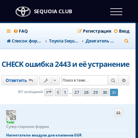
SEQUOIA CLUB
FAQ
Регистрация
Вход
П
Список форумов
Тоyota Sequoia c 2008 года
Двигатель и выхлопная
о
и
CHECK ошибка 2443 и её устранение
с
к
Поиск
Расш
Ответить
Страница
31
из
31
1
27
28
29
30
307 сообщений
31
Пред.
…
Yetti
Супер старожил форума
Нагнетатели воздуха для клапанов EGR