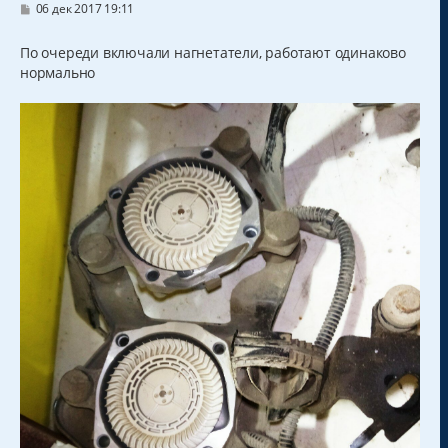
С
06 дек 2017 19:11
о
о
б
По очереди включали нагнетатели, работают одинаково
щ
нормально
е
н
и
е