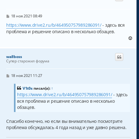
т
ь
с
С
18 ноя 2021 08:49
о
я
о
https://www.drive2.ru/b/464950757989286091/
- здесь вся
к
б
н
проблема и решение описано в несколько обзацев.
щ
а
е
В
н
ч
е
и
а
р
е
л
н
wallboss
у
у
Супер старожил форума
т
ь
с
С
18 ноя 2021 11:27
о
я
о
к
б
V1t0s
писал(а):
↑
н
щ
https://www.drive2.ru/b/464950757989286091/
- здесь
а
е
вся проблема и решение описано в несколько
н
ч
и
а
обзацев.
е
л
у
Спасибо конечно, но если вы внимательно посмотрите
проблема обсуждалась 4 года назад и уже давно решена.