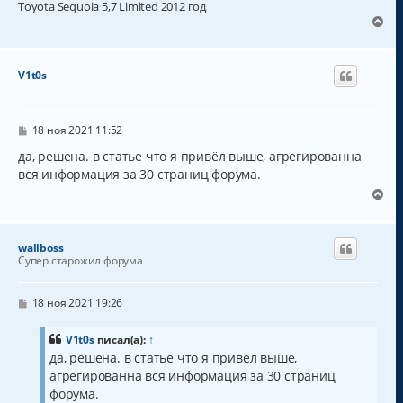
Toyota Sequoia 5,7 Limited 2012 год
В
е
р
н
V1t0s
у
т
ь
с
С
18 ноя 2021 11:52
о
я
о
да, решена. в статье что я привёл выше, агрегированна
к
б
вся информация за 30 страниц форума.
н
щ
а
е
В
н
ч
е
и
а
р
е
л
н
wallboss
у
у
Супер старожил форума
т
ь
с
С
18 ноя 2021 19:26
о
я
о
к
б
V1t0s
писал(а):
↑
н
щ
да, решена. в статье что я привёл выше,
а
е
агрегированна вся информация за 30 страниц
н
ч
и
а
форума.
е