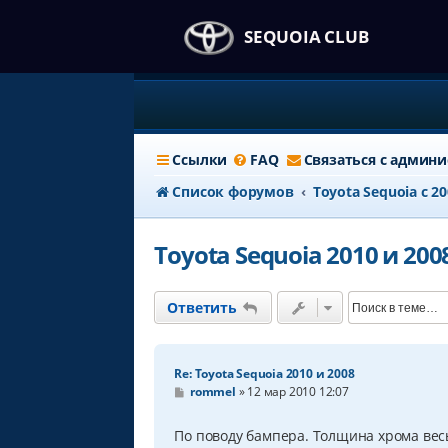
SEQUOIA CLUB
Ссылки
FAQ
Связаться с админ
Список форумов
Тоyota Sequoia c 2
Toyota Sequoia 2010 и 200
Ответить
Re: Toyota Sequoia 2010 и 2008
С
rommel
»
12 мар 2010 12:07
о
о
б
По поводу бампера. Толщина хрома вес
щ