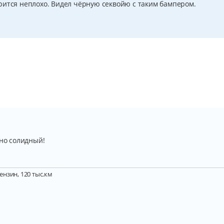
рится неплохо. Видел чёрную секвойю с таким бампером.
ьно солидный!
бензин, 120 тыс.км