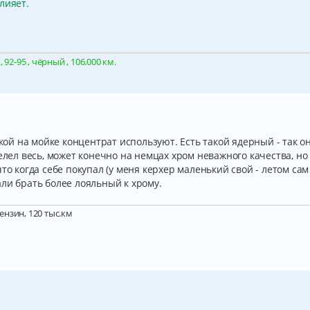
лияет.
92-95 , чёрный , 106.000 км.
акой на мойке концентрат используют. Есть такой ядерный - так о
елел весь, может конечно на немцах хром неважного качества, но
то когда себе покупал (у меня керхер маленький свой - летом сам
ли брать более лояльный к хрому.
бензин, 120 тыс.км