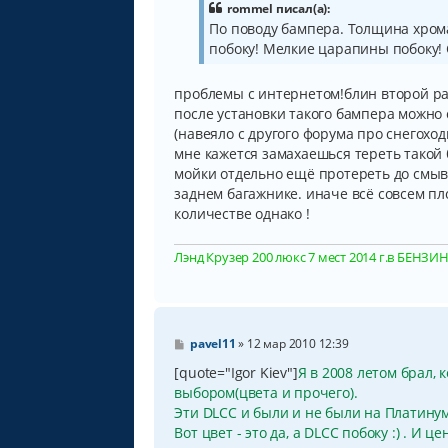
б
rommel писал(а):
щ
По поводу бампера. Толщина хрома
е
побоку! Мелкие царапины побоку!
н
и
е
проблемы с интернетом!блин второй ра
после установки такого бампера можно 
(навеяло с другого форума про снегохо
мне кажется замахаешься тереть такой 
мойки отдельно ещё протереть до смыва
заднем багажнике. иначе всё совсем пл
количестве однако !
Лэнд Крузер 200 люкс 7 мест 2014 г.в БЕНЗИН, 
С
pavel11
»
12 мар 2010 12:39
о
о
[quote="Igor Kiev"]
Я в 2008 летом брал, 
б
выбором(цвета и прочего).
щ
Эти DLCC и были и не были на Платинум
е
н
Вот цвет - это да, а DLCC побоку :) . И ц
и