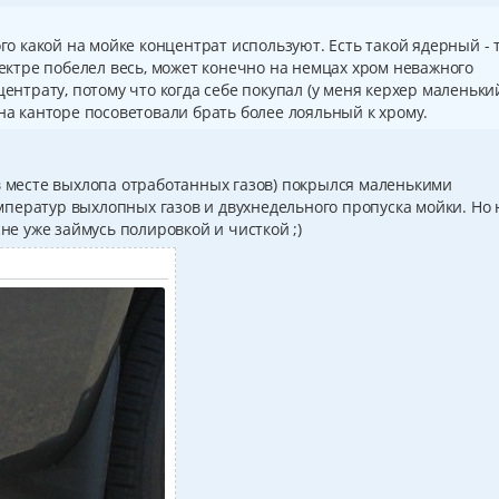
ого какой на мойке концентрат используют. Есть такой ядерный - 
вектре побелел весь, может конечно на немцах хром неважного
центрату, потому что когда себе покупал (у меня керхер маленьки
 на канторе посоветовали брать более лояльный к хрому.
в месте выхлопа отработанных газов) покрылся маленькими
ператур выхлопных газов и двухнедельного пропуска мойки. Но 
сне уже займусь полировкой и чисткой ;)