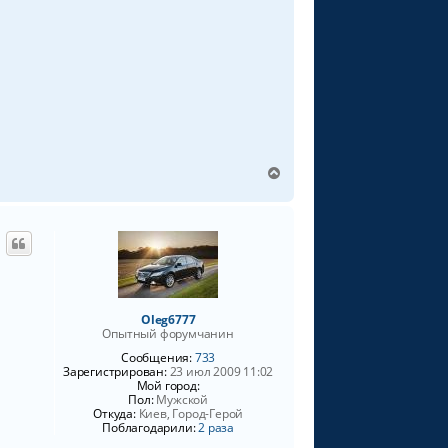
В
е
р
н
у
т
ь
с
я
Oleg6777
к
Опытный форумчанин
н
Сообщения:
733
а
Зарегистрирован:
23 июл 2009 11:02
ч
Мой город:
а
Пол:
Мужской
л
Откуда:
Киев, Город-Герой
Поблагодарили:
2 раза
у