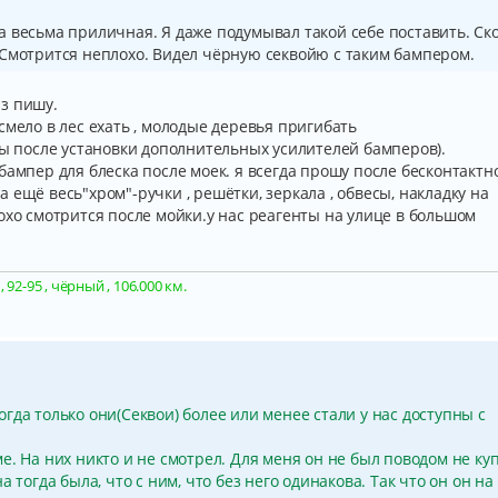
 весьма приличная. Я даже подумывал такой себе поставить. Ск
 Смотрится неплохо. Видел чёрную секвойю с таким бампером.
з пишу.
смело в лес ехать , молодые деревья пригибать
ды после установки дополнительных усилителей бамперов).
бампер для блеска после моек. я всегда прошу после бесконтактн
 ещё весь"хром"-ручки , решётки, зеркала , обвесы, накладку на
охо смотрится после мойки.у нас реагенты на улице в большом
92-95 , чёрный , 106.000 км.
когда только они(Секвои) более или менее стали у нас доступны с
е. На них никто и не смотрел. Для меня он не был поводом не ку
ена тогда была, что с ним, что без него одинакова. Так что он он на