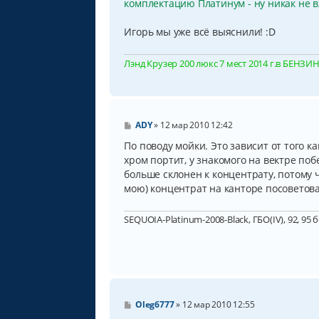
комплектацию Платинум - ну никак не в
е
Игорь мы уже всё выяснили! :D
Лэнд Крузер 200 люкс 7 мест 2014 г.в БЕНЗИН, 
С
ADY
»
12 мар 2010 12:42
о
о
По поводу мойки. Это зависит от того к
б
хром портит, у знакомого на вектре поб
щ
больше склонен к концентрату, потому ч
е
н
мою) концентрат на канторе посоветова
и
е
SEQUOIA-Platinum-2008-Black, ГБО(IV), 92, 95 
С
Oleg6777
»
12 мар 2010 12:55
о