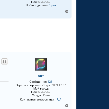
Пол:
Мужской
Поблагодарили:
1 раз
В
е
р
н
у
т
ь
с
я
к
н
а
ч
а
л
у
ADY
Сообщения:
423
Зарегистрирован:
29 дек 2009 12:37
Мой город:
Пол:
Мужской
Откуда:
Киев
К
Контактная информация:
о
н
В
т