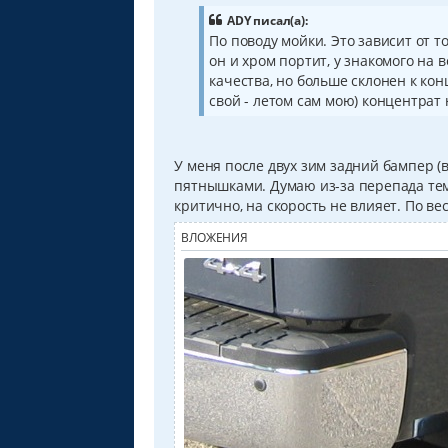
о
б
ADY писал(а):
щ
По поводу мойки. Это зависит от т
е
он и хром портит, у знакомого на 
н
и
качества, но больше склонен к кон
е
свой - летом сам мою) концентрат
У меня после двух зим задний бампер (
пятнышками. Думаю из-за перепада тем
критично, на скорость не влияет. По ве
ВЛОЖЕНИЯ