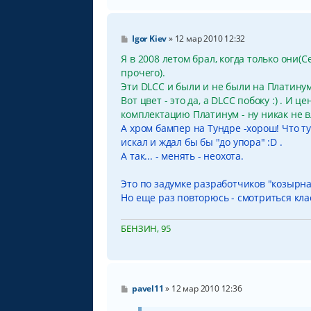
С
Igor Kiev
»
12 мар 2010 12:32
о
о
Я в 2008 летом брал, когда только они(
б
прочего).
щ
Эти DLCC и были и не были на Платинум
е
н
Вот цвет - это да, а DLCC побоку :) . И ц
и
комплектацию Платинум - ну никак не в
е
А хром бампер на Тундре -хорош! Что т
искал и ждал бы бы "до упора" :D .
А так... - менять - неохота.
Это по задумке разработчиков "козырная
Но еще раз повторюсь - смотриться класс
БЕНЗИН, 95
С
pavel11
»
12 мар 2010 12:36
о
о