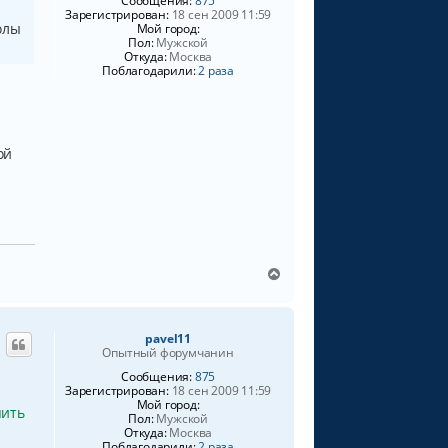
Сообщения:
875
Зарегистрирован:
18 сен 2009 11:59
с
олы
Мой город:
я
Пол:
Мужской
к
Откуда:
Москва
н
Поблагодарили:
2 раза
а
ч
а
л
у
ой
В
е
р
н
pavel11
у
Опытный форумчанин
т
ь
Сообщения:
875
Зарегистрирован:
18 сен 2009 11:59
с
Мой город:
я
пить
Пол:
Мужской
к
Откуда:
Москва
н
Поблагодарили:
2 раза