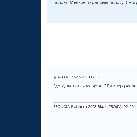
побоку! Мелкие царапины побоку! Смот
е
н
и
е
С
ADY
»
12 мар 2010 12:17
о
о
Где купить и скока денег? Бампер реал
б
щ
е
н
SEQUOIA-Platinum-2008-Black, ГБО(IV), 92, 95 
и
е