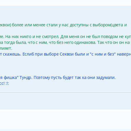
Секвои) более или менее стали у нас доступны с выбором(цвета и
е. На них никто и не смотрел. Для меня он не был поводом не ку
ена тогда была, что с ним, что без него одинакова. Так что он он на
лияет.
ут скажешь. Еслиб при выборе Секвои были и "с ним и без" навер
 фишка" Тундр. Поэтому пусть будет так ка они задумали.
! :!: