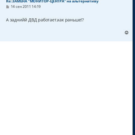
Re: ЗАМЕНА "МОНИТОР-ЦЕНТРА" на альтернативу
С
14 сен 2011 14:19
о
о
б
А заднийй ДВД работает,как раньше!?
щ
е
н
В
и
е
е
р
н
у
т
ь
с
я
к
н
а
ч
а
л
у