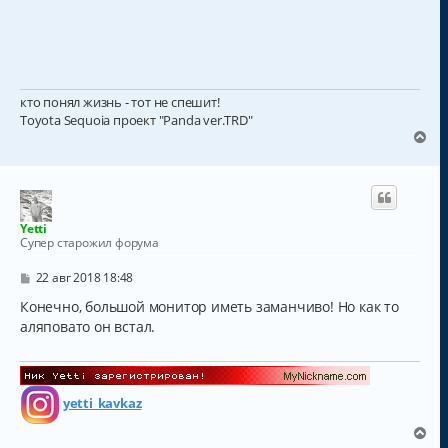
кто понял жизнь - тот не спешит!
Toyota Sequoia проект "Panda ver.TRD"
В
е
р
н
у
т
Yetti
ь
Супер старожил форума
с
я
С
22 авг 2018 18:48
к
о
о
Конечно, большой монитор иметь заманчиво! Но как то
н
б
а
аляповато он встал.
щ
ч
е
а
н
и
л
е
у
yetti_kavkaz
В