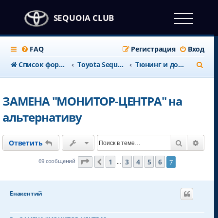
SEQUOIA CLUB
FAQ
Регистрация
Вход
П
Список форумов
Тоyota Sequoia c 2008 года
Тюнинг и доработки
о
и
ЗАМЕНА "МОНИТОР-ЦЕНТРА" на
с
альтернативу
к
Поиск
Расш
Ответить
Страница
7
из
7
1
3
4
5
6
69 сообщений
7
Пред.
…
Енакентий