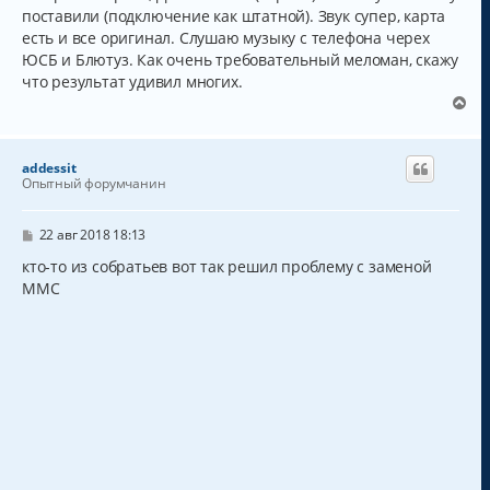
поставили (подключение как штатной). Звук супер, карта
есть и все оригинал. Слушаю музыку с телефона черех
ЮСБ и Блютуз. Как очень требовательный меломан, скажу
что результат удивил многих.
В
е
р
н
addessit
у
Опытный форумчанин
т
ь
с
С
22 авг 2018 18:13
о
я
о
кто-то из собратьев вот так решил проблему с заменой
к
б
ММС
н
щ
а
е
н
ч
и
а
е
л
у