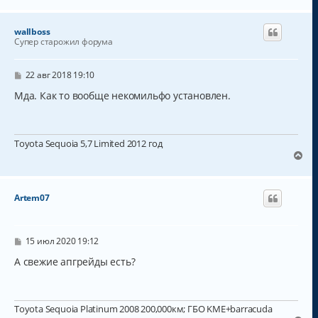
е
р
н
wallboss
у
Супер старожил форума
т
ь
с
С
22 авг 2018 19:10
о
я
о
Мда. Как то вообще некомильфо установлен.
к
б
н
щ
а
е
н
ч
Toyota Sequoia 5,7 Limited 2012 год
и
а
е
В
л
е
у
р
н
Artem07
у
т
ь
с
С
15 июл 2020 19:12
о
я
о
А свежие апгрейды есть?
к
б
н
щ
а
е
н
ч
Toyota Sequoia Platinum 2008 200,000км; ГБО KME+barracuda
и
а