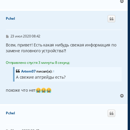
е
В
л
е
у
р
н
Pchel
у
т
ь
с
С
23 июл 2020 08:42
о
я
о
Всем, привет! Есть какая нибудь свежая информация по
к
б
замене головного устройства?!
н
щ
а
е
н
ч
Отправлено спустя 3 минуты 8 секунд:
и
а
е
л
Artem07
писал(а):
↑
у
А свежие апгрейды есть?
похоже что нет
В
е
р
н
Pchel
у
т
ь