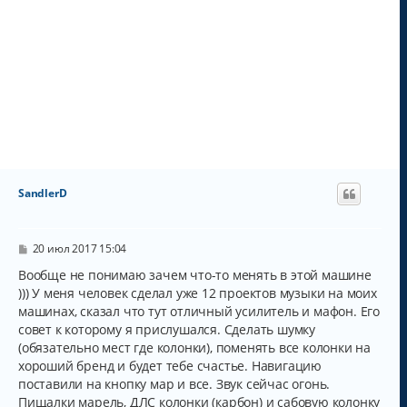
SandlerD
С
20 июл 2017 15:04
о
о
Вообще не понимаю зачем что-то менять в этой машине
б
))) У меня человек сделал уже 12 проектов музыки на моих
щ
машинах, сказал что тут отличный усилитель и мафон. Его
е
н
совет к которому я прислушался. Сделать шумку
и
(обязательно мест где колонки), поменять все колонки на
е
хороший бренд и будет тебе счастье. Навигацию
поставили на кнопку мар и все. Звук сейчас огонь.
Пищалки марель, ДЛС колонки (карбон) и сабовую колонку