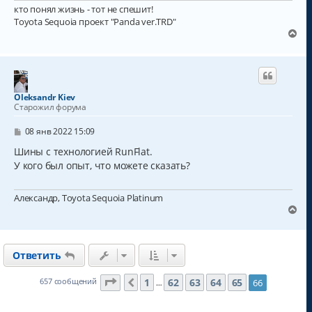
кто понял жизнь - тот не спешит!
Toyota Sequoia проект "Panda ver.TRD"
В
е
р
н
у
т
Oleksandr Kiev
ь
Старожил форума
с
я
С
08 янв 2022 15:09
к
о
о
Шины с технологией RunFlat.
н
б
а
У кого был опыт, что можете сказать?
щ
ч
е
а
н
Александр, Toyota Sequoia Platinum
и
л
е
В
у
е
р
н
Ответить
у
т
ь
Страница
66
из
66
1
62
63
64
65
657 сообщений
66
Пред.
…
с
я