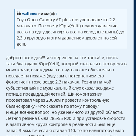
о
о
б
щ
wallboss
писал(а):
↑
е
Toyo Open Cauntry AT plus почувствовал что 2,2
н
маловато. По совету Юры(Yetti) поднял давление
и
е
всего на одну десятку(это все на холодные шины) до
2,3 в круговую и этим давлением доволен по сей
день.
доброго всем дня!!! и я перешел на эти тапки! и, опять
таки благодаря Юре(Yetti), который оказался в это время в
моих краях, о чем думаю он чуть позже обязательно
поведает и покажет(жду сам с нетерпением его
фотоотчет!), тоже везде 2.3 накачал. Резина на мой
субъективный не музыкальный слух оказалась даже
потише предыдущей летней. Шиномонтажник
посоветовал через 2000км провести контрольную
балансировку - что скажете по этому поводу?
и еще возник вопрос, но уже немного из другой области.
Летняя резина была 285/55 R20 и при установке скорости
в адаптивном круиз-контроле в реальности был еще
запас 3-5км, т.е если я ставил 110, то по навигатору было