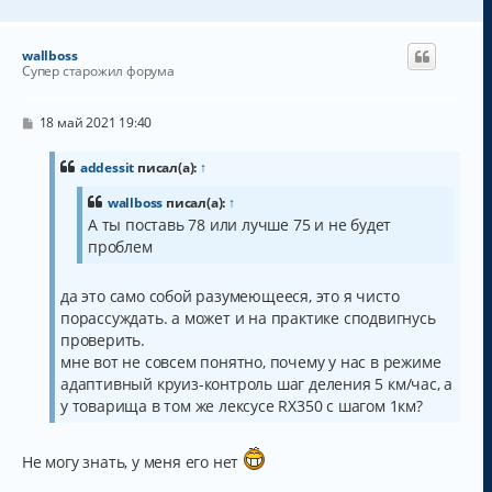
е
р
н
wallboss
у
Супер старожил форума
т
ь
с
С
18 май 2021 19:40
о
я
о
к
б
addessit
писал(а):
↑
н
щ
а
е
wallboss
писал(а):
↑
н
ч
А ты поставь 78 или лучше 75 и не будет
и
а
е
проблем
л
у
да это само собой разумеющееся, это я чисто
порассуждать. а может и на практике сподвигнусь
проверить.
мне вот не совсем понятно, почему у нас в режиме
адаптивный круиз-контроль шаг деления 5 км/час, а
у товарища в том же лексусе RX350 с шагом 1км?
Не могу знать, у меня его нет