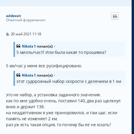
е
р
н
addessit
у
Опытный форумчанин
т
ь
с
С
20 май 2021 11:18
о
я
о
к
б
Nikola 1
писал(а):
↑
н
щ
5 милль/час!!! Или была какая то прошивка?
а
е
н
ч
и
а
5 км/час у меня все русифицировано.
е
л
у
Nikola 1
писал(а):
↑
этот судорожный набор скорости с делением в 1 км
это не набор, а установка заданного значения.
как по мне удобно очень, поставил 140, два раз щелкнул
вниз и держит 138.
на неадаптивном я уже приноровился, и там шаг, если
память не изменяет 2 км.
раз уж есть такая опция, то почему бы ее не юзать?