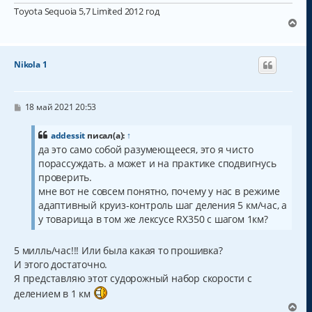
Toyota Sequoia 5,7 Limited 2012 год
В
е
р
н
Nikola 1
у
т
ь
с
С
18 май 2021 20:53
о
я
о
к
б
addessit
писал(а):
↑
н
щ
да это само собой разумеющееся, это я чисто
а
е
порассуждать. а может и на практике сподвигнусь
н
ч
и
а
проверить.
е
л
мне вот не совсем понятно, почему у нас в режиме
у
адаптивный круиз-контроль шаг деления 5 км/час, а
у товарища в том же лексусе RX350 с шагом 1км?
5 милль/час!!! Или была какая то прошивка?
И этого достаточно.
Я представляю этот судорожный набор скорости с
делением в 1 км
В