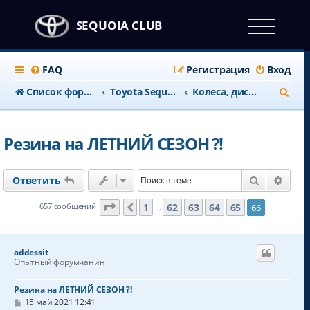
SEQUOIA CLUB
FAQ
Регистрация
Вход
П
Список форумов
Тоyota Sequoia c 2008 года
Колеса, диски, ТОРМОЗА
о
и
Резина на ЛЕТНИЙ СЕЗОН ?!
с
к
Поиск
Расш
Ответить
Страница
66
из
66
1
62
63
64
65
657 сообщений
66
Пред.
…
addessit
Опытный форумчанин
Резина на ЛЕТНИЙ СЕЗОН ?!
С
15 май 2021 12:41