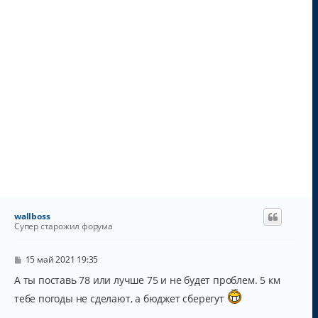
у
wallboss
Супер старожил форума
С
15 май 2021 19:35
о
о
А ты поставь 78 или лучше 75 и не будет проблем. 5 км
б
тебе погоды не сделают, а бюджет сберегут
щ
е