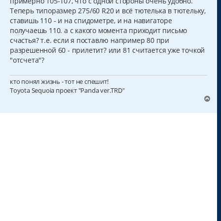
примерно 105-107, что с одной стороны очень удобно.
Теперь типоразмер 275/60 R20 и всё тютелька в тютельку,
ставишь 110 - и на спидометре, и на навигаторе
получаешь 110. а с какого момента приходит письмо
счастья? т.е. если я поставлю например 80 при
разрешенной 60 - прилетит? или 81 считается уже точкой
"отсчета"?
кто понял жизнь - тот не спешит!
Toyota Sequoia проект "Panda ver.TRD"
В
е
р
н
у
т
ь
с
я
к
н
а
ч
а
л