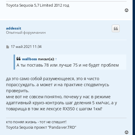
н
и
Toyota Sequoia 5,7 Limited 2012 год
е
В
е
р
н
addessit
у
Опытный форумчанин
т
ь
с
С
17 май 2021 11:34
о
я
о
к
б
wallboss
писал(а):
↑
н
щ
А ты поставь 78 или лучше 75 и не будет проблем
а
е
н
ч
и
а
да это само собой разумеющееся, это я чисто
е
л
порассуждать. а может и на практике сподвигнусь
у
проверить.
мне вот не совсем понятно, почему у нас в режиме
адаптивный круиз-контроль шаг деления 5 км/час, а у
товарища в том же лексусе RX350 с шагом 1км?
кто понял жизнь - тот не спешит!
Toyota Sequoia проект "Panda ver.TRD"
В