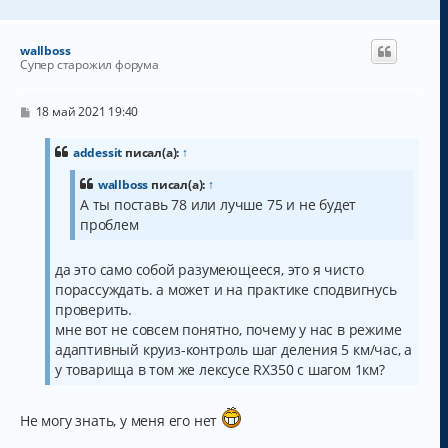
е
р
н
wallboss
у
Супер старожил форума
т
ь
с
С
18 май 2021 19:40
о
я
о
к
б
addessit
писал(а):
↑
н
щ
а
е
wallboss
писал(а):
↑
н
ч
А ты поставь 78 или лучше 75 и не будет
и
а
е
проблем
л
у
да это само собой разумеющееся, это я чисто
порассуждать. а может и на практике сподвигнусь
проверить.
мне вот не совсем понятно, почему у нас в режиме
адаптивный круиз-контроль шаг деления 5 км/час, а
у товарища в том же лексусе RX350 с шагом 1км?
Не могу знать, у меня его нет