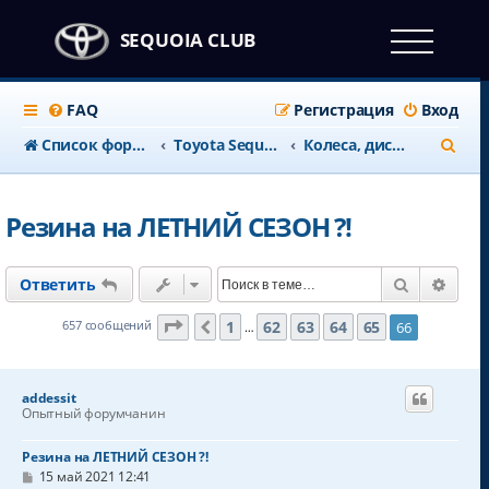
SEQUOIA CLUB
FAQ
Регистрация
Вход
П
Список форумов
Тоyota Sequoia c 2008 года
Колеса, диски, ТОРМОЗА
о
и
Резина на ЛЕТНИЙ СЕЗОН ?!
с
к
Поиск
Расш
Ответить
Страница
66
из
66
1
62
63
64
65
657 сообщений
66
Пред.
…
addessit
Опытный форумчанин
Резина на ЛЕТНИЙ СЕЗОН ?!
С
15 май 2021 12:41