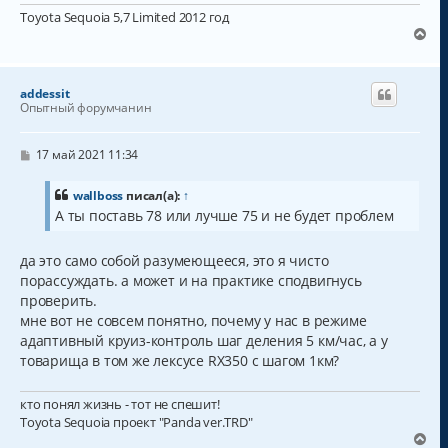
н
и
Toyota Sequoia 5,7 Limited 2012 год
е
В
е
р
н
addessit
у
Опытный форумчанин
т
ь
с
С
17 май 2021 11:34
о
я
о
к
б
wallboss
писал(а):
↑
н
щ
А ты поставь 78 или лучше 75 и не будет проблем
а
е
н
ч
и
а
да это само собой разумеющееся, это я чисто
е
л
порассуждать. а может и на практике сподвигнусь
у
проверить.
мне вот не совсем понятно, почему у нас в режиме
адаптивный круиз-контроль шаг деления 5 км/час, а у
товарища в том же лексусе RX350 с шагом 1км?
кто понял жизнь - тот не спешит!
Toyota Sequoia проект "Panda ver.TRD"
В