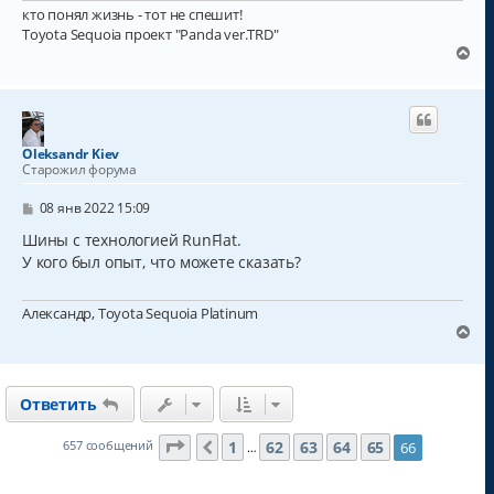
кто понял жизнь - тот не спешит!
Toyota Sequoia проект "Panda ver.TRD"
В
е
р
н
у
т
Oleksandr Kiev
ь
Старожил форума
с
я
С
08 янв 2022 15:09
к
о
о
Шины с технологией RunFlat.
н
б
а
У кого был опыт, что можете сказать?
щ
ч
е
а
н
Александр, Toyota Sequoia Platinum
и
л
е
В
у
е
р
н
Ответить
у
т
ь
Страница
66
из
66
1
62
63
64
65
657 сообщений
66
Пред.
…
с
я