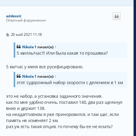
е
р
н
addessit
у
Опытный форумчанин
т
ь
с
С
20 май 2021 11:18
о
я
о
к
б
Nikola 1
писал(а):
↑
н
щ
5 милль/час!!! Или была какая то прошивка?
а
е
н
ч
и
а
5 км/час у меня все русифицировано.
е
л
у
Nikola 1
писал(а):
↑
этот судорожный набор скорости с делением в 1 км
это не набор, а установка заданного значения.
как по мне удобно очень, поставил 140, два раз щелкнул
вниз и держит 138.
на неадаптивном я уже приноровился, и там шаг, если
память не изменяет 2 км.
раз уж есть такая опция, то почему бы ее не юзать?