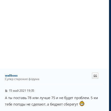
у
wallboss
Супер старожил форума
С
15 май 2021 19:35
о
о
А ты поставь 78 или лучше 75 и не будет проблем. 5 км
б
тебе погоды не сделают, а бюджет сберегут
щ
е