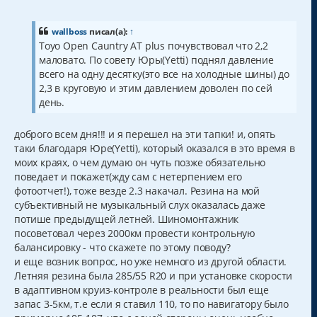
о
о
б
щ
wallboss
писал(а):
↑
е
Toyo Open Cauntry AT plus почувствовал что 2,2
н
маловато. По совету Юры(Yetti) поднял давление
и
е
всего на одну десятку(это все на холодные шины) до
2,3 в круговую и этим давлением доволен по сей
день.
доброго всем дня!!! и я перешел на эти тапки! и, опять
таки благодаря Юре(Yetti), который оказался в это время в
моих краях, о чем думаю он чуть позже обязательно
поведает и покажет(жду сам с нетерпением его
фотоотчет!), тоже везде 2.3 накачал. Резина на мой
субъективный не музыкальный слух оказалась даже
потише предыдущей летней. Шиномонтажник
посоветовал через 2000км провести контрольную
балансировку - что скажете по этому поводу?
и еще возник вопрос, но уже немного из другой области.
Летняя резина была 285/55 R20 и при установке скорости
в адаптивном круиз-контроле в реальности был еще
запас 3-5км, т.е если я ставил 110, то по навигатору было