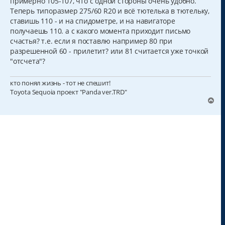
примерно 105-107, что с одной стороны очень удобно.
Теперь типоразмер 275/60 R20 и всё тютелька в тютельку,
ставишь 110 - и на спидометре, и на навигаторе
получаешь 110. а с какого момента приходит письмо
счастья? т.е. если я поставлю например 80 при
разрешенной 60 - прилетит? или 81 считается уже точкой
"отсчета"?
кто понял жизнь - тот не спешит!
Toyota Sequoia проект "Panda ver.TRD"
В
е
р
н
у
т
ь
с
я
к
н
а
ч
а
л