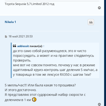
Toyota Sequoia 5,7 Limited 2012 год
В
е
р
н
Nikola 1
у
т
ь
с
С
18 май 2021 20:53
о
я
о
к
б
addessit
писал(а):
↑
н
щ
да это само собой разумеющееся, это я чисто
а
е
порассуждать. а может и на практике сподвигнусь
н
ч
и
а
проверить.
е
л
мне вот не совсем понятно, почему у нас в режиме
у
адаптивный круиз-контроль шаг деления 5 км/час, а
у товарища в том же лексусе RX350 с шагом 1км?
5 милль/час!!! Или была какая то прошивка?
И этого достаточно.
Я представляю этот судорожный набор скорости с
делением в 1 км
В