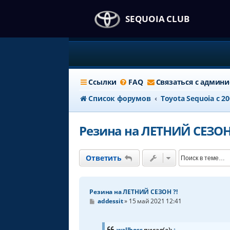
SEQUOIA CLUB
Ссылки
FAQ
Связаться с админ
Список форумов
Тоyota Sequoia c 2
Резина на ЛЕТНИЙ СЕЗОН 
Ответить
Резина на ЛЕТНИЙ СЕЗОН ?!
С
addessit
»
15 май 2021 12:41
о
о
б
щ
wallboss
писал(а):
↑