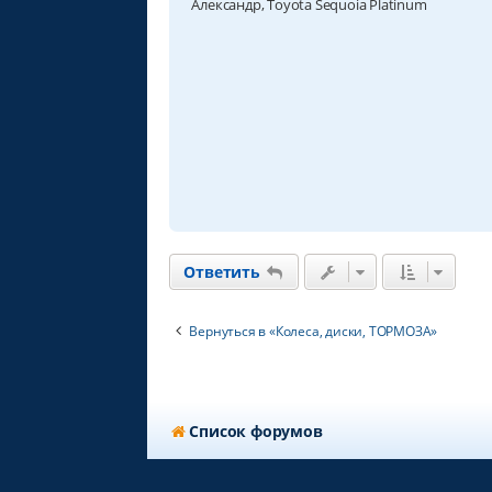
Александр, Toyota Sequoia Platinum
и
е
Ответить
Вернуться в «Колеса, диски, ТОРМОЗА»
Список форумов