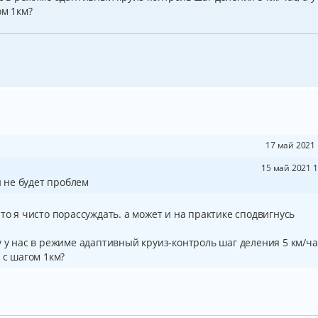
ом 1км?
17 май 2021 
15 май 2021 1
и не будет проблем
то я чисто порассуждать. а может и на практике сподвигнусь
 у нас в режиме адаптивный круиз-контроль шаг деления 5 км/час
 с шагом 1км?