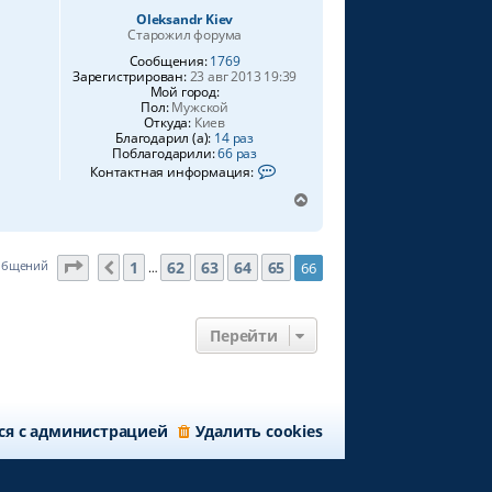
н
Oleksandr Kiev
а
Старожил форума
ч
Сообщения:
1769
а
Зарегистрирован:
23 авг 2013 19:39
л
Мой город:
у
Пол:
Мужской
Откуда:
Киев
Благодарил (а):
14 раз
Поблагодарили:
66 раз
К
Контактная информация:
о
н
В
т
е
а
р
к
н
т
Страница
66
из
66
1
62
63
64
65
ообщений
66
Пред.
…
у
н
а
т
я
ь
и
с
Перейти
н
я
ф
о
к
р
н
м
а
а
ч
ц
ся с администрацией
Удалить cookies
а
и
я
л
п
у
о