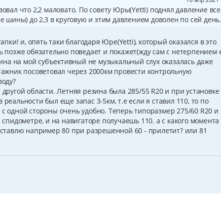
вовал что 2,2 маловато. По совету Юры(Yetti) поднял давление все
ые шины) до 2,3 в круговую и этим давлением доволен по сей день
тапки! и, опять таки благодаря Юре(Yetti), который оказался в это
ть позже обязательно поведает и покажет(жду сам с нетерпением 
езина на мой субъективный не музыкальный слух оказалась даже
жник посоветовал через 2000км провести контрольную
воду?
 другой области. Летняя резина была 285/55 R20 и при установке
 реальности был еще запас 3-5км, т.е если я ставил 110, то по
 с одной стороны очень удобно. Теперь типоразмер 275/60 R20 и 
а спидометре, и на навигаторе получаешь 110. а с какого момента
поставлю например 80 при разрешенной 60 - прилетит? или 81