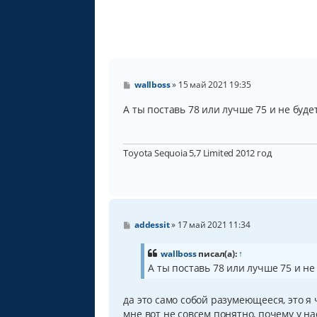
С
wallboss
»
15 май 2021 19:35
о
о
А ты поставь 78 или лучше 75 и не буде
б
щ
е
н
Toyota Sequoia 5,7 Limited 2012 год
и
е
С
addessit
»
17 май 2021 11:34
о
о
б
wallboss
писал(а):
↑
щ
А ты поставь 78 или лучше 75 и не
е
н
и
да это само собой разумеющееся, это я
е
мне вот не совсем понятно, почему у на