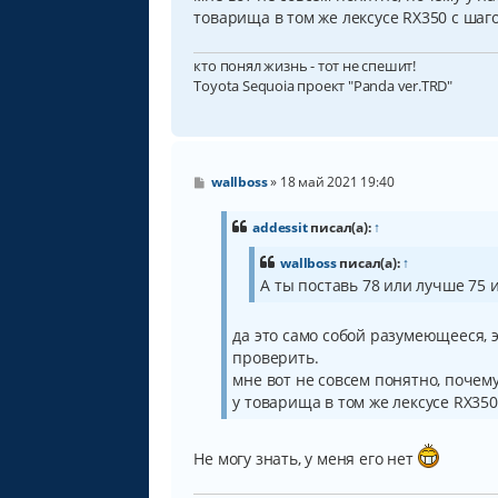
товарища в том же лексусе RX350 с шаг
кто понял жизнь - тот не спешит!
Toyota Sequoia проект "Panda ver.TRD"
С
wallboss
»
18 май 2021 19:40
о
о
б
addessit
писал(а):
↑
щ
е
wallboss
писал(а):
↑
н
А ты поставь 78 или лучше 75 
и
е
да это само собой разумеющееся, э
проверить.
мне вот не совсем понятно, почему
у товарища в том же лексусе RX350
Не могу знать, у меня его нет