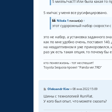
5 милль/час!!! Или была какая то 
е
н
и
5 км/час у меня все русифицировано.
е
Nikola 1
писал(а):
↑
этот судорожный набор скорости с
это не набор, а установка заданного зн
как по мне удобно очень, поставил 140,
на неадаптивном я уже приноровился, и
раз уж есть такая опция, то почему бы 
кто понял жизнь - тот не спешит!
Toyota Sequoia проект "Panda ver.TRD"
С
Oleksandr Kiev
»
08 янв 2022 15:09
о
о
Шины с технологией RunFlat.
б
У кого был опыт, что можете сказать?
щ
е
н