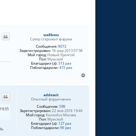
ь
с
я
к
н
а
wallboss
ч
Супер старожил форума
а
Сообщения:
9072
л
Зарегистрирован:
16 мар 2013 07:58
у
Мой город:
Новый Уренгой
Пол:
Мужской
Благодарил (а):
513 раз
Поблагодарили:
415 раз
В
е
р
н
addessit
у
Опытный форумчанин
т
ь
Сообщения:
599
19:35
Зарегистрирован:
22 янв 2018 19:46
с
Мой город:
Каспийск-Москва
я
Пол:
Мужской
к
Благодарил (а):
127 раз
н
Поблагодарили:
96 раз
ь.
а