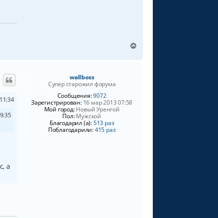
ч
а
л
у
В
е
р
н
wallboss
у
Супер старожил форума
т
ь
Сообщения:
9072
11:34
Зарегистрирован:
16 мар 2013 07:58
с
Мой город:
Новый Уренгой
я
9:35
Пол:
Мужской
к
Благодарил (а):
513 раз
н
Поблагодарили:
415 раз
а
ч
а
л
, а
у