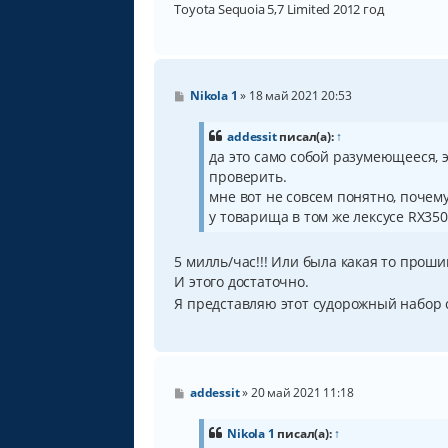
Toyota Sequoia 5,7 Limited 2012 год
С
Nikola 1
»
18 май 2021 20:53
о
о
б
addessit
писал(а):
↑
щ
да это само собой разумеющееся, э
е
проверить.
н
и
мне вот не совсем понятно, почему
е
у товарища в том же лексусе RX350
5 милль/час!!! Или была какая то проши
И этого достаточно.
Я представляю этот судорожный набор 
С
addessit
»
20 май 2021 11:18
о
о
б
Nikola 1
писал(а):
↑
щ