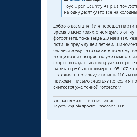
е
Toyo Open Cauntry AT plus почувст
н
на одну десятку(это все на холодн
и
е
доброго всем дня!!! и я перешел на эти 
время в моих краях, о чем думаю он чу
фотоотчет!), тоже везде 2.3 накачал. Р
потише предыдущей летней. Шиномонта
балансировку - что скажете по этому по
и еще возник вопрос, но уже немного из
скорости в адаптивном круиз-контроле в
навигатору было примерно 105-107, что
тютелька в тютельку, ставишь 110 - и н
приходит письмо счастья? т.е. если я 
считается уже точкой "отсчета"?
кто понял жизнь - тот не спешит!
Toyota Sequoia проект "Panda ver.TRD"