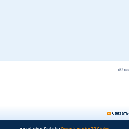
657 с
Связать