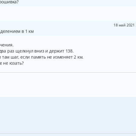
прошивка?
18 май 2021 
 делением в 1 км
ачения.
 два раз щелкнул вниз и держит 138.
 там шаг, если память не изменяет 2 км.
ее не юзать?