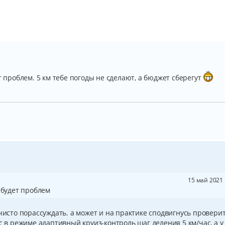
т проблем. 5 км тебе погоды не сделают, а бюджет сберегут
15 май 2021 
 будет проблем
 чисто порассуждать. а может и на практике сподвигнусь проверит
с в режиме адаптивный круиз-контроль шаг деления 5 км/час, а у