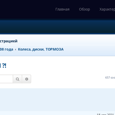
Главная
Обзор
Характе
истрацией
008 года
Колеса, диски, ТОРМОЗА
?!
657 с
Поиск
Расширенный поиск
18 апр 2021 