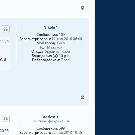
В
е
р
н
Nikola 1
у
т
Сообщения:
109
ь
Зарегистрирован:
11 янв 2016 06:46
11:34
Мой город:
Киев
с
Пол:
Мужской
я
Откуда:
Украина, Киев
к
Благодарил (а):
10 раз
н
, а
Поблагодарили:
7 раз
а
ч
а
л
у
В
е
р
н
addessit
у
Опытный форумчанин
т
ь
Сообщения:
599
20:53
Зарегистрирован:
22 янв 2018 19:46
с