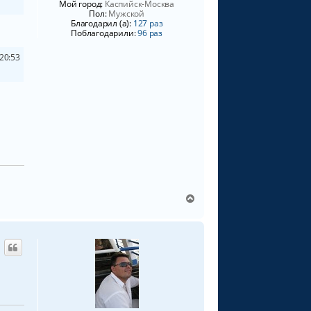
Мой город:
Каспийск-Москва
я
Пол:
Мужской
к
Благодарил (а):
127 раз
н
Поблагодарили:
96 раз
а
ч
20:53
а
л
у
В
е
р
н
у
т
ь
с
я
к