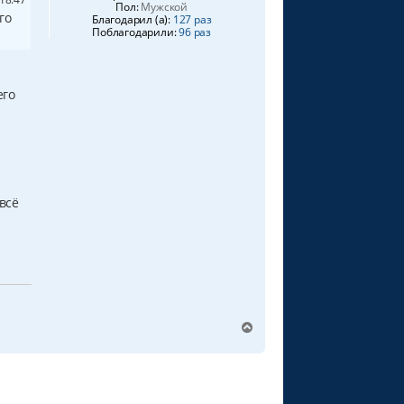
Пол:
Мужской
го
Благодарил (а):
127 раз
Поблагодарили:
96 раз
.
его
всё
В
е
р
н
у
т