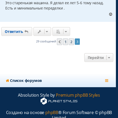
о
Это старенькая машина. Я делал ее лет 5-6 тому назад.
к
б
Есть и минимальные переделки .
н
щ
а
е
В
н
ч
е
и
а
р
е
л
н
у
Ответить
у
т
ь
1
2
29 сообщений
3
Пред.
с
я
к
Перейти
н
а
ч
а
л
Список форумов
у
Absolution Style by
Premium phpBB Styles
Создано на основе
phpBB
® Forum Software © phpBB
Limited