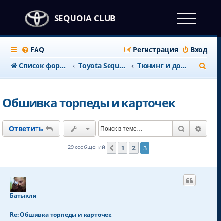
SEQUOIA CLUB
FAQ
Регистрация
Вход
П
Список форумов
Тоyota Sequoia c 2008 года
Тюнинг и доработки
о
и
Обшивка торпеды и карточек
с
к
Поиск
Расш
Ответить
1
2
29 сообщений
3
Пред.
Батыкля
Re: Обшивка торпеды и карточек