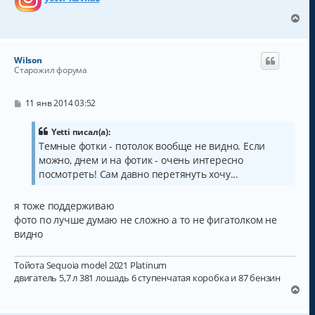
В
е
р
н
Wilson
у
Старожил форума
т
ь
с
С
11 янв 2014 03:52
о
я
о
к
б
Yetti писал(а):
н
щ
Темные фотки - потолок вообще не видно. Если
а
е
можно, днем и на фотик - очень интересно
н
ч
и
а
посмотреть! Сам давно перетянуть хочу...
е
л
у
я тоже поддерживаю
фото по лучше думаю не сложно а то не фигатолком не
видно
Тойота Sequoia model 2021 Platinum
двигатель 5,7 л 381 лошадь 6 ступенчатая коробка и 87 бензин
В
е
р