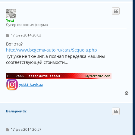
у
р
н
у
т
Yetti
ь
Супер старожил форума
с
я
С
17 фев 2014 20:03
к
о
о
Вот эта?
н
б
а
http://www.bogema-auto.ru/cars/Sequoia.php
щ
ч
е
Тут уже не тюнинг, а полная переделка машины
а
н
соответствующей стоимости...
и
л
е
у
yetti_kavkaz
В
е
р
н
Валерий82
у
т
ь
с
С
17 фев 2014 20:57
о
я