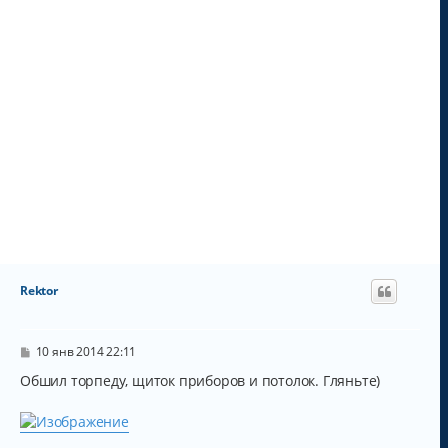
Rektor
С
10 янв 2014 22:11
о
о
Обшил торпеду, щиток приборов и потолок. Гляньте)
б
щ
е
н