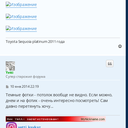
и
е
Toyota Sequoia platinum 2011 года
В
е
р
н
у
т
Yetti
ь
Супер старожил форума
с
я
С
10 янв 2014 22:19
к
о
о
Темные фотки - потолок вообще не видно. Если можно,
н
б
а
днем и на фотик - очень интересно посмотреть! Сам
щ
ч
давно перетянуть хочу...
е
а
н
и
л
е
у
yetti_kavkaz