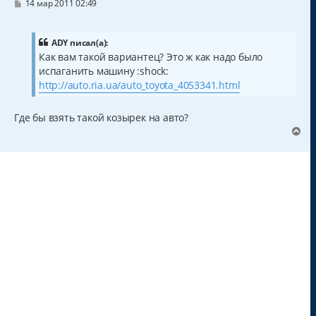
С
14 мар 2011 02:49
о
о
б
щ
ADY писал(а):
е
Как вам такой вариантец? Это ж как надо было
н
испаганить машину :shock:
и
е
http://auto.ria.ua/auto_toyota_4053341.html
Где бы взять такой козырек на авто?
В
е
р
н
у
т
ь
с
я
к
н
а
ч
а
л
у