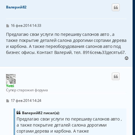
н
Валерий82
у
т
ь
с
С
16 фев 2014 14:33
о
я
о
Предлагаю свои услуги по перешиву салонов авто , а
к
б
также покрытие деталей салона дорогими сортами дерева
н
щ
а
и карбона. А также переоборудования салонов авто под
е
н
ч
бизнес офисы. Контакт Валерий, тел. 8916семь33десять67.
и
а
В
е
л
е
у
р
н
у
т
Yetti
ь
Супер старожил форума
с
я
С
17 фев 2014 14:24
к
о
о
н
б
Валерий82 писал(а):
а
щ
Предлагаю свои услуги по перешиву салонов авто ,
ч
е
а
а также покрытие деталей салона дорогими
н
и
л
сортами дерева и карбона. А также
е
у