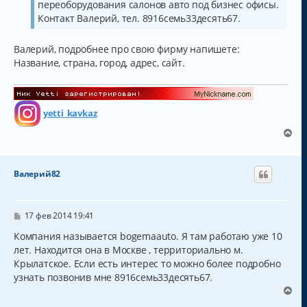
переоборудования салонов авто под бизнес офисы.
Контакт Валерий, тел. 8916семь33десять67.
Валерий, подробнее про свою фирму напишете:
Название, страна, город, адрес, сайт.
yetti_kavkaz
В
е
р
н
Валерий82
у
т
ь
с
С
17 фев 2014 19:41
о
я
о
Компания называется bogemaauto. Я там работаю уже 10
к
б
лет. Находится она в Москве , территориально м.
н
щ
а
Крылатское. Если есть интерес то можно более подробно
е
н
ч
узнать позвонив мне 8916семь33десять67.
и
а
В
е
л
е