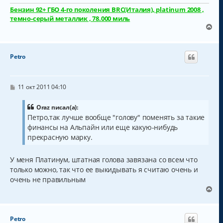
и
л
е
Бензин 92+ ГБО 4-го поколения BRC(Италия), platinum 2008 ,
у
темно-серый металлик , 78.000 миль
В
е
р
н
Petro
у
т
ь
с
С
11 окт 2011 04:10
о
я
о
к
б
Oraz писал(а):
н
щ
Петро,так лучше вообще "голову" поменять за такие
а
е
финансы на Альпайн или еще какую-нибудь
н
ч
и
а
прекрасную марку.
е
л
у
У меня Платинум, штатная голова завязана со всем что
только можно, так что ее выкидывать я считаю очень и
очень не правильным
В
е
р
н
Petro
у