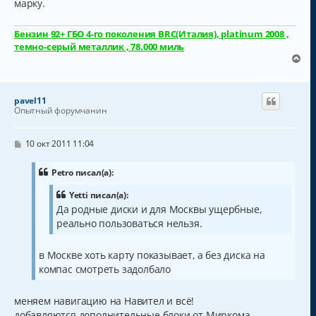
марку.
е
н
и
е
Бензин 92+ ГБО 4-го поколения BRC(Италия), platinum 2008 ,
темно-серый металлик , 78.000 миль
В
е
р
н
pavel11
у
Опытный форумчанин
т
ь
с
С
10 окт 2011 11:04
о
я
о
к
б
Petro писал(а):
н
щ
а
е
Yetti писал(а):
н
ч
Да родные диски и для Москвы ущербные,
и
а
е
реально пользоваться нельзя.
л
у
в Москве хоть карту показывает, а без диска на
компас смотреть задолбало
меняем навигацию на Навител и всё!
добавляются дополнительные блоки от Миркома