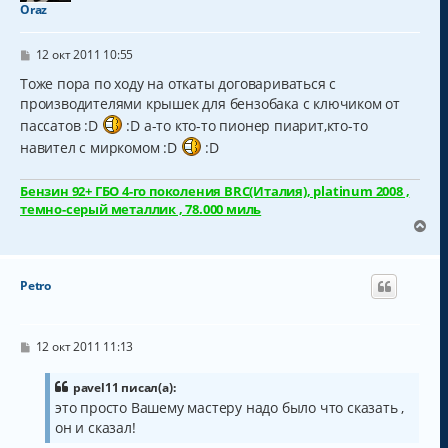
т
Oraz
ь
с
С
я
12 окт 2011 10:55
о
к
о
Тоже пора по ходу на откаты договариваться с
н
б
производителями крышек для бензобака с ключиком от
а
щ
ч
е
пассатов :D
:D а-то кто-то пионер пиарит,кто-то
н
а
навител с миркомом :D
:D
и
л
е
у
Бензин 92+ ГБО 4-го поколения BRC(Италия), platinum 2008 ,
темно-серый металлик , 78.000 миль
В
е
р
н
Petro
у
т
ь
с
С
12 окт 2011 11:13
о
я
о
к
б
pavel11 писал(а):
н
щ
это просто Вашему мастеру надо было что сказать ,
а
е
он и сказал!
н
ч
и
а