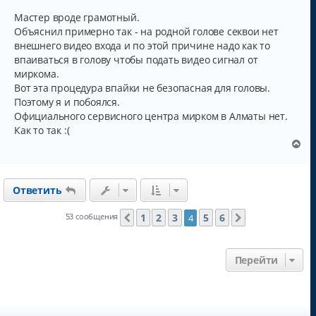
е
л
Мастер вроде грамотный.
у
Объяснил примерно так - на родной голове секвои нет
внешнего видео входа и по этой причине надо как то
впаиваться в голову чтобы подать видео сигнал от
миркома.
Вот эта процедура впайки не безопасная для головы.
Поэтому я и побоялся.
Официального сервисного центра мирком в Алматы нет.
Как то так :(
В
е
р
н
Ответить
у
т
ь
1
2
3
5
6
53 сообщения
4
Пред.
След.
с
я
к
Перейти
н
а
ч
а
л