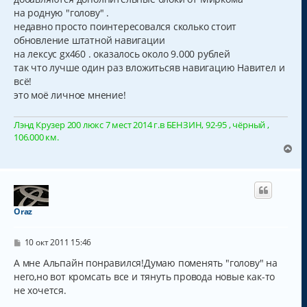
на родную "голову" .
недавно просто поинтересовался сколько стоит
обновление штатной навигации
на лексус gx460 . оказалось около 9.000 рублей
так что лучше один раз вложитьсяв навигацию Навител и
всё!
это моё личное мнение!
Лэнд Крузер 200 люкс 7 мест 2014 г.в БЕНЗИН, 92-95 , чёрный ,
106.000 км.
В
е
р
н
у
т
Oraz
ь
с
С
я
10 окт 2011 15:46
о
к
о
А мне Альпайн понравился!Думаю поменять "голову" на
н
б
него,но вот кромсать все и тянуть провода новые как-то
а
щ
ч
не хочется.
е
н
а