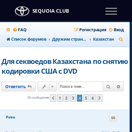
SEQUOIA CLUB
FAQ
Регистрация
Вход
П
Список форумов
Дружим странами
Казахстан
о
и
Для секвоедов Казахстана по снятию
с
кодировки США с DVD
к
Поиск
Расш
Ответить
1
2
3
5
6
53 сообщения
4
Пред.
След.
Petro