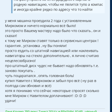
родную навигацию, чтобы не пялится тупо а компас
и иногда крайне редко по адресу что то найти
у меня машина проездила 2 года с установленным
Миркомом и ничего нормально всё было!
это просто Вашему мастеру надо было что сказать , он и
сказал!
к тому же Мирком ставят только в сервисных центрах !
гарантия , установка , ну Вы поняли!
просто ездить со штатной навигацией или наклеивать
навигаторы на стекло дополнительно , я лично считаю
нецелесообразно!
про штатный диск чудес не бывает надо обновлять т.е.
заново покупать .
чуть поцарапался , опять головная боль!
купил Навител с Миркомом и забыл про всё ( ну раз в
полгода сам обновил и всё)
хотя я понимаю что сейчас некоторые спросят сколько
мне Мирком с Навителом доплачивают! :D :D :D
удачи!
Лэнд Крузер 200 люкс 7 мест 2014 г.в БЕНЗИН, 92-95 , чёрный ,