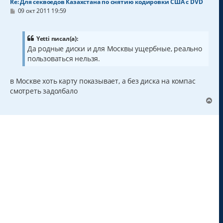
Re: Для секвоедов Казахстана по снятию кодировки США с DVD
С
09 окт 2011 19:59
о
о
б
щ
Yetti писал(а):
е
Да родные диски и для Москвы ущербные, реально
н
пользоваться нельзя.
и
е
в Москве хоть карту показывает, а без диска на компас
смотреть задолбало
В
е
р
н
у
т
ь
с
я
к
н
а
ч
а
л