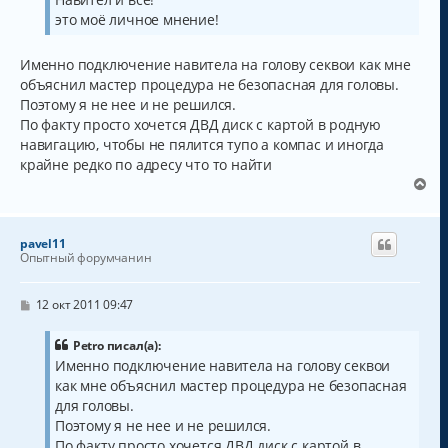
это моё личное мнение!
Именно подключение навитела на голову секвои как мне
объяснил мастер процедура не безопасная для головы.
Поэтому я не нее и не решился.
По факту просто хочется ДВД диск с картой в родную
навигацию, чтобы не пялится тупо а компас и иногда
крайне редко по адресу что то найти
В
е
р
н
pavel11
у
Опытный форумчанин
т
ь
с
С
12 окт 2011 09:47
о
я
о
к
б
Petro писал(а):
н
щ
Именно подключение навитела на голову секвои
а
е
как мне объяснил мастер процедура не безопасная
н
ч
и
а
для головы.
е
л
Поэтому я не нее и не решился.
у
По факту просто хочется ДВД диск с картой в