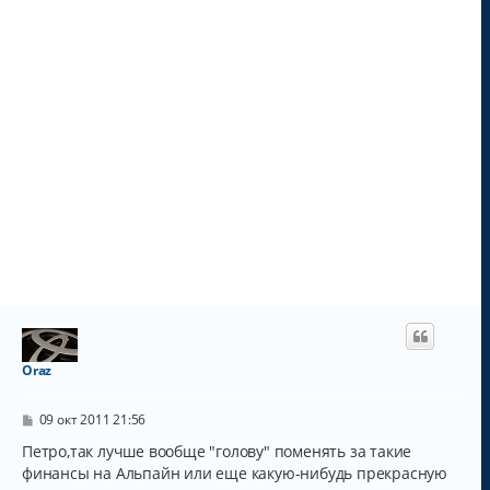
у
Oraz
С
09 окт 2011 21:56
о
о
Петро,так лучше вообще "голову" поменять за такие
б
финансы на Альпайн или еще какую-нибудь прекрасную
щ