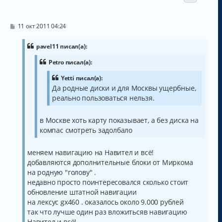
т
ь
с
С
11 окт 2011 04:24
о
я
о
к
б
pavel11 писал(а):
н
щ
а
е
Petro писал(а):
н
ч
и
а
Yetti писал(а):
е
л
Да родные диски и для Москвы ущербные,
у
реально пользоваться нельзя.
в Москве хоть карту показывает, а без диска на
компас смотреть задолбало
меняем навигацию на Навител и всё!
добавляются дополнительные блоки от Миркома
на родную "голову" .
недавно просто поинтересовался сколько стоит
обновление штатной навигации
на лексус gx460 . оказалось около 9.000 рублей
так что лучше один раз вложитьсяв навигацию
Навител и всё!