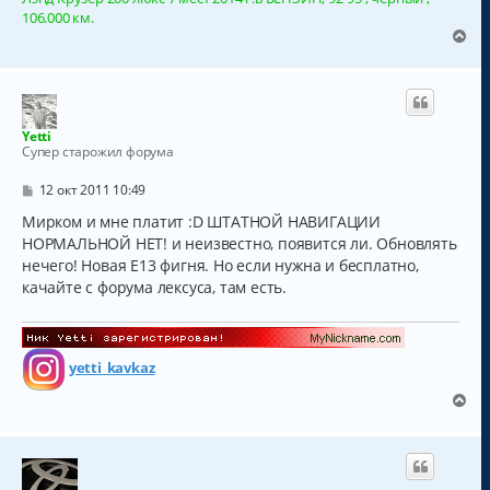
106.000 км.
В
е
р
н
у
т
Yetti
ь
Супер старожил форума
с
я
С
12 окт 2011 10:49
к
о
о
Мирком и мне платит :D ШТАТНОЙ НАВИГАЦИИ
н
б
а
НОРМАЛЬНОЙ НЕТ! и неизвестно, появится ли. Обновлять
щ
ч
нечего! Новая E13 фигня. Но если нужна и бесплатно,
е
а
н
качайте с форума лексуса, там есть.
и
л
е
у
yetti_kavkaz
В
е
р
н
у