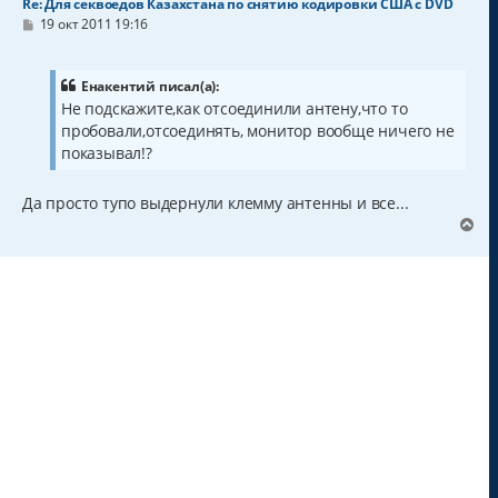
Re: Для секвоедов Казахстана по снятию кодировки США с DVD
С
19 окт 2011 19:16
о
о
б
щ
Енакентий писал(а):
е
Не подскажите,как отсоединили антену,что то
н
пробовали,отсоединять, монитор вообще ничего не
и
е
показывал!?
Да просто тупо выдернули клемму антенны и все...
В
е
р
н
у
т
ь
с
я
к
н
а
ч
а
л