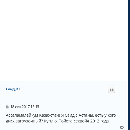
у
Саид_KZ
С
18 сен 2017 15:15
о
о
Ассаламалейкум Казахстан! Я Саид с Астаны, есть у кого
б
диск загрузочный? Куплю. Тойота секвойя 2012 года
щ
е
В