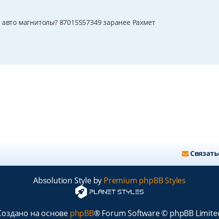
 авто магнитолы? 87015557349 заранее Рахмет
Связать
Absolution Style by
Premium phpBB Styles
Создано на основе
phpBB
® Forum Software © phpBB Limite