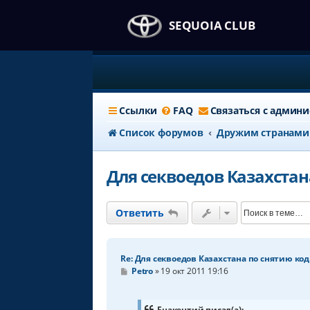
SEQUOIA CLUB
Ссылки
FAQ
Связаться с админ
Список форумов
Дружим странами
Для секвоедов Казахста
Ответить
Re: Для секвоедов Казахстана по снятию к
С
Petro
»
19 окт 2011 19:16
о
о
б
щ
Енакентий писал(а):