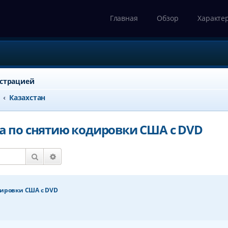
Главная
Обзор
Характе
истрацией
Казахстан
на по снятию кодировки США с DVD
Поиск
Расширенный поиск
одировки США с DVD