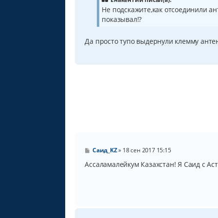
е
Не подскажите,как отсоединили ан
н
показывал!?
и
е
Да просто тупо выдернули клемму антен
С
Саид_KZ
»
18 сен 2017 15:15
о
о
Ассаламалейкум Казахстан! Я Саид с Аст
б
щ
е
н
и
е