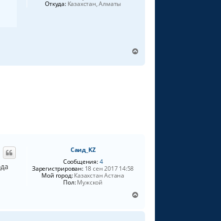
Откуда:
Казахстан, Алматы
В
е
р
н
у
т
ь
с
я
к
н
а
Саид_KZ
ч
а
Сообщения:
4
ода
Зарегистрирован:
18 сен 2017 14:58
л
Мой город:
Казахстан Астана
у
Пол:
Мужской
В
е
р
н