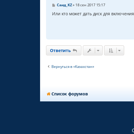
С
Саид_KZ
»
18 сен 2017 15:17
о
о
Или кто может дать диск для включения
б
щ
е
н
и
е
Ответить
Вернуться в «Казахстан»
Список форумов