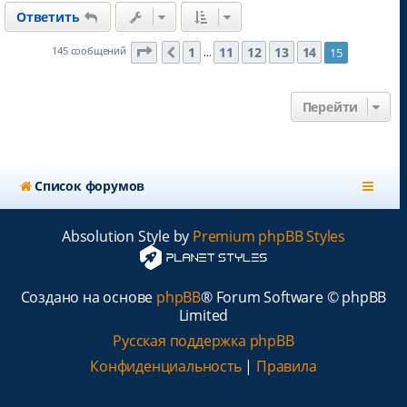
н
Ответить
у
т
ь
Страница
15
из
15
1
11
12
13
14
145 сообщений
15
Пред.
…
с
я
к
Перейти
н
а
ч
а
л
Список форумов
у
Absolution Style by
Premium phpBB Styles
Создано на основе
phpBB
® Forum Software © phpBB
Limited
Русская поддержка phpBB
Конфиденциальность
|
Правила