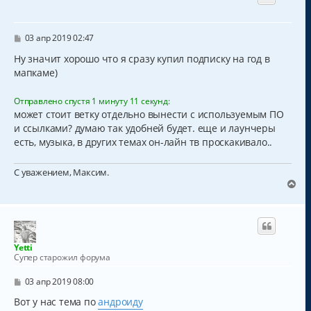
у
т
ь
с
С
03 апр 2019 02:47
о
я
о
Ну значит хорошо что я сразу купил подписку на год в
к
б
мапкаме)
н
щ
а
е
н
ч
Отправлено спустя 1 минуту 11 секунд:
и
а
может стоит ветку отдельно вынести с используемым ПО
е
л
и ссылками? думаю так удобней будет. еще и лаунчеры
у
есть, музыка, в других темах он-лайн тв проскакивало..
С уважением, Максим.
В
е
р
н
у
т
Yetti
ь
Супер старожил форума
с
я
С
03 апр 2019 08:00
к
о
о
Вот у нас тема по
андроиду
н
б