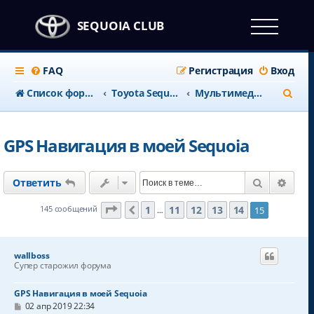
SEQUOIA CLUB
FAQ
Регистрация
Вход
П
Список форумов
Тоyota Sequoia c 2008 года
Мультимедия и навигация
о
и
GPS Навигация в моей Sequoia
с
к
Поиск
Расш
Ответить
Страница
15
из
15
1
11
12
13
14
145 сообщений
15
Пред.
…
wallboss
Супер старожил форума
GPS Навигация в моей Sequoia
С
02 апр 2019 22:34