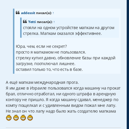
о
о
б
щ
addessit
писал(а):
↑
е
н
Yetti
писал(а):
↑
и
стояли на одном устройстве мапкам на другом
е
стрелка. Мапкам оказался эффективнее.
Юра, чем, если не секрет?
просто я мапкамом не пользовался.
стрелку купил давно, обновление базы при каждой
загрузке, поотключал лишнее.
оставил только то, что есть в базе.
А ещё мапкам международная прога.
Я им даже в Израиле пользовался когда машину на прокат
брал, отлично отработал, ни одного штрафа в арендную
контору не пришло. Я когда машину сдавал, менеджер по
компу пощелкал и с удивленным видом пожал мне лапу.
Не знал он что лапу надо было жать создателю мапкама