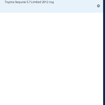
Toyota Sequoia 5,7 Limited 2012 год
В
е
р
н
у
т
ь
с
я
к
н
а
ч
а
л
у