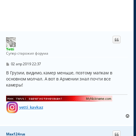
Yetti
Супер старожил форума
С
02 апр 2019 22:37
о
о
В Грузии, видимо, камер меньше, поэтому мапкам в
б
основном молчал. А вот в Армении знал почти все
щ
камеры!
е
н
и
е
yetti_kavkaz
В
е
р
н
Max124rus