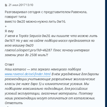
С
21 июл 2017 13:10
о
о
Разговаривал сегодня с представителем Равенола,
б
говорит типа
щ
вместо 0w20 можно-нужно лить 0w16.
е
н
+
и
Я ему
е
У меня в Toyota Sequoia 0w20, вы пишите что можно лить
0w16?! Но у вас на сайте подбора масел предлагается по
мою машину 0w20
ravenol.oilexpert.pro/?id=46287 Плюс почему интервал
замены упал до 2500 миль?!
Ответ
Наш каталог — это зеркало немецкого подбора
www.ravenol.de/oel-finder.html
В нём усреднённые для Европы
рекомендации учитывающие разрешённые экологические
классы (не ниже Евро 5) и климатические условия. Мы
подбираем максимально подходящие, для российских
условий эксплуатации, смазочные материалы. Поэтому
наши рекомендации могут отличаться от каталожных.
Ответить