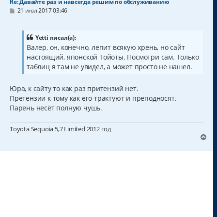
Re: Давайте раз и навсегда решим по обслуживанию
С
21 июл 2017 03:46
о
о
б
щ
Yetti писал(а):
е
Валер, он, конечно, лепит всякую хрень, но сайт
н
настоящий, японской Тойоты. Посмотри сам. Только
и
е
таблиц я там не увидел, а может просто не нашел.
Юра, к сайту то как раз притензий нет.
Претензии к тому как его трактуют и преподносят.
Парень несёт полную чушь.
Toyota Sequoia 5,7 Limited 2012 год
В
е
р
н
у
т
ь
с
я
к