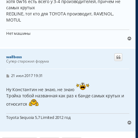
хотя 0w16 есть всего у 3-4 производителей, причем не
самых крутых
REDLINE, тот кто для TOYOTA производит, RAVENOL,
MOTUL
Нет машины
В
е
р
н
wallboss
у
Супер старожил форума
т
ь
с
С
21 июл 2017 19:31
о
я
о
к
б
Ну Константин не знаю, не знаю
н
щ
Тройка тобой названная как раз к банде самых крутых и
а
е
н
ч
относится
и
а
е
л
у
Toyota Sequoia 5,7 Limited 2012 год
В
е
р