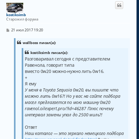
н
у
т
kostiksimb
ь
Старожил форума
с
я
С
21 июл 2017 19:20
к
о
о
н
б
wallboss писал(а):
а
щ
ч
е
kostiksimb писал(а):
а
н
Разговаривал сегодня с представителем
и
л
е
Равенола, говорит типа
у
вместо 0w20 можно-нужно лить 0w16.
+
Я ему
У меня в Toyota Sequoia 0w20, вы пишите что
можно лить 0w16?! Но у вас на сайте подбора
масел предлагается по мою машину 0w20
ravenol.oilexpert.pro/?id=46287 Плюс почему
интервал замены упал до 2500 миль?!
Ответ
Наш каталог — это зеркало немецкого подбора