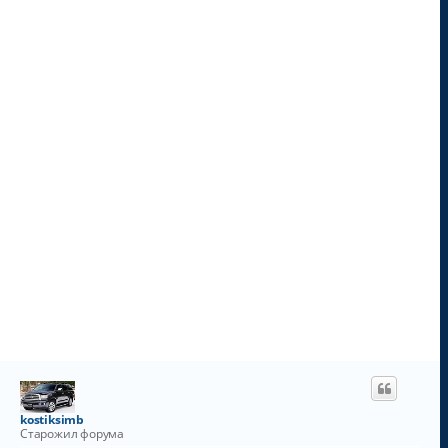
н
а
ч
а
л
у
kostiksimb
Старожил форума