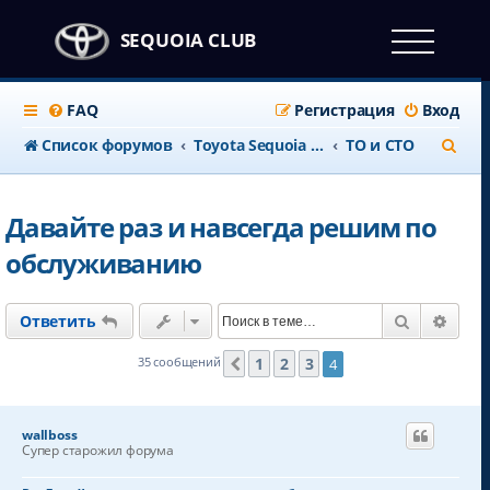
SEQUOIA CLUB
FAQ
Регистрация
Вход
П
Список форумов
Тоyota Sequoia c 2008 года
ТО и СТО
о
и
Давайте раз и навсегда решим по
с
обслуживанию
к
Поиск
Расш
Ответить
1
2
3
35 сообщений
4
Пред.
wallboss
Супер старожил форума