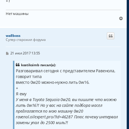
+1
Нет машины
В
е
р
н
wallboss
у
Супер старожил форума
т
ь
с
С
21 июл 2017 13:55
о
я
о
к
б
kostiksimb писал(а):
н
щ
Разговаривал сегодня с представителем Равенола,
а
е
говорит типа
н
ч
и
а
вместо 0w20 можно-нужно лить 0w16.
е
л
+
у
Я ему
У меня в Toyota Sequoia 0w20, вы пишите что можно
лить 0w16?! Но у вас на сайте подбора масел
предлагается по мою машину 0w20
ravenol.oilexpert.pro/?id=46287 Плюс почему интервал
замены упал до 2500 миль?!