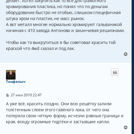
делает. Хотел закупить как то все для грамотного
щ
ч
хромирования пластика, но понял что по деньгам
е
а
н
оборудование быстро не отобью, слишком спецефичная
и
л
штука хром на пластик, не масс рынок.
е
у
А вот металл многие нормально хромируют гальваникой
начиная с 410 завода Антонова и заканчивая решионами.
Чтобы как то выкрутиться я бы советовал красить той
краской что 4wd сказал и под лак.
В
е
р
н
у
т
Тиофеныч
ь
с
С
я
27 июл 2010 22:47
о
к
о
А уже всё, красить поздно. Они всю решётку залили
н
б
толстенным слоем этого гавёного лака, от чего она
а
щ
ч
потеряла свою чёткую форму, исчезли ровные граници и
е
н
а
края, всюду огромные подтёки и застывшие капли.
и
л
В
е
у
е