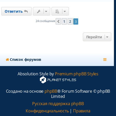
р
н
Ответить
у
т
ь
1
2
24 сообщения
3
Пред.
с
я
к
Перейти
н
а
ч
а
л
Список форумов
у
Absolution Style by
Premium phpBB Styles
Создано на основе
phpBB
® Forum Software © phpBB
Limited
Русская поддержка phpBB
Конфиденциальность
|
Правила