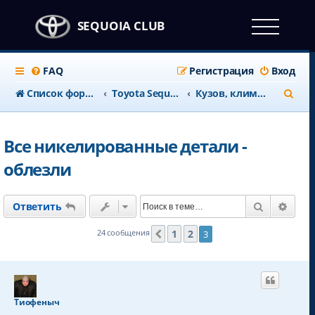
SEQUOIA CLUB
FAQ
Регистрация
Вход
П
Список форумов
Тоyota Sequoia c 2008 года
Кузов, климат и салон
о
и
Все никелированные детали -
с
облезли
к
Поиск
Расш
Ответить
1
2
24 сообщения
3
Пред.
Тиофеныч