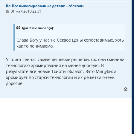
Re: Все никелированные детали - облезли
С
31 май 2010 22:31
о
о
б
щ
Igor Kiev писал(а):
е
н
Слава Богу у нас на Секвое цены сопоставимые, хоть
и
е
как то понимаемо.
У Тойот сейчас самые дешевые решётки, т.к. они сменили
технологию хромирования на менее дорогую. В
результате все новые Тойоты облазят. Зато Мицубиси
хромирует по старой технологии и их решетки очень
дорогие.
В
е
р
н
у
т
ь
с
я