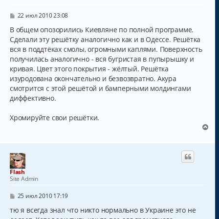
С
22 июл 2010 23:08
о
о
В общем опозорились Киевляне по полной программе.
б
Сделали эту решётку аналогично как и в Одессе. Решётка
щ
вся в поддтёках смолы, огромными каплями. Поверхность
е
н
получилась аналогично - вся бугристая в пупырышку и
и
кривая. Цвет этого покрытия - жёлтый. Решётка
е
изуродована окончательно и безвозвратно. Акура
смотрится с этой решётой и бамперными молдингами
диффективно.
Хромируйте свои решётки.
В
е
р
н
у
т
Flash
ь
Site Admin
с
я
С
25 июл 2010 17:19
к
о
о
тю я всегда знал что никто нормально в Украине это не
н
б
а