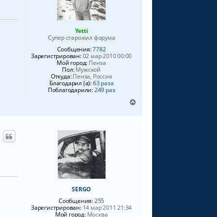
с
я
к
н
Yetti
а
Супер старожил форума
ч
Сообщения:
7782
а
Зарегистрирован:
02 мар 2010 00:00
л
Мой город:
Пенза
у
Пол:
Мужской
Откуда:
Пенза, Россия
Благодарил (а):
63 раза
Поблагодарили:
249 раз
В
е
р
н
у
т
ь
с
я
к
н
SERGO
а
Сообщения:
255
ч
Зарегистрирован:
14 мар 2011 21:34
а
Мой город:
Москва