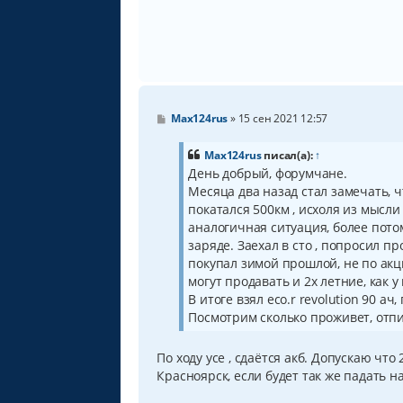
С
Max124rus
»
15 сен 2021 12:57
о
о
б
Max124rus
писал(а):
↑
щ
День добрый, форумчане.
е
Месяца два назад стал замечать, ч
н
и
покатался 500км , исхоля из мысл
е
аналогичная ситуация, более пото
заряде. Заехал в сто , попросил п
покупал зимой прошлой, не по акци
могут продавать и 2х летние, как 
В итоге взял eco.r revolution 90 ач
Посмотрим сколько проживет, отп
По ходу усе , сдаётся акб. Допускаю ч
Красноярск, если будет так же падать н