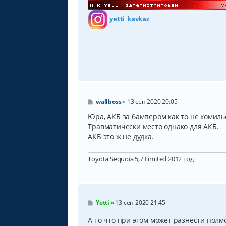
yetti_kavkaz
С
wallboss
»
13 сен 2020 20:05
о
о
Юра, АКБ за бампером как то не комиль
б
Травматически место однако для АКБ.
щ
АКБ это ж не дудка.
е
н
и
е
Toyota Sequoia 5,7 Limited 2012 год
С
Yetti
»
13 сен 2020 21:45
о
о
А то что при этом может разнести пол
б