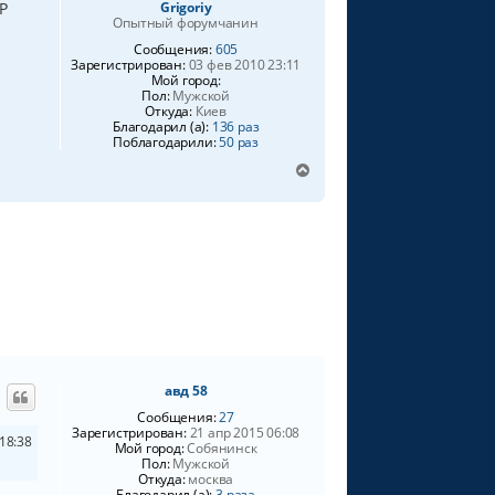
P
Grigoriy
Опытный форумчанин
Сообщения:
605
Зарегистрирован:
03 фев 2010 23:11
Мой город:
Пол:
Мужской
Откуда:
Киев
Благодарил (а):
136 раз
Поблагодарили:
50 раз
В
е
р
н
у
т
ь
с
я
к
н
а
авд 58
ч
а
Сообщения:
27
Зарегистрирован:
21 апр 2015 06:08
л
18:38
Мой город:
Собянинск
у
Пол:
Мужской
Откуда:
москва
Благодарил (а):
3 раза