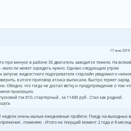
17 янв 2019 
то при минусе в районе 30 двигатель заводится тяжело. На всяки
и - мало ли может зарядить нужно. Однако следующим утром
м запуске жидкостного подогревателя старлайн уведомил о низко
роверить, в итоге приговор атласа выписали, быстро теряет заряд.
и. Обидно, что тогда не достал ветку и предупреждение о том чт
у меня произошло.
, пусковой ток 810, стартерный , за 11400 руб . Стал как родной.
ишусь
то 2 недели очень малые ежедневные пробеги. Поеду на выходных в
апряжение , поменяю . Итого на текущий момент 2 года и 8 месяц