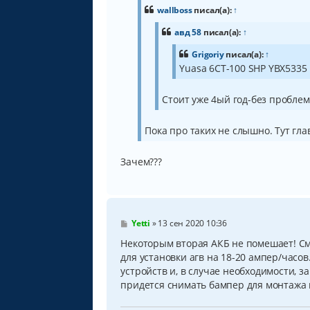
о
б
wallboss
писал(а):
↑
щ
е
авд 58
писал(а):
↑
н
и
Grigoriy
писал(а):
↑
е
Yuasa 6СТ-100 SHP YBX5335
Стоит уже 4ый год-без проблем.
Пока про таких не слышно. Тут гла
Зачем???
С
Yetti
»
13 сен 2020 10:36
о
о
Некоторым вторая АКБ не помешает! Смо
б
для установки агв на 18-20 ампер/часо
щ
устройств и, в случае необходимости, з
е
н
придется снимать бампер для монтажа 
и
е