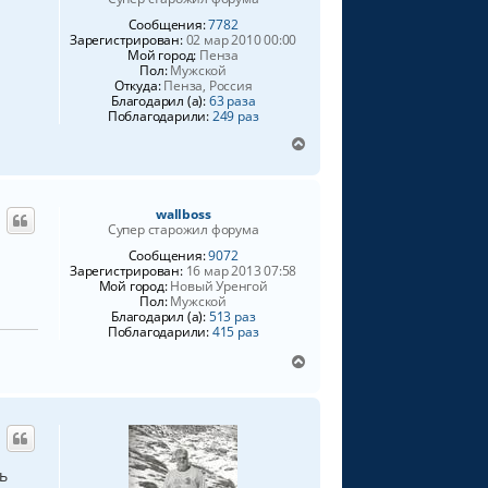
ч
Сообщения:
7782
а
Зарегистрирован:
02 мар 2010 00:00
л
Мой город:
Пенза
у
Пол:
Мужской
Откуда:
Пенза, Россия
Благодарил (а):
63 раза
Поблагодарили:
249 раз
В
е
р
н
wallboss
у
Супер старожил форума
т
ь
Сообщения:
9072
Зарегистрирован:
16 мар 2013 07:58
с
Мой город:
Новый Уренгой
я
Пол:
Мужской
к
Благодарил (а):
513 раз
н
Поблагодарили:
415 раз
а
В
ч
е
а
р
л
н
у
у
т
ь
ь