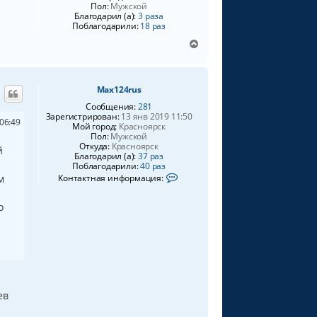
л
Пол:
Мужской
у
Благодарил (а):
3 раза
Поблагодарили:
18 раз
В
е
р
н
Max124rus
у
т
Сообщения:
281
ь
Зарегистрирован:
13 янв 2019 11:50
06:49
Мой город:
Красноярск
с
Пол:
Мужской
я
Откуда:
Красноярск
й
к
Благодарил (а):
37 раз
н
Поблагодарили:
40 раз
К
а
Контактная информация:
м
о
ч
н
а
т
о
л
а
у
к
т
н
а
я
и
н
ф
ев
о
р