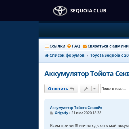
SEQUOIA CLUB
Ссылки
FAQ
Связаться с админ
Список форумов
Тоyota Sequoia c 2
Аккумулятор Тойота Сек
Ответить
Аккумулятор Тойота Секвойя
С
Grigoriy
»
21 июл 2020 18:38
о
о
б
Всем привет!!! начал сдыхать мой аккум
щ