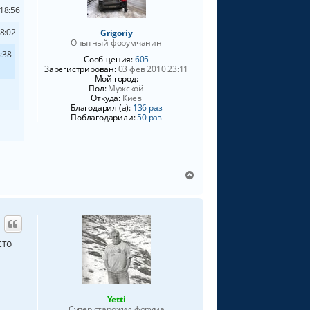
ь
18:56
с
я
8:02
Grigoriy
к
Опытный форумчанин
н
:38
Сообщения:
605
а
Зарегистрирован:
03 фев 2010 23:11
ч
Мой город:
а
Пол:
Мужской
Откуда:
Киев
л
Благодарил (а):
136 раз
у
Поблагодарили:
50 раз
В
е
р
н
у
т
сто
ь
с
я
к
н
Yetti
а
Супер старожил форума