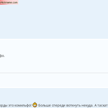
фо.
морды это комильфо!
Больше спереди воткнуть некуда. А таскат