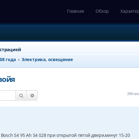
Главная
Обзор
Характе
истрацией
008 года
Электрика, освещение
войя
250 с
Поиск
Расширенный поиск
 Bosch S4 95 Ah S4 028 при открытой пятой двери,минут 15-20