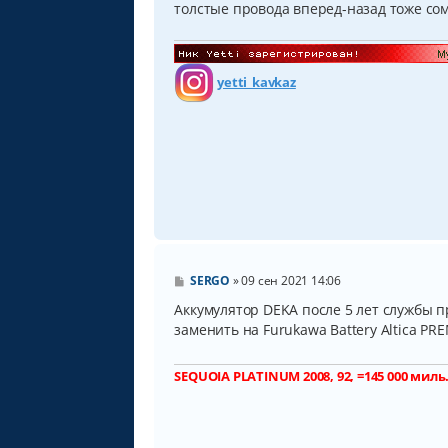
толстые провода вперед-назад тоже со
щ
е
н
и
е
yetti_kavkaz
С
SERGO
»
09 сен 2021 14:06
о
о
Аккумулятор DEKA после 5 лет службы п
б
заменить на Furukawa Battery Altica PR
щ
е
н
SEQUOIA PLATINUM 2008, 92, =145 000 миль
и
е