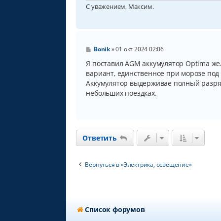
С уважением, Максим.
С
Bonik
»
01 окт 2024 02:06
о
о
Я поставил AGM аккумулятор Optima жел
б
вариант, единственное при морозе под -
щ
Аккумулятор выдерживае полный разряд
е
н
небольших поездках.
и
е
Ответить
Вернуться в «Электрика, освещение»
Список форумов