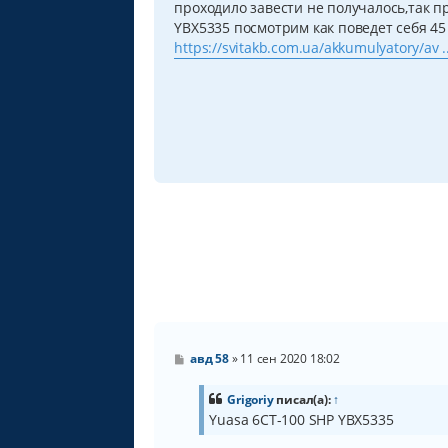
проходило завести не получалось,так п
е
н
YBX5335 посмотрим как поведет себя 45
и
https://svitakb.com.ua/akkumulyatory/av .
е
С
авд 58
»
11 сен 2020 18:02
о
о
б
Grigoriy
писал(а):
↑
щ
Yuasa 6СТ-100 SHP YBX5335
е
н