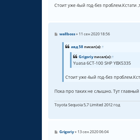
и
Стоит уже 4ый год-без проблем.Кстати ,
е
С
wallboss
»
11 сен 2020 18:56
о
о
б
авд 58
писал(а):
↑
щ
е
Grigoriy
писал(а):
↑
н
Yuasa 6СТ-100 SHP YBX5335
и
е
Стоит уже 4ый год-без проблем.Кст
Пока про таких не слышно. Тут главный 
Toyota Sequoia 5,7 Limited 2012 год
С
Grigoriy
»
13 сен 2020 06:04
о