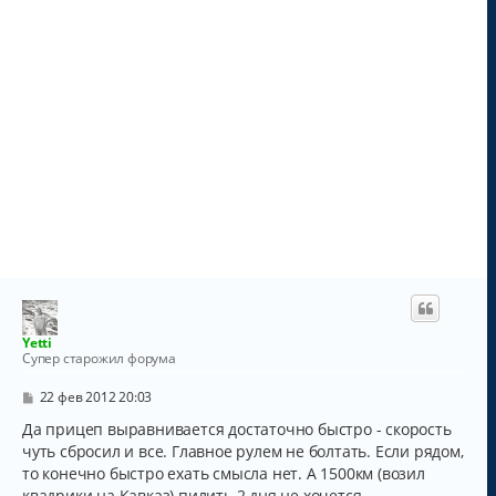
Yetti
Супер старожил форума
С
22 фев 2012 20:03
о
о
Да прицеп выравнивается достаточно быстро - скорость
б
чуть сбросил и все. Главное рулем не болтать. Если рядом,
щ
то конечно быстро ехать смысла нет. А 1500км (возил
е
н
квадрики на Кавказ) пилить 2 дня не хочется.