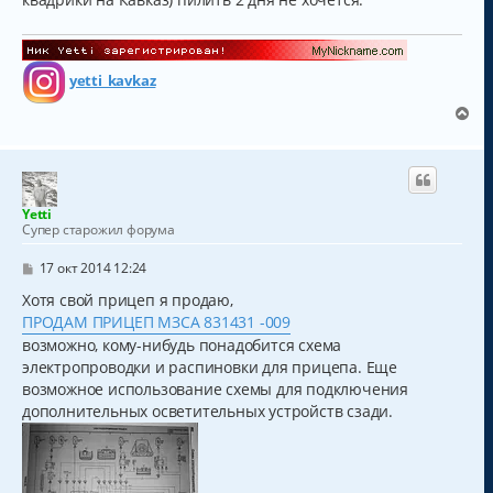
и
е
yetti_kavkaz
В
е
р
н
у
т
Yetti
ь
Супер старожил форума
с
я
С
17 окт 2014 12:24
к
о
о
Хотя свой прицеп я продаю,
н
б
а
ПРОДАМ ПРИЦЕП МЗСА 831431 -009
щ
ч
е
возможно, кому-нибудь понадобится схема
а
н
электропроводки и распиновки для прицепа. Еще
и
л
возможное использование схемы для подключения
е
у
дополнительных осветительных устройств сзади.