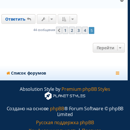
е
р
н
Ответить
у
т
ь
1
2
3
4
44 сообщения
5
Пред.
с
я
к
Перейти
н
а
ч
а
л
Список форумов
у
Absolution Style by
Premium phpBB Styles
Создано на основе
phpBB
® Forum Software © phpBB
Limited
Русская поддержка phpBB