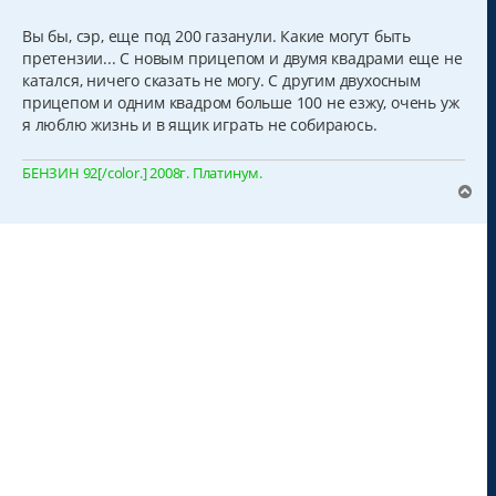
о
о
б
Вы бы, сэр, еще под 200 газанули. Какие могут быть
щ
претензии... С новым прицепом и двумя квадрами еще не
е
н
катался, ничего сказать не могу. С другим двухосным
и
прицепом и одним квадром больше 100 не езжу, очень уж
е
я люблю жизнь и в ящик играть не собираюсь.
БЕНЗИН 92[/color.] 2008г. Платинум.
В
е
р
н
у
т
ь
с
я
к
н
а
ч
а
л
у