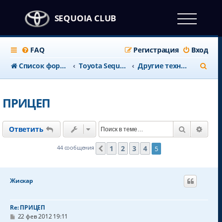
SEQUOIA CLUB
FAQ
Регистрация
Вход
П
Список форумов
Тоyota Sequoia c 2008 года
Другие технические вопросы
о
и
ПРИЦЕП
с
к
Поиск
Расш
Ответить
1
2
3
4
44 сообщения
5
Пред.
Жискар
Re: ПРИЦЕП
С
22 фев 2012 19:11