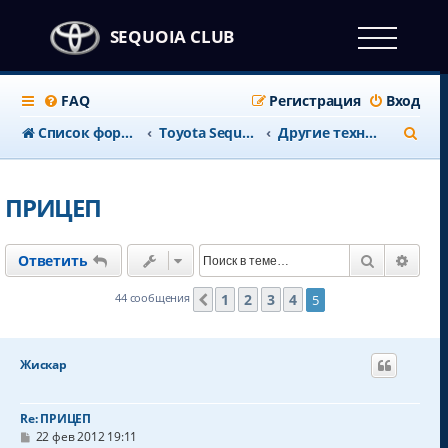
SEQUOIA CLUB
FAQ
Регистрация
Вход
П
Список форумов
Тоyota Sequoia c 2008 года
Другие технические вопросы
о
и
ПРИЦЕП
с
к
Поиск
Расш
Ответить
1
2
3
4
44 сообщения
5
Пред.
Жискар
Re: ПРИЦЕП
С
22 фев 2012 19:11