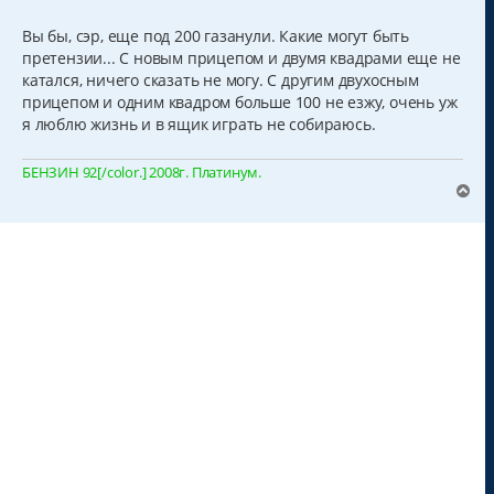
о
о
б
Вы бы, сэр, еще под 200 газанули. Какие могут быть
щ
претензии... С новым прицепом и двумя квадрами еще не
е
н
катался, ничего сказать не могу. С другим двухосным
и
прицепом и одним квадром больше 100 не езжу, очень уж
е
я люблю жизнь и в ящик играть не собираюсь.
БЕНЗИН 92[/color.] 2008г. Платинум.
В
е
р
н
у
т
ь
с
я
к
н
а
ч
а
л
у