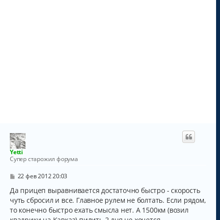
Yetti
Супер старожил форума
С
22 фев 2012 20:03
о
о
Да прицеп выравнивается достаточно быстро - скорость
б
чуть сбросил и все. Главное рулем не болтать. Если рядом,
щ
то конечно быстро ехать смысла нет. А 1500км (возил
е
н
квадрики на Кавказ) пилить 2 дня не хочется.