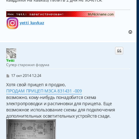
и
е
yetti_kavkaz
В
е
р
н
у
т
Yetti
ь
Супер старожил форума
с
я
С
17 окт 2014 12:24
к
о
о
Хотя свой прицеп я продаю,
н
б
а
ПРОДАМ ПРИЦЕП МЗСА 831431 -009
щ
ч
е
возможно, кому-нибудь понадобится схема
а
н
электропроводки и распиновки для прицепа. Еще
и
л
возможное использование схемы для подключения
е
у
дополнительных осветительных устройств сзади.