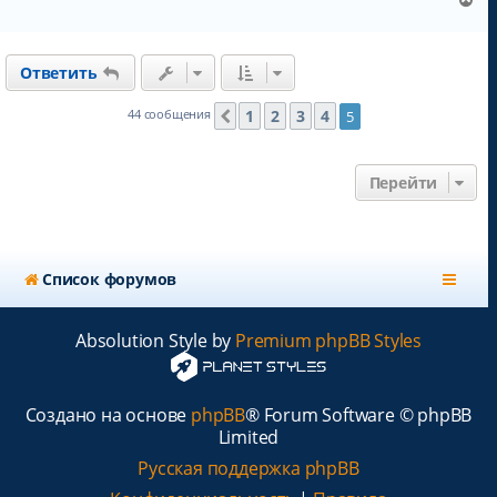
е
р
н
Ответить
у
т
ь
1
2
3
4
44 сообщения
5
Пред.
с
я
к
Перейти
н
а
ч
а
л
Список форумов
у
Absolution Style by
Premium phpBB Styles
Создано на основе
phpBB
® Forum Software © phpBB
Limited
Русская поддержка phpBB