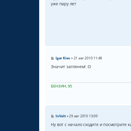
б
уже пару лет
щ
е
н
и
е
С
Igor Kiev
»
21 авг 2010 11:48
о
о
Значит заглянем! :D
б
щ
е
н
БЕНЗИН, 95
и
е
С
InVaIt
»
29 авг 2010 13:09
о
о
Ну вот с начало сходите и посмотрите ка
б