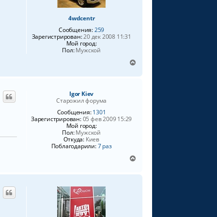
с
я
4wdcentr
к
Сообщения:
259
н
Зарегистрирован:
20 дек 2008 11:31
а
Мой город:
ч
Пол:
Мужской
а
В
л
е
у
р
н
Igor Kiev
у
Старожил форума
т
ь
Сообщения:
1301
Зарегистрирован:
05 фев 2009 15:29
с
Мой город:
я
Пол:
Мужской
к
Откуда:
Киев
н
Поблагодарили:
7 раз
а
В
ч
е
а
р
л
н
у
у
т
ь
с