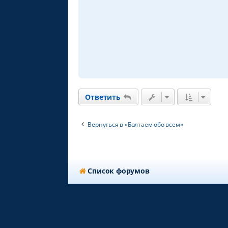
щ
е
н
и
е
Ответить
Вернуться в «Болтаем обо всем»
Список форумов