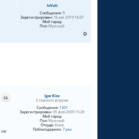
InVaIt
Сообщения:
5
Зарегистрирован:
16 авг 2010 16:07
Мой город:
Пол:
Мужской
В
е
р
н
у
т
ь
с
я
к
н
а
Igor Kiev
ч
Старожил форума
а
Сообщения:
1301
л
Зарегистрирован:
05 фев 2009 15:29
у
Мой город:
Пол:
Мужской
Откуда:
Киев
Поблагодарили:
7 раз
 не