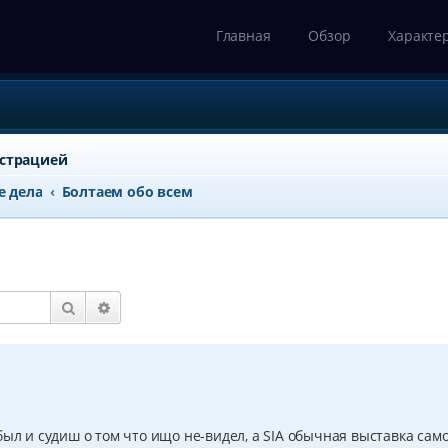
Главная
Обзор
Характе
истрацией
е дела
Болтаем обо всем
Поиск
Расширенный поиск
был и судиш о том что ищо не-видел, а SIA обычная выставка сам