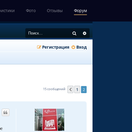
ристики
Фото
Отзывы
Форум
Поиск
Расширенный поиск
Регистрация
Вход
1
15 сообщений
2
Пред.
ое