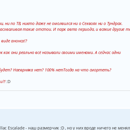
, ни по ТВ, никто даже не омолвился ни о Секвоях ни о Тундрах.
расхваливая такие отстои. И парк авто периода, и всякие другие 
 виде анонса!?
к как они реально всё называли своими именами. А сейчас одни
будет? Наеврняка нет? 100% нетТогда на что смортеть?
и?!
:D
lac Escalade - наш размерчик :D , но у них вроде ничего не меня