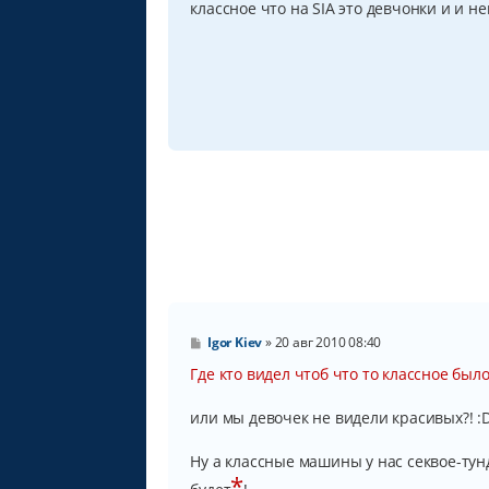
классное что на SIA это девчонки и и 
е
н
и
е
С
Igor Kiev
»
20 авг 2010 08:40
о
о
Где кто видел чтоб что то классное был
б
щ
или мы девочек не видели красивых?! :D
е
н
и
Ну а классные машины у нас секвое-тун
е
*