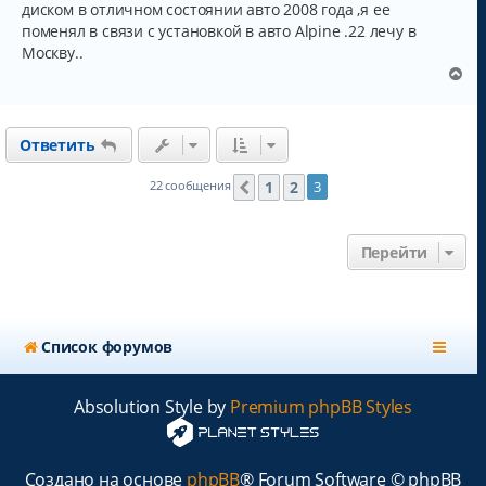
б
диском в отличном состоянии авто 2008 года ,я ее
щ
поменял в связи с установкой в авто Alpine .22 лечу в
е
н
Москву..
и
В
е
е
р
н
Ответить
у
т
ь
1
2
22 сообщения
3
Пред.
с
я
к
Перейти
н
а
ч
а
л
Список форумов
у
Absolution Style by
Premium phpBB Styles
Создано на основе
phpBB
® Forum Software © phpBB