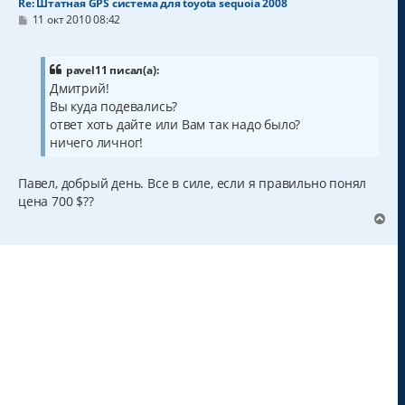
Re: Штатная GPS система для toyota sequoia 2008
С
11 окт 2010 08:42
о
о
б
щ
pavel11 писал(а):
е
Дмитрий!
н
Вы куда подевались?
и
е
ответ хоть дайте или Вам так надо было?
ничего личног!
Павел, добрый день. Все в силе, если я правильно понял
цена 700 $??
В
е
р
н
у
т
ь
с
я
к
н
а
ч