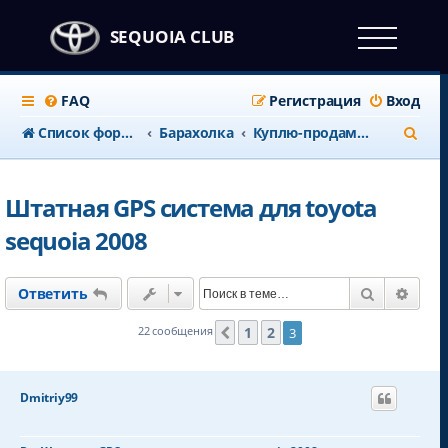
SEQUOIA CLUB
FAQ
Регистрация
Вход
П
Список форумов
Барахолка
Куплю-продам запчасти, аксессуары
о
и
Штатная GPS система для toyota
с
sequoia 2008
к
Поиск
Расш
Ответить
1
2
22 сообщения
3
Пред.
Dmitriy99