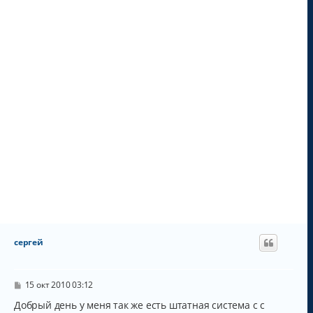
а
л
у
сергей
С
15 окт 2010 03:12
о
о
Добрый день у меня так же есть штатная система с с