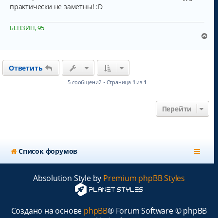
практически не заметны! :D
БЕНЗИН, 95
В
е
р
н
Ответить
у
т
5 сообщений • Страница
1
из
1
ь
с
я
Перейти
к
н
а
ч
а
Список форумов
л
у
Absolution Style by
Premium phpBB Styles
Создано на основе
phpBB
® Forum Software © phpBB