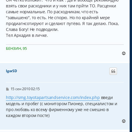
взять свои расходники и у них там прйти ТО. Расценки
самые нормальные. По расходникам, что есть
"завышено", то есть. Не спорю. Но по крайней мере
продиагнсотируют и сделают путёво. Я так делаю. Пока,
Слава Богу! Не подводили.
Тел Аркадия в личке.
БЕНЗИН, 95
В
е
р
н
IgorSD
у
т
ь
с
С
15 сен 2010 02:15
о
я
о
http://smg.toyotapartsandservice.com/index.php
введи
к
б
н
модель и пробег (с монитором Пионер, специалистом и
щ
а
е
про любовь ко всему фирменному уже не смешно в
н
ч
каждом втором посте)
и
а
В
е
л
е
у
р