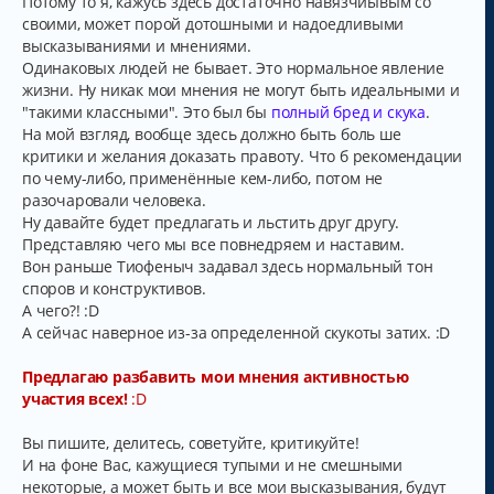
Потому то я, кажусь здесь достаточно навязчиывым со
своими, может порой дотошными и надоедливыми
высказываниями и мнениями.
Одинаковых людей не бывает. Это нормальное явление
жизни. Ну никак мои мнения не могут быть идеальными и
"такими классными". Это был бы
полный бред и скука
.
На мой взгляд, вообще здесь должно быть боль ше
критики и желания доказать правоту. Что б рекомендации
по чему-либо, применённые кем-либо, потом не
разочаровали человека.
Ну давайте будет предлагать и льстить друг другу.
Представляю чего мы все повнедряем и наставим.
Вон раньше Тиофеныч задавал здесь нормальный тон
споров и конструктивов.
А чего?! :D
А сейчас наверное из-за определенной скукоты затих. :D
Предлагаю разбавить мои мнения активностью
участия всех!
:D
Вы пишите, делитесь, советуйте, критикуйте!
И на фоне Вас, кажущиеся тупыми и не смешными
некоторые, а может быть и все мои высказывания, будут