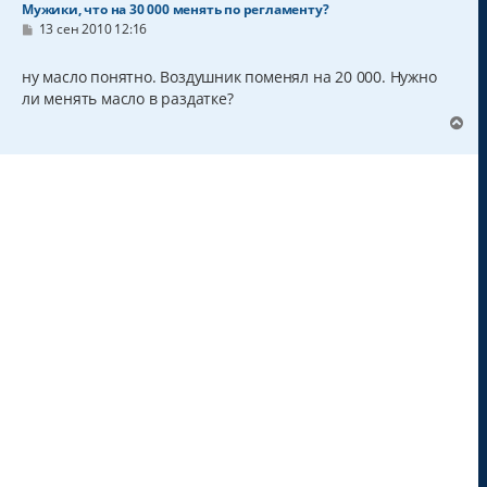
Мужики, что на 30 000 менять по регламенту?
С
13 сен 2010 12:16
о
о
б
ну масло понятно. Воздушник поменял на 20 000. Нужно
щ
ли менять масло в раздатке?
е
н
В
и
е
е
р
н
у
т
ь
с
я
к
н
а
ч
а
л
у