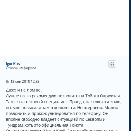
Igor Kiev
Старожил форума
С
13 сен 2010 12:33
о
о
Даже и не помню.
б
Лучше всего рекомендую позвонить на Тойота Окружная.
щ
Там есть толковый специалист. Правда, насколько я знаю,
е
н
его уже повысили там в должности. Но всеравно. Можно
и
позвонить и проконсультироватья по телефону. Он
е
вполне свободно владеет ситуацией по Секвоям и
Тундрам, хоть это официальная Тойота.
Он чётко изложит:"Что и Как". Да и вообще рекомендую