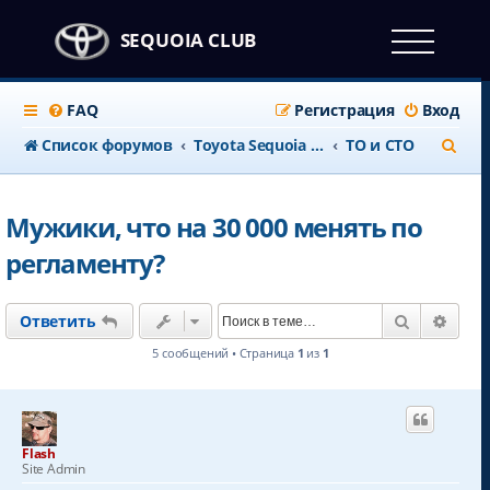
SEQUOIA CLUB
FAQ
Регистрация
Вход
П
Список форумов
Тоyota Sequoia c 2008 года
ТО и СТО
о
и
Мужики, что на 30 000 менять по
с
регламенту?
к
Поиск
Расш
Ответить
5 сообщений • Страница
1
из
1
Flash
Site Admin