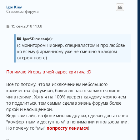
н
Igor Kiev
у
Старожил форума
т
ь
с
С
15 сен 2010 11:00
о
я
о
к
б
IgorSD писал(а):
н
щ
(с монитором Пионер, специалистом и про любовь
а
е
ко всему фирменному уже не смешно в каждом
н
ч
и
а
втором посте)
е
л
у
Понимаю Игорь, в чей адрес критика :D
Всё то потому, что за исключением небольшого
количества форумчан, большая часть ялвяются лишь
читателями. Хотя я на 100% уверен, каждому можно чем
то поделиться, тем самым сделав жизнь форума более
яркой и насыщенной.
Ведь сам сайт, на фоне многих других, сделан достаточно
"комфортным и доступным" в понимании и пользовании.
Но почему то "мы"
попросту ленимся
!