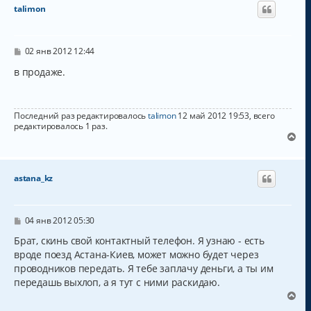
н
talimon
у
т
ь
с
С
02 янв 2012 12:44
о
я
о
в продаже.
к
б
н
щ
а
е
н
ч
Последний раз редактировалось
talimon
12 май 2012 19:53, всего
и
а
редактировалось 1 раз.
е
л
В
у
е
р
н
astana_kz
у
т
ь
с
С
04 янв 2012 05:30
о
я
о
Брат, скинь свой контактный телефон. Я узнаю - есть
к
б
вроде поезд Астана-Киев, может можно будет через
н
щ
а
проводников передать. Я тебе заплачу деньги, а ты им
е
н
ч
передашь выхлоп, а я тут с ними раскидаю.
и
а
В
е
л
е