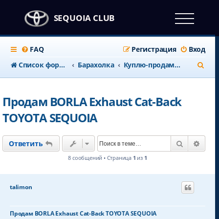
SEQUOIA CLUB
FAQ
Регистрация
Вход
П
Список форумов
Барахолка
Куплю-продам запчасти, аксессуары
о
и
Продам BORLA Exhaust Cat-Back
с
TOYOTA SEQUOIA
к
Поиск
Расш
Ответить
8 сообщений • Страница
1
из
1
talimon
Продам BORLA Exhaust Cat-Back TOYOTA SEQUOIA