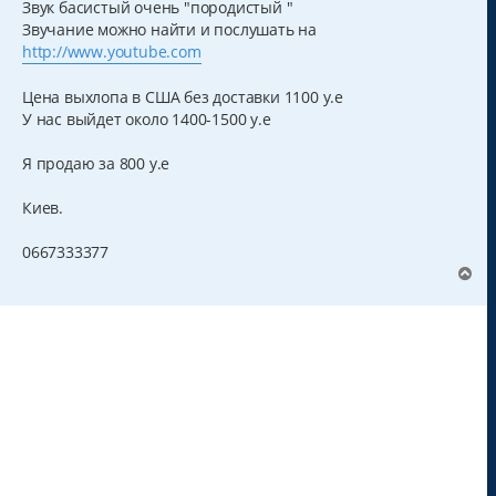
Звук басистый очень "породистый "
Звучание можно найти и послушать на
http://www.youtube.com
Цена выхлопа в США без доставки 1100 у.е
У нас выйдет около 1400-1500 у.е
Я продаю за 800 у.е
Киев.
0667333377
В
е
р
н
у
т
ь
с
я
к
н
а