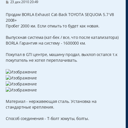
С
23 дек 2010 20:49
о
о
б
Продам BORLA Exhaust Cat-Back TOYOTA SEQUOIA 5.7 V8
щ
2008+
е
н
Пробег 2000 км. Если отмыть то будет как новая.
и
е
Выпускная система (кат-бек / все, что после катализатора)
BORLA Гарантия на систему - 1600000 км.
Покупал в GTI центре, машину продал, выхлоп остался т.к
покупатель не хотел переплачивать.
Материал - нержавеющая сталь. Установка на
стандартные крепления.
Способ соединения - Т-болт хомуты, болты.