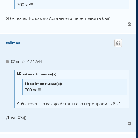
н
щ
700 уе!!!
а
е
н
ч
и
а
Я бы взял. Но как до Астаны его переправить бы?
е
л
В
у
е
р
н
talimon
у
т
ь
с
С
02 янв 2012 12:44
о
я
о
к
б
astana_kz писал(а):
н
щ
а
е
talimon писал(а):
н
ч
700 уе!!!
и
а
е
л
у
Я бы взял. Но как до Астаны его переправить бы?
Друг, ХЗ)))
В
е
р