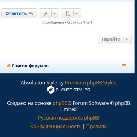
у
р
н
Ответить
у
т
8 сообщений • Страница
1
из
1
ь
с
я
Перейти
к
н
а
ч
а
Список форумов
л
у
Absolution Style by
Premium phpBB Styles
Создано на основе
phpBB
® Forum Software © phpBB
Limited
Русская поддержка phpBB
Конфиденциальность
|
Правила