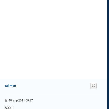
ч
а
л
у
talimon
С
10 апр 2011 09:37
о
о
800!!!